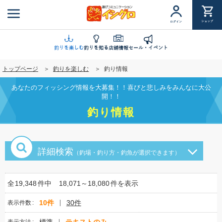
メ
イ
ショップ
ログイン
ン
コ
ン
釣りを楽しむ
釣りを知る
店舗情報
セール・イベント
テ
トップページ
釣りを楽しむ
釣り情報
ン
ツ
あなたのフィッシング情報を大募集！！喜びと悲しみをみんなに大公
に
開！！
移
釣り情報
動
詳細検索
（釣場・釣り方・釣魚が選択できます）
全
19,348
件中
18,071～18,080
件を表示
10件
30件
表示件数