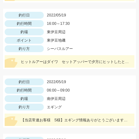
釣行日
2022/05/19
釣行時間
16:00～17:30
釣場
東伊豆周辺
ポイント
東伊豆地磯
釣り方
シーバスルアー
ヒットルアーはダイワ セットアッパーで夕方にヒットしたとのことです。83ｃｍ5ｋｇのナイスサイズでした！情報提供ありがとうございます！
釣行日
2022/05/19
釣行時間
06:00～09:00
釣場
南伊豆周辺
釣り方
エギング
【当店常連お客様 S様】エギング情報ありがとうございます。 朝マヅメの時間帯３杯立て続けに、1.8㌔・800ｇ・900ｇが釣れました！ 1.8㌔のヒットエギは【エギ王Ｋ3.5号 黒潮ＳＰ マッスルファイト】