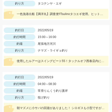
釣り方
タコテンヤ・エギ
一色漁港出船【満洋丸】調査便!!Tsulinoタコエギ使用。ヒットカラーはホワイト・レッド
釣行日
2022/05/19
釣行時間
15:00～16:00
釣場
尾張地方河川
釣り方
ナマズ・ライギョ釣り
使用したルアーはスイングビート55！タックルオフ西春店内に在庫がございます！
釣行日
2022/05/19
釣行時間
04:00～08:30
釣場
常滑りんくう釣り護岸
釣り方
投げ釣り
朝マズメに小サバの回遊がありました！ シロギスも小型ですが、数が釣れていますよ！