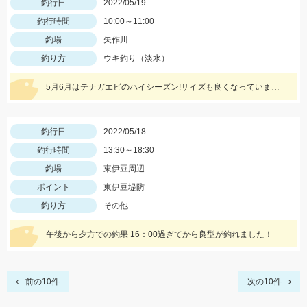
釣行日
2022/05/19
釣行時間
10:00～11:00
釣場
矢作川
釣り方
ウキ釣り（淡水）
5月6月はテナガエビのハイシーズン!サイズも良くなっています!エサは石ゴカイで、小さく切ると針掛かりアップします!
釣行日
2022/05/18
釣行時間
13:30～18:30
釣場
東伊豆周辺
ポイント
東伊豆堤防
釣り方
その他
午後から夕方での釣果 16：00過ぎてから良型が釣れました！
前の10件
次の10件