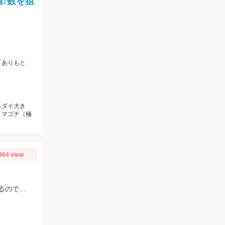
♪数を狙
「ありもと
ヘダイ大き
、マゴチ（極
864 view
電気ウキ＆胴付きでセイゴが良く釣れます！不意に大型のボラが釣れることもあるので、ネットがあると安心です。