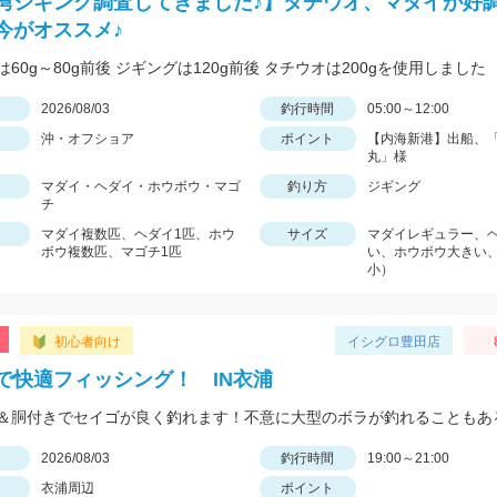
湾ジギング調査してきました♪】タチウオ、マダイが好調
今がオススメ♪
60g～80g前後 ジギングは120g前後 タチウオは200gを使用しました
日
2026/08/03
釣行時間
05:00～12:00
沖・オフショア
ポイント
【内海新港】出船、
丸」様
マダイ・ヘダイ・ホウボウ・マゴ
釣り方
ジギング
チ
マダイ複数匹、ヘダイ1匹、ホウ
サイズ
マダイレギュラー、
ボウ複数匹、マゴチ1匹
い、ホウボウ大きい
小）
初心者向け
イシグロ豊田店
で快適フィッシング！ IN衣浦
日
2026/08/03
釣行時間
19:00～21:00
衣浦周辺
ポイント