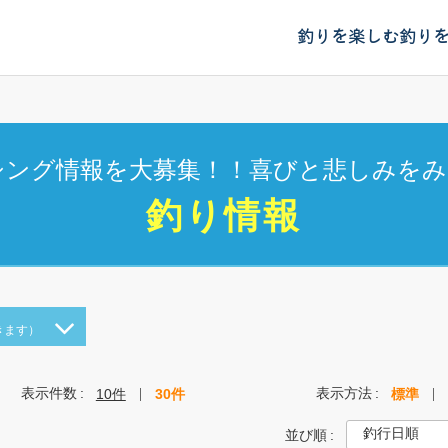
釣りを楽しむ
釣り
シング情報を大募集！！喜びと悲しみをみ
釣り情報
きます）
表示件数
表示方法
10件
30件
標準
並び順