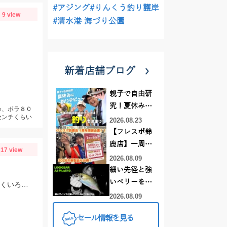
#アジング
#りんくう釣り護岸
9 view
#清水港 海づり公園
新着店舗ブログ
親子で自由研
究！夏休みに
㎝、ボラ８０
センチくらい
釣りデビュー
2026.08.23
【フレスポ鈴
鹿店】一周年
17 view
記念セール開
2026.08.09
催中！新製品
細い先径と強
ルアーロッド
いベリーをど
青物の回遊、ベイトの大群、大型メジナの乱舞が見られました！ 非常に魚影が濃くいろいろな種類の魚を狙えるので面白いです！！
もお買い
う活かすか |
2026.08.09
得！！！
LOGIGEAR AJ
セール情報を見る
プラス510の