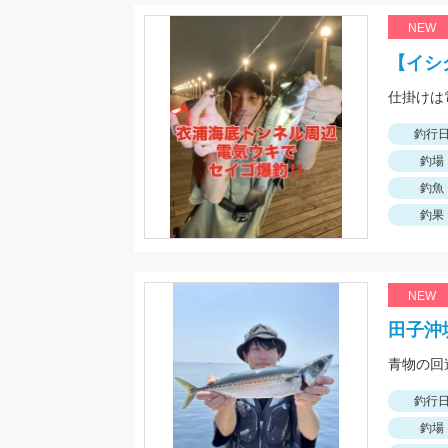
NEW
【イシ
仕掛けは
釣行
釣場
釣魚
釣果
NEW
田子沖
釣行
釣場