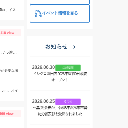
特徴と考え方
25㎝、イス
イベント情報を見る
1118 view
お知らせ
最近マイブームの「チャビング」で川の小魚狙い。綺麗なオイカワが飛び出しました♪途中からはブラックバスの子供がスプーンやスピナーに連続ヒットしてきました。
2026.06.30
店舗情報
証が必要な場
イシグロ磐田店 2026年6月30日改装
オープン！
８ｃｍ、オイ
2026.06.25
その他
石黒 衆 会長が、令和8年浜松市市勢
569 view
功労者表彰を受彰されました