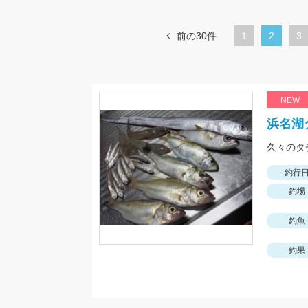
前の30件
1
カ
2
ペ
3
レ
ー
ン
ジ
ト
NEW
ペ
浜名湖
ー
久々のタ
ジ
釣行
釣場
釣魚
釣果