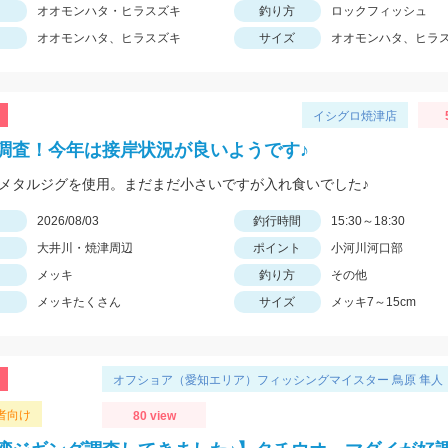
オオモンハタ・ヒラスズキ
釣り方
ロックフィッシュ
オオモンハタ、ヒラスズキ
サイズ
オオモンハタ、ヒラ
イシグロ焼津店
調査！今年は接岸状況が良いようです♪
のメタルジグを使用。まだまだ小さいですが入れ食いでした♪
日
2026/08/03
釣行時間
15:30～18:30
大井川・焼津周辺
ポイント
小河川河口部
メッキ
釣り方
その他
メッキたくさん
サイズ
メッキ7～15cm
オフショア（愛知エリア）フィッシングマイスター 鳥原 隼人
者向け
80 view