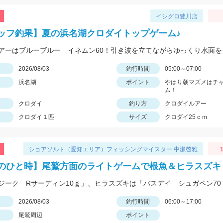
イシグロ豊川店
ッフ釣果】夏の浜名湖クロダイトップゲーム♪
日
2026/08/03
釣行時間
05:00～07:00
浜名湖
ポイント
やはり朝マズメはチ
ム！
クロダイ
釣り方
クロダイルアー
クロダイ１匹
サイズ
クロダイ25ｃｍ
ショアソルト（愛知エリア）フィッシングマイスター 中瀬啓雅
のひと時】尾鷲方面のライトゲームで根魚＆ヒラスズキ
日
2026/08/03
釣行時間
06:00～17:00
尾鷲周辺
ポイント