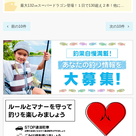
最大132㎝スーパードラゴン登場！１日で130超え２本！他にもドラゴン級爆発の凄い１日でした！
前の10件
次の10件