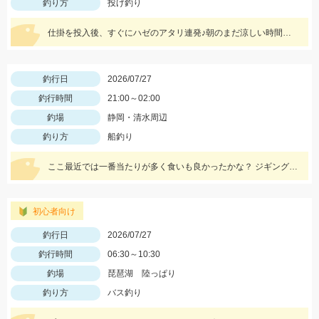
釣り方
投げ釣り
仕掛を投入後、すぐにハゼのアタリ連発♪朝のまだ涼しい時間帯に釣行しました。針は7号使用、エサはゴールドイソメがおすすめです！
釣行日
2026/07/27
釣行時間
21:00～02:00
釣場
静岡・清水周辺
釣り方
船釣り
ここ最近では一番当たりが多く食いも良かったかな？ ジギングもやはり魚は細いもの多かったですが当たりの数は沢山あり数釣りは楽しめたようです。最大4本指サイズでいいサイズも多少混じりました。 エサ釣りは少し魚にクセがありテクニックが必要ですが、攻略できれば高釣果狙えます。 昨晩は天秤エサ釣りで天竺タチウオ1.4kg,あがりました。 まだまだ大物の気配もムンムンです！ エサ釣り38.55.67匹 サイズ2～7本指(最大1.4kg ) ジギング34.40匹 サイズ2～4本指
初心者向け
釣行日
2026/07/27
釣行時間
06:30～10:30
釣場
琵琶湖 陸っぱり
釣り方
バス釣り