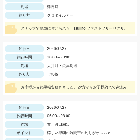
釣場
津周辺
釣り方
クロダイルアー
スナップで簡単に付けられる「Tsulino ファストフリーリグリーダー」が活躍！フックを「ダイワ シルバーウルフ フックSSストレート」に変えてフッキング率アップ！
釣行日
2026/07/27
釣行時間
20:00～23:00
釣場
大井川・焼津周辺
釣り方
その他
お客様から釣果報告頂きました。 夕方からお子様釣れで夕涼みがてらウナギ釣り 本命４本（うち２本は小型のためリリーズ）その他クロダイ・キビレが２枚釣れました。 エサはドバミミズとのことです。
釣行日
2026/07/27
釣行時間
06:00～08:00
釣場
豊川河口周辺
ポイント
涼しい早朝の時間帯の釣りがオススメ