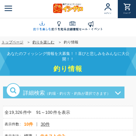
メ
イ
ショップ
ログイン
ン
コ
ン
釣りを楽しむ
釣りを知る
店舗情報
セール・イベント
テ
トップページ
釣りを楽しむ
釣り情報
ン
ツ
あなたのフィッシング情報を大募集！！喜びと悲しみをみんなに大公
に
開！！
移
釣り情報
動
詳細検索
（釣場・釣り方・釣魚が選択できます）
全
19,326
件中
91～100
件を表示
10件
30件
表示件数