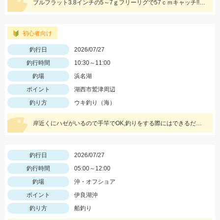
ブルフラット3.8インチの5～7ｇフリーリグで57ｃｍキャッチ!!ツリノのフロロカーボンラインは高強度、低伸度でカバー撃ちにはもってこいですよ♪
初心者向け
釣行日
2026/07/27
釣行時間
10:30～11:00
釣場
浜名湖
ポイント
湖西市鷲津周辺
釣り方
ウキ釣り（海）
岸近くにハゼがいるので手竿でOK,釣りをする際にはできるだけ水辺から離れて釣るとハゼの警戒が薄れ釣りやすくなりますよ。また暑いので暑さ対策や水分補給を忘れずに。
釣行日
2026/07/27
釣行時間
05:00～12:00
釣場
沖・オフショア
ポイント
伊良湖沖
釣り方
船釣り