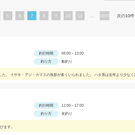
ペ
5
ペ
6
カ
7
ペ
8
ペ
9
ペ
10
ペ
11
…
1933
次の10件
ー
ー
レ
ー
ー
ー
ー
ジ
ジ
ン
ジ
ジ
ジ
ジ
ト
ペ
釣行時間
06:00～13:00
ー
釣り方
船釣り
ジ
釣行時間
12:00～17:00
釣り方
友釣り
びます。