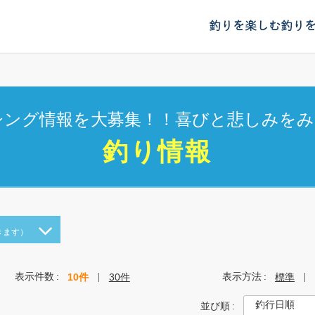
釣りを楽しむ
釣り
シング情報を大募集！！喜びと悲しみをみ
釣り情報
きます）
表示件数
表示方法
10件
30件
標準
並び順