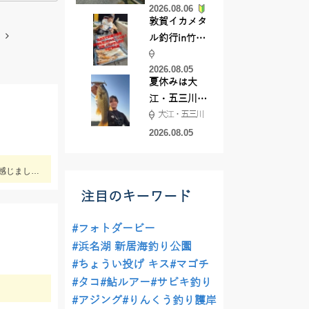
2026.08.06
てきました
敦賀イカメタ
ル釣行in竹宝
丸様 釣り方で
2026.08.05
釣果が激変！
夏休みは大
竿頭を取った
江・五三川で
パターンと
大江・五三川
バスフィッシ
は？
ング♪
2026.08.05
ツリノアジイサキ仕掛け2ｍ仕掛けを使用しました。 イサキ・アジ・カマスの魚影が多くいられました。 ハタ系は去年より少なく感じました。 水深は比較的浅い30ｍ前後の根を狙いました。 イサキは小さい個体が多くその中に大きいのが混じっている印象でした。
注目のキーワード
#フォトダービー
#浜名湖 新居海釣り公園
#ちょうい投げ キス
#マゴチ
#タコ
#鮎ルアー
#サビキ釣り
#アジング
#りんくう釣り護岸