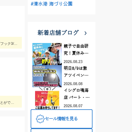
#清水港 海づり公園
新着店舗ブログ
ブルフラット3.8インチの7ｇフリーリグでゲット！ラインはツリノ バス用フロロカーボンライン20LB、フックはオーナー直リグフック3/0を使いました♪
親子で自由研
究！夏休みに
釣りデビュー
2026.08.23
明日8/9は激
アツイベント
日！！！～オ
2026.08.08
ーダー偏光グ
イシグロ鳴海
ラス受注会～
店 パート・ア
牛道川では活性が高く、２時間で20匹程の釣果もありました。本流でも20ｃｍクラスの鮎が掛かるようになってきており楽しむことができています。
ルバイトスタ
2026.08.07
ッフまだまだ
セール情報を見る
募集中！