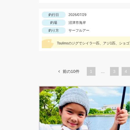
釣行日
2026/07/29
釣場
沼津市海岸
釣り方
サーフルアー
Tsulinoのジグでシイラ一匹、アジ1匹、ショ
前の10件
1
…
ペ
3
ペ
4
ー
ー
ジ
ジ