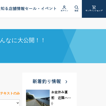
を知る
店舗情報
セール・イベント
ログイン
検索
オンラインショップ
んなに大公開！！
新着釣り情報
お盆休み直
テキストのみ
前 近隣ハゼ
釣り場調査し