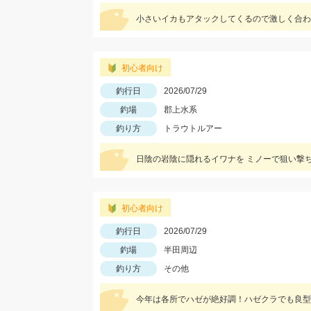
小さいイカもアタックしてくるので激しく合わ
初心者向け
釣行日
2026/07/29
釣場
郡上水系
釣り方
トラウトルアー
日陰の岩陰に隠れるイワナを ミノーで狙い撃
初心者向け
釣行日
2026/07/29
釣場
半田周辺
釣り方
その他
今年は各所でハゼが絶好調！ハゼクラでも良型