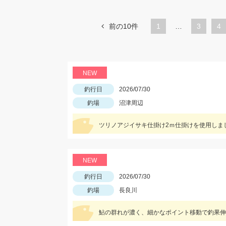
前の10件
1
…
ペ
3
ペ
4
ー
ー
ジ
ジ
NEW
釣行日
2026/07/30
釣場
沼津周辺
NEW
釣行日
2026/07/30
釣場
長良川
鮎の群れが濃く、細かなポイント移動で釣果伸