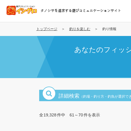
メ
イ
タノシサを追求する遊びコミュニケーションサイト
ン
コ
ン
トップページ
釣りを楽しむ
釣り情報
テ
ン
あなたのフィッ
ツ
に
移
動
詳細検索
（釣場・釣り方・釣魚が選択で
全
19,328
件中
61～70
件を表示