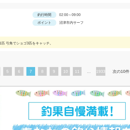
釣行時間
02:00～09:00
ポイント
沼津市内サーフ
ゴ1匹 弓角でショゴ3匹をキャッチ。
ペ
5
ペ
6
カ
7
ペ
8
ペ
9
ペ
10
ペ
11
…
1933
次の10件
ー
ー
レ
ー
ー
ー
ー
ジ
ジ
ン
ジ
ジ
ジ
ジ
ト
ペ
ー
ジ