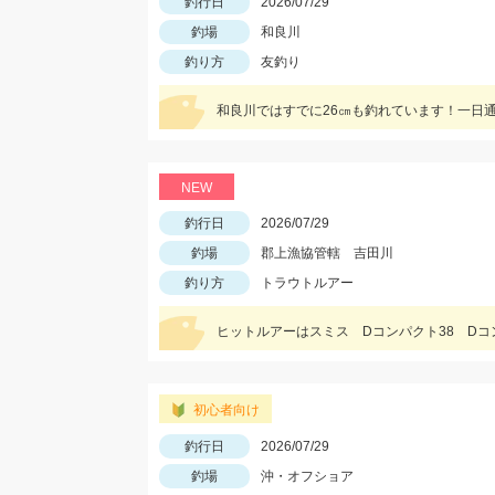
釣行日
2026/07/29
釣場
和良川
釣り方
友釣り
和良川ではすでに26㎝も釣れています！一日通
NEW
釣行日
2026/07/29
釣場
郡上漁協管轄 吉田川
釣り方
トラウトルアー
ヒットルアーはスミス Dコンパクト38 Dコ
初心者向け
釣行日
2026/07/29
釣場
沖・オフショア