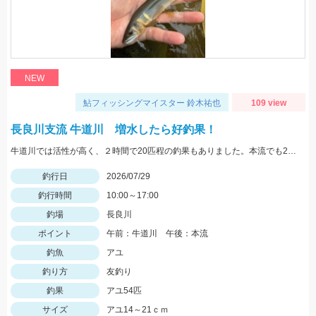
NEW
鮎フィッシングマイスター 鈴木祐也
109 view
長良川支流 牛道川 増水したら好釣果！
牛道川では活性が高く、２時間で20匹程の釣果もありました。本流でも20ｃｍクラスの鮎が掛かるようになってきており楽しむことができています。
釣行日
2026/07/29
釣行時間
10:00～17:00
釣場
長良川
ポイント
午前：牛道川 午後：本流
釣魚
アユ
釣り方
友釣り
釣果
アユ54匹
サイズ
アユ14～21ｃｍ