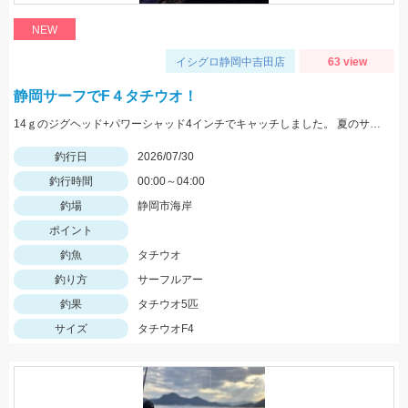
NEW
イシグロ静岡中吉田店
63 view
静岡サーフでF４タチウオ！
14ｇのジグヘッド+パワーシャッド4インチでキャッチしました。 夏のサーフタチウオゲームはこれからですね！
釣行日
2026/07/30
釣行時間
00:00～04:00
釣場
静岡市海岸
ポイント
釣魚
タチウオ
釣り方
サーフルアー
釣果
タチウオ5匹
サイズ
タチウオF4