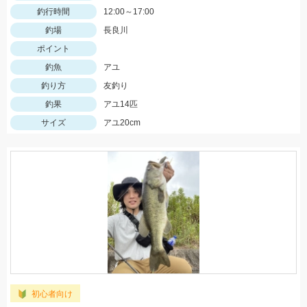
釣行時間
12:00～17:00
釣場
長良川
ポイント
釣魚
アユ
釣り方
友釣り
釣果
アユ14匹
サイズ
アユ20cm
初心者向け