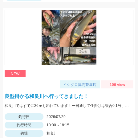
NEW
イシグロ津高茶屋店
106 view
良型掛かる和良川へ行ってきました！
和良川ではすでに26㎝も釣れています！一日通して仕掛けは複合0.1号、中ハリス1号、針7.5号を使用しました。
釣行日
2026/07/29
釣行時間
10:00～18:15
釣場
和良川