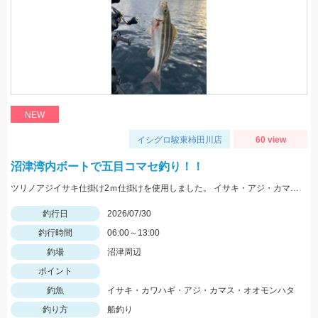
NEW
イシグロ駿東柿田川店
60 view
沼津湾内ボートで五目コマセ釣り！！
ツリノアジイサキ仕掛け2ｍ仕掛けを使用しました。 イサキ・アジ・カマスの魚影が多くいられました。 ハタ系は去年より少なく感じました。 水深は比較的浅い30ｍ前後の根を狙いました。 イサキは小さい個体が多くその中に大きいのが混じっている印象でした。
釣行日
2026/07/30
釣行時間
06:00～13:00
釣場
沼津周辺
ポイント
釣魚
イサキ・カワハギ・アジ・カマス・オオモンハタ
釣り方
船釣り