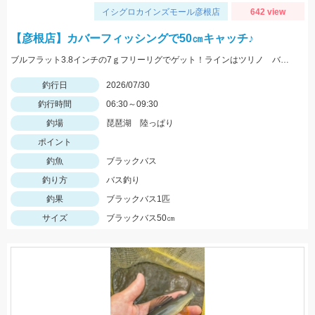
イシグロカインズモール彦根店
642 view
【彦根店】カバーフィッシングで50㎝キャッチ♪
ブルフラット3.8インチの7ｇフリーリグでゲット！ラインはツリノ バス用フロロカーボンライン20LB、フックはオーナー直リグフック3/0を使いました♪
釣行日
2026/07/30
釣行時間
06:30～09:30
釣場
琵琶湖 陸っぱり
ポイント
釣魚
ブラックバス
釣り方
バス釣り
釣果
ブラックバス1匹
サイズ
ブラックバス50㎝