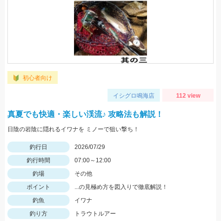
初心者向け
イシグロ鳴海店
112 view
真夏でも快適・楽しい渓流♪ 攻略法も解説！
日陰の岩陰に隠れるイワナを ミノーで狙い撃ち！
釣行日
2026/07/29
釣行時間
07:00～12:00
釣場
その他
ポイント
...の見極め方を図入りで徹底解説！
釣魚
イワナ
釣り方
トラウトルアー