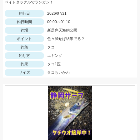
ベイトタックルでランガン！
釣行日
2026/07/31
釣行時間
00:00～01:10
釣場
新居弁天海釣公園
ポイント
色々試せば結果でる？
釣魚
タコ
釣り方
エギング
釣果
タコ1匹
サイズ
タコちいかわ