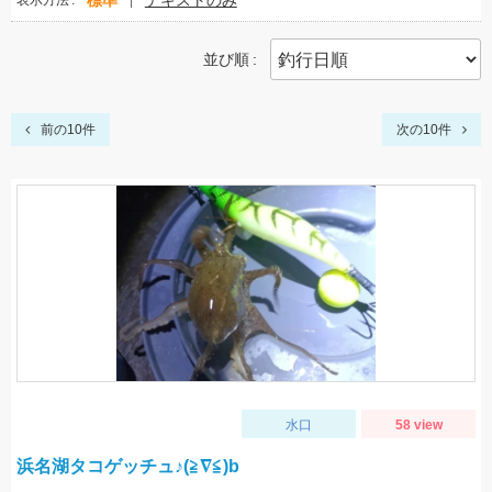
標準
テキストのみ
表示方法
並び順
前の10件
次の10件
水口
58 view
浜名湖タコゲッチュ♪(≧∇≦)b