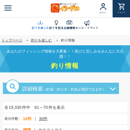
メ
イ
ショップ
ログイン
ン
コ
ン
釣りを楽しむ
釣りを知る
店舗情報
セール・イベント
テ
トップページ
釣りを楽しむ
釣り情報
ン
ツ
あなたのフィッシング情報を大募集！！喜びと悲しみをみんなに大公
に
開！！
移
釣り情報
動
詳細検索
（釣場・釣り方・釣魚が選択できます）
全
19,330
件中
61～70
件を表示
10件
30件
表示件数