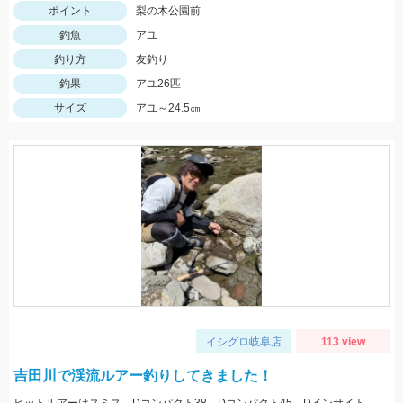
ポイント
梨の木公園前
釣魚
アユ
釣り方
友釣り
釣果
アユ26匹
サイズ
アユ～24.5㎝
イシグロ岐阜店
113 view
吉田川で渓流ルアー釣りしてきました！