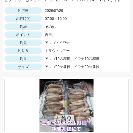
ヒットルアーはスミス Dコンパクト38 Dコンパクト45 Dインサイト44 を使用。体高の良いアマゴ多く、楽しめました。
釣行日
2026/07/29
釣行時間
07:00～16:00
釣場
その他
ポイント
吉田川
釣魚
アマゴ・イワナ
釣り方
トラウトルアー
釣果
アマゴ10匹程度、イワナ10匹程度
サイズ
アマゴ20㎝前後、イワナ20㎝前後