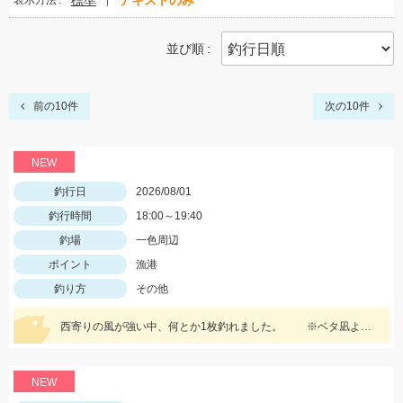
標準
テキストのみ
表示方法
並び順
前の10件
次の10件
NEW
釣行日
2026/08/01
釣行時間
18:00～19:40
釣場
一色周辺
ポイント
漁港
釣り方
その他
西寄りの風が強い中、何とか1枚釣れました。 ※ベタ凪よりは魚の活性が高い気がします。
NEW