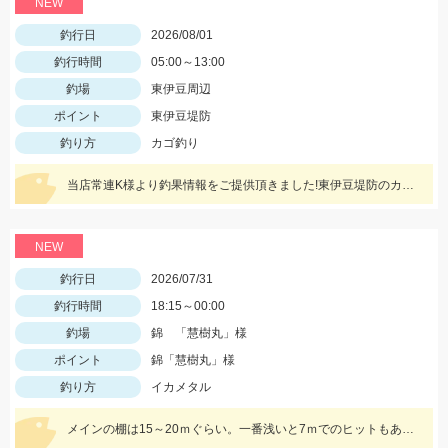
NEW
釣行日
2026/08/01
釣行時間
05:00～13:00
釣場
東伊豆周辺
ポイント
東伊豆堤防
釣り方
カゴ釣り
当店常連K様より釣果情報をご提供頂きました!東伊豆堤防のカゴ釣りにてシマアジをキャッチ!!おめでとうございます^^
NEW
釣行日
2026/07/31
釣行時間
18:15～00:00
釣場
錦 「慧樹丸」様
ポイント
錦「慧樹丸」様
釣り方
イカメタル
メインの棚は15～20ｍぐらい。一番浅いと7ｍでのヒットもありました。色々なカラーで釣れましたが、ケイムラ系が強かったです。サイズは小型中心の為、アタリが小さいので違和感→即フッキングですよ♪