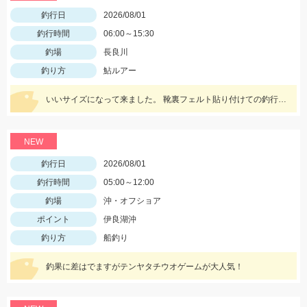
釣行日
2026/08/01
釣行時間
06:00～15:30
釣場
長良川
釣り方
鮎ルアー
いいサイズになって来ました。 靴裏フェルト貼り付けての釣行。 安心！店長〜アドバイスありがとうございました！
NEW
釣行日
2026/08/01
釣行時間
05:00～12:00
釣場
沖・オフショア
ポイント
伊良湖沖
釣り方
船釣り
釣果に差はでますがテンヤタチウオゲームが大人気！