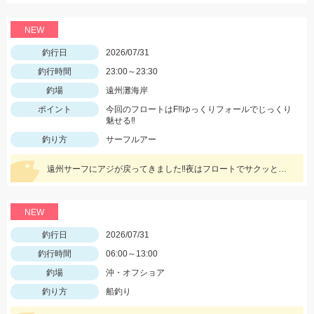
NEW
釣行日
2026/07/31
釣行時間
23:00～23:30
釣場
遠州灘海岸
ポイント
今回のフロートはF‼ゆっくりフォールでじっくり
魅せる‼
釣り方
サーフルアー
遠州サーフにアジが戻ってきました‼夜はフロートでサクッと釣りあげましょう‼
NEW
釣行日
2026/07/31
釣行時間
06:00～13:00
釣場
沖・オフショア
釣り方
船釣り