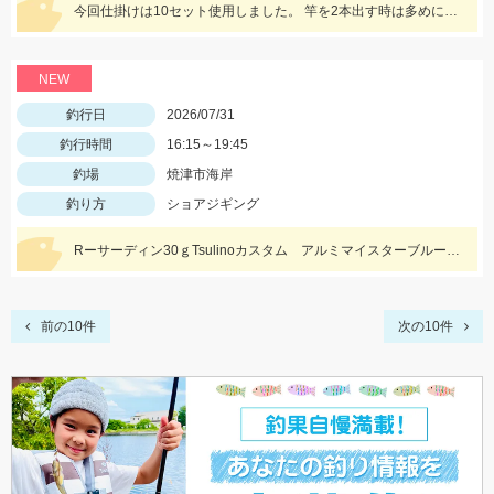
今回仕掛けは10セット使用しました。 竿を2本出す時は多めに準備しましょう！
NEW
釣行日
2026/07/31
釣行時間
16:15～19:45
釣場
焼津市海岸
釣り方
ショアジギング
Rーサーディン30ｇTsulinoカスタム アルミマイスターブルーにヒット！マズメにはアカキンカラーも有効です！
前の10件
次の10件