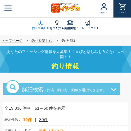
メ
イ
ショップ
ログイン
ン
コ
ン
釣りを楽しむ
釣りを知る
店舗情報
セール・イベント
テ
トップページ
釣りを楽しむ
釣り情報
ン
ツ
あなたのフィッシング情報を大募集！！喜びと悲しみをみんなに大公
に
開！！
移
釣り情報
動
詳細検索
（釣場・釣り方・釣魚が選択できます）
全
19,336
件中
51～60
件を表示
10件
30件
表示件数