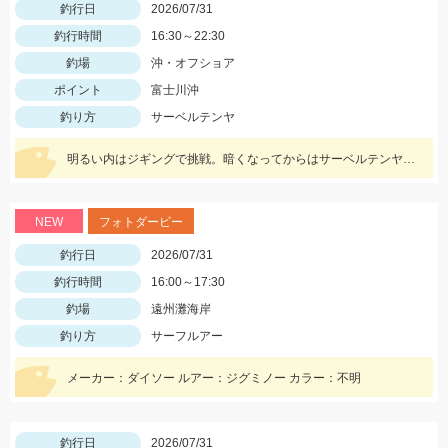
釣行日
2026/07/31
釣行時間
16:30～22:30
釣場
沖・オフショア
ポイント
富士川沖
釣り方
サーベルテンヤ
明るい内はジギングで挑戦。暗くなってからはサーベルテンヤで挑みました！！ この日は食いが渋いようでポツポツでしたが、F2～F3タチウオは結構な数がいる様子で今後に期待です！！
NEW
フォトダービー
釣行日
2026/07/31
釣行時間
16:00～17:30
釣場
遠州灘海岸
釣り方
サーフルアー
メーカー：ダイソー ルアー：ジグミノー カラー：不明
釣行日
2026/07/31