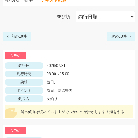
標準
テキストのみ
表示方法
並び順
前の10件
次の10件
NEW
釣行日
2026/07/31
釣行時間
08:00～15:00
釣場
益田川
ポイント
益田川漁協管内
釣り方
友釣り
渇水傾向は続いていますがでっかいのが掛かります！瀬をやるなら8号イカリかヤナギがあった方が良いかもしれません！三河安城店岩﨑釣行
NEW