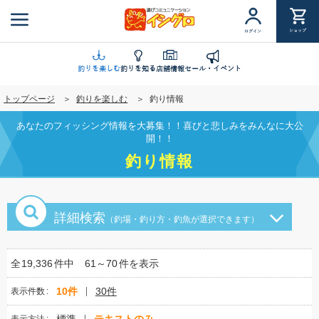
メ
イ
ショップ
ログイン
ン
コ
ン
釣りを楽しむ
釣りを知る
店舗情報
セール・イベント
テ
トップページ
釣りを楽しむ
釣り情報
ン
ツ
あなたのフィッシング情報を大募集！！喜びと悲しみをみんなに大公
に
開！！
移
釣り情報
動
詳細検索
（釣場・釣り方・釣魚が選択できます）
全
19,336
件中
61～70
件を表示
10件
30件
表示件数