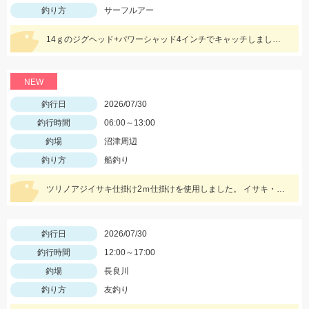
釣り方
サーフルアー
14ｇのジグヘッド+パワーシャッド4インチでキャッチしました。 夏のサーフタチウオゲームはこれからですね！
NEW
釣行日
2026/07/30
釣行時間
06:00～13:00
釣場
沼津周辺
釣り方
船釣り
ツリノアジイサキ仕掛け2ｍ仕掛けを使用しました。 イサキ・アジ・カマスの魚影が多くいられました。 ハタ系は去年より少なく感じました。 水深は比較的浅い30ｍ前後の根を狙いました。 イサキは小さい個体が多くその中に大きいのが混じっている印象でした。
釣行日
2026/07/30
釣行時間
12:00～17:00
釣場
長良川
釣り方
友釣り