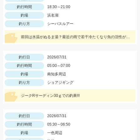
釣行時間
18:30～21:00
釣場
浜名湖
釣り方
シーバスルアー
前回は水温がぬるま湯？最近の雨で若干冷たくなり魚の活性が上がったのかレクター71fを表層引きでバイト多数。
釣行日
2026/07/31
釣行時間
05:00～07:00
釣場
南知多周辺
釣り方
ショアジギング
ジークRサーディン30ｇでの釣果!!!
釣行日
2026/07/31
釣行時間
05:30～06:50
釣場
一色周辺