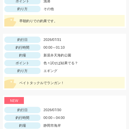
ポイント
漁港
釣り方
その他
早朝釣りでの釣果です。
釣行日
2026/07/31
釣行時間
00:00～01:10
釣場
新居弁天海釣公園
ポイント
色々試せば結果でる？
釣り方
エギング
ベイトタックルでランガン！
NEW
釣行日
2026/07/30
釣行時間
00:00～04:00
釣場
静岡市海岸