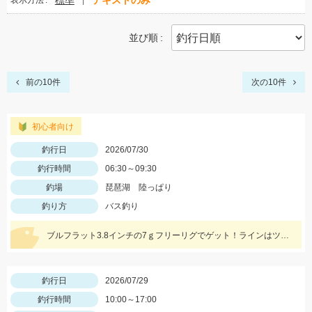
標準
テキストのみ
表示方法
並び順
前の10件
次の10件
初心者向け
釣行日
2026/07/30
釣行時間
06:30～09:30
釣場
琵琶湖 陸っぱり
釣り方
バス釣り
ブルフラット3.8インチの7ｇフリーリグでゲット！ラインはツリノ バス用フロロカーボンライン20LB、フックはオーナー直リグフック3/0を使いました♪
釣行日
2026/07/29
釣行時間
10:00～17:00