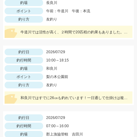
釣場
長良川
ポイント
午前：牛道川 午後：本流
釣り方
友釣り
牛道川では活性が高く、２時間で20匹程の釣果もありました。本流でも20ｃｍクラスの鮎が掛かるようになってきており楽しむことができています。
釣行日
2026/07/29
釣行時間
10:00～18:15
釣場
和良川
ポイント
梨の木公園前
釣り方
友釣り
和良川ではすでに26㎝も釣れています！一日通して仕掛けは複合0.1号、中ハリス1号、針7.5号を使用しました。
釣行日
2026/07/29
釣行時間
07:00～16:00
釣場
郡上漁協管轄 吉田川