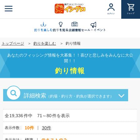
メ
イ
ショップ
ログイン
ン
コ
ン
釣りを楽しむ
釣りを知る
店舗情報
セール・イベント
テ
トップページ
釣りを楽しむ
釣り情報
ン
ツ
あなたのフィッシング情報を大募集！！喜びと悲しみをみんなに大公
に
開！！
移
釣り情報
動
詳細検索
（釣場・釣り方・釣魚が選択できます）
全
19,336
件中
71～80
件を表示
10件
30件
表示件数