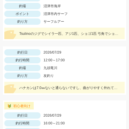
釣場
沼津市海岸
ポイント
沼津市内サーフ
釣り方
サーフルアー
Tsulinoのジグでシイラ一匹、アジ1匹、ショゴ1匹 弓角でショゴ3匹をキャッチ。
釣行日
2026/07/29
釣行時間
12:00～17:00
釣場
九頭竜川
釣り方
友釣り
ハナカンは7.0㎜ないと通らないですし、曲がりやすく外れてしまうので気を付けてくださいね！複合メタルであれば、0.1号あった方がいいと思います！
初心者向け
釣行日
2026/07/29
釣行時間
16:00～21:00