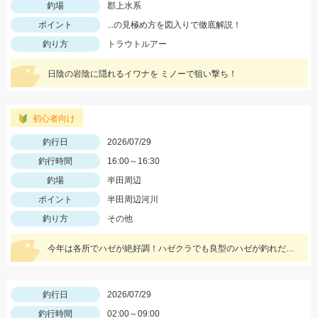
釣場
郡上水系
ポイント
...の見極め方を図入りで徹底解説！
釣り方
トラウトルアー
日陰の岩陰に隠れるイワナを ミノーで狙い撃ち！
初心者向け
釣行日
2026/07/29
釣行時間
16:00～16:30
釣場
半田周辺
ポイント
半田周辺河川
釣り方
その他
今年は各所でハゼが絶好調！ハゼクラでも良型のハゼが釣れだしました！今回はシンキングタイプのクランクを使用しました♪
釣行日
2026/07/29
釣行時間
02:00～09:00