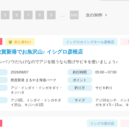
ペ
5
ペ
6
ペ
7
ペ
8
ペ
9
…
645
次の30件
ー
ー
ー
ー
ー
ジ
ジ
ジ
ジ
ジ
初心者向け
イシグロカインズモール彦根店
敦賀新港でお魚沢山♪ イシグロ彦根店
ンバソウだらけなのでアジを狙うなら投げサビキを使いましょう♪
日
2026/08/07
釣行時間
05:00～07:00
敦賀新港 まるやま海遊パーク
ポイント
アジ・イシダイ・イシガキダイ・
釣り方
サビキ釣り
キジハタ
アジ3匹、イシダイ・イシガキダ
サイズ
アジ10センチ、イシ
イ沢山、キジハタ1匹
ガキダイ5～15㎝、キ
イシグロ掛川店