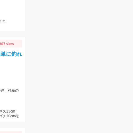
ｃｍ
307 view
簡単に釣れ
護岸、桟橋の
ギス13cm
ゴチ10cm程