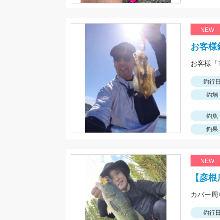
NEW
お客様
釣行
釣場
釣魚
釣果
NEW
【彦根
カバー周
釣行