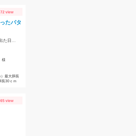
72 view
取ったパタ
前半と後半でパターンが大きく変わり、釣り方・タックルセレクトで釣果に差が出た日でした。最近の傾向としてケイムラ系カラーは必須ですので必ず持って行ってください。
」様
カ）最大胴長
胴長30ｃｍ
65 view