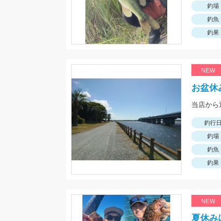
釣場
釣魚
釣果
NEW
お盆休
釣行
釣場
釣魚
釣果
NEW
夏休み