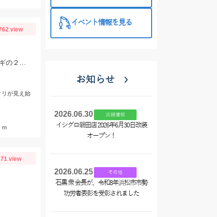
西尾店】
イベント情報を見る
762 view
お客様「T様」よりアオリイカ釣果情報頂きました♪ヒットルアーはツリノTHEエギの２．５サイズ。5杯ほど泳いでいるイカも目撃、バラシもあったそうです。今後は三河湾内にもどんどん入ってきそうですね！
お知らせ
オリが見え始
2026.06.30
店舗情報
イシグロ磐田店 2026年6月30日改装
ｃｍ
オープン！
71 view
2026.06.25
その他
石黒 衆 会長が、令和8年浜松市市勢
功労者表彰を受彰されました