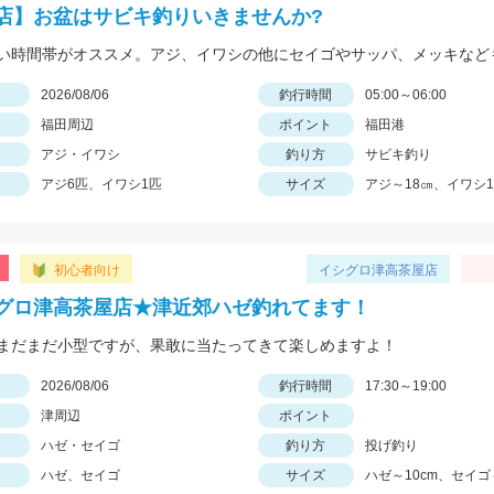
店】お盆はサビキ釣りいきませんか?
日
2026/08/06
釣行時間
05:00～06:00
福田周辺
ポイント
福田港
アジ・イワシ
釣り方
サビキ釣り
アジ6匹、イワシ1匹
サイズ
アジ～18㎝、イワシ1
初心者向け
イシグロ津高茶屋店
グロ津高茶屋店★津近郊ハゼ釣れてます！
まだまだ小型ですが、果敢に当たってきて楽しめますよ！
日
2026/08/06
釣行時間
17:30～19:00
津周辺
ポイント
ハゼ・セイゴ
釣り方
投げ釣り
ハゼ、セイゴ
サイズ
ハゼ～10cm、セイゴ～