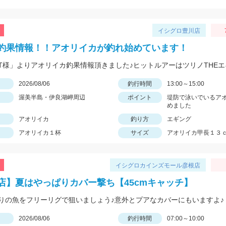
イシグロ豊川店
釣果情報！！アオリイカが釣れ始めています！
日
2026/08/06
釣行時間
13:00～15:00
渥美半島・伊良湖岬周辺
ポイント
堤防で泳いでいるア
めました
アオリイカ
釣り方
エギング
アオリイカ１杯
サイズ
アオリイカ甲長１３
イシグロカインズモール彦根店
店】夏はやっぱりカバー撃ち【45cmキャッチ】
りの魚をフリーリグで狙いましょう♪意外とプアなカバーにもいますよ♪
日
2026/08/06
釣行時間
07:00～10:00