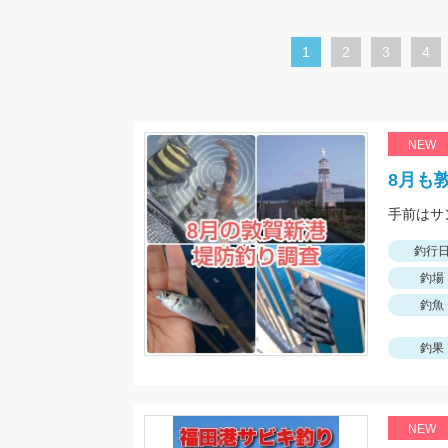
カ
1
ペ
2
ペ
3
ペ
4
レ
ー
ー
ー
ン
ジ
ジ
ジ
ト
NEW
ペ
8月も
ー
手前はサ
ジ
釣行
釣場
釣魚
釣果
NEW