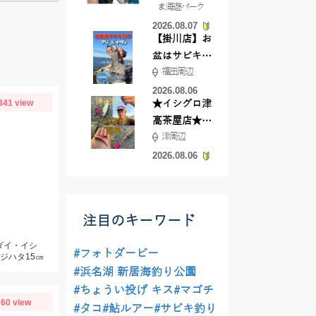
ま海遊パーク
根店
2026.08.07
【掛川店】お
盆はサビキ釣
福田周辺
りいきません
か?
2026.08.06
341 view
★イシグロ津
高茶屋店★津
津周辺
近郊ハゼ釣れ
てます！
2026.08.06
注目のキーワード
ダイ・イシ
#フォトダービー
ジハタ15㎝
#浜名湖 新居海釣り公園
#ちょうい投げ キス
#マゴチ
60 view
#タコ
#鮎ルアー
#サビキ釣り