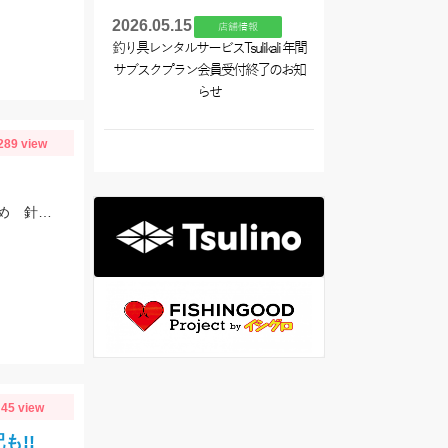
2026.05.15
店舗情報
釣り具レンタルサービスTsulikali 年間
サブスクプラン会員受付終了のお知
らせ
289 view
当店から近い緑が浜と佐奈川河口の状況を確認してきました サイズはまだ小さめ 針サイズは6号がよさそうです
45 view
も!!