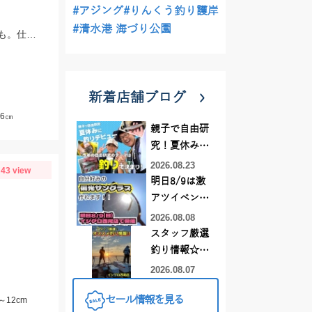
#アジング
#りんくう釣り護岸
#清水港 海づり公園
朝の涼しい時間帯がオススメ。アジ、イワシの他にセイゴやサッパ、メッキなども。仕掛けは『Tsulinoママカリ4号、ケイムラスキン4号』でOK。餌付け器で針にエサを付ければアタリはかなり増えますよ♪
新着店舗ブログ
6㎝
親子で自由研
究！夏休みに
釣りデビュー
2026.08.23
43 view
明日8/9は激
アツイベント
日！！！～オ
2026.08.08
ーダー偏光グ
スタッフ厳選
ラス受注会～
釣り情報☆彡
連休は何釣り
2026.08.07
に行こう
セール情報を見る
12cm
♪【イシグロ