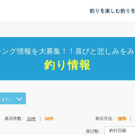
釣りを楽しむ
釣り
シング情報を大募集！！喜びと悲しみをみ
釣り情報
きます）
表示件数
表示方法
10件
30件
標準
並び順