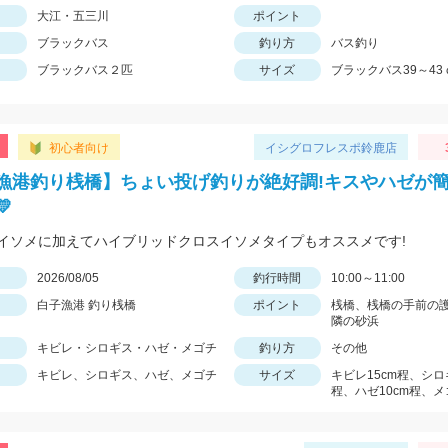
大江・五三川
ポイント
ブラックバス
釣り方
バス釣り
ブラックバス２匹
サイズ
ブラックバス39～43
初心者向け
イシグロフレスポ鈴鹿店
漁港釣り桟橋】ちょい投げ釣りが絶好調!キスやハゼが

イソメに加えてハイブリッドクロスイソメタイプもオススメです!
日
2026/08/05
釣行時間
10:00～11:00
白子漁港 釣り桟橋
ポイント
桟橋、桟橋の手前の
隣の砂浜
キビレ・シロギス・ハゼ・メゴチ
釣り方
その他
キビレ、シロギス、ハゼ、メゴチ
サイズ
キビレ15cm程、シロ
程、ハゼ10cm程、メ