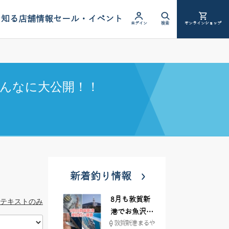
を知る
店舗情報
セール・イベント
ログイン
検索
オンラインショップ
んなに大公開！！
新着釣り情報
8月も敦賀新
テキストのみ
港でお魚沢山
敦賀新港 まるや
♪ イシグロ彦