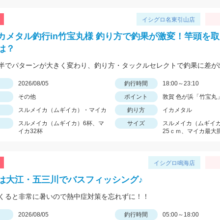
イシグロ名東引山店
カメタル釣行in竹宝丸様 釣り方で釣果が激変！竿頭を
は？
日
2026/08/05
釣行時間
18:00～23:10
その他
ポイント
敦賀 色が浜「竹宝丸
スルメイカ（ムギイカ）・マイカ
釣り方
イカメタル
スルメイカ（ムギイカ）6杯、マ
サイズ
スルメイカ（ムギイ
イカ32杯
25ｃｍ、マイカ最大
イシグロ鳴海店
は大江・五三川でバスフィッシング♪
くると非常に暑いので熱中症対策を忘れずに！！
日
2026/08/05
釣行時間
05:00～18:00