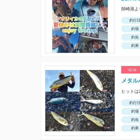
釣行
釣場
釣魚
釣果
NEW
メタル
ヒットは
釣行
釣場
釣魚
釣果