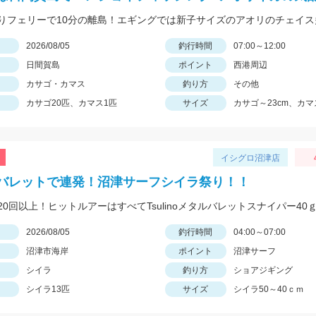
日
2026/08/05
釣行時間
07:00～12:00
日間賀島
ポイント
西港周辺
カサゴ・カマス
釣り方
その他
カサゴ20匹、カマス1匹
サイズ
カサゴ～23cm、カマス
イシグロ沼津店
バレットで連発！沼津サーフシイラ祭り！！
20回以上！ヒットルアーはすべてTsulinoメタルバレットスナイパー40
日
2026/08/05
釣行時間
04:00～07:00
沼津市海岸
ポイント
沼津サーフ
シイラ
釣り方
ショアジギング
シイラ13匹
サイズ
シイラ50～40ｃｍ