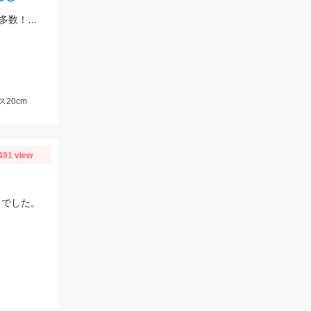
師崎港よりフェリーで10分の離島！エギングでは新子サイズのアオリのチェイス多数！ロックフィッシュは足元を10ｇの根魚玉で狙うと効果的♪カバスキャでも釣果あり！
20cm
491 view
ｇでした。