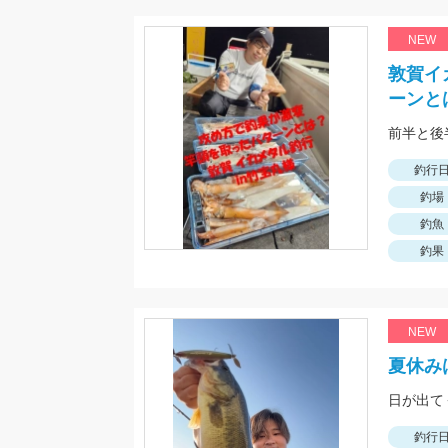
NEW
敦賀イ
ーンと
釣行
釣場
釣魚
釣果
NEW
夏休み
日が出て
釣行