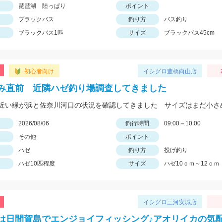
琵琶湖 陸っぱり
ポイント
ブラックバス
釣り方
バス釣り
ブラックバス1匹
サイズ
ブラックバス45cm
初心者向け
イシグロ豊橋向山店
み直前 近隣ハゼ釣り場調査してきました
日
2026/08/06
釣行時間
09:00～10:00
その他
ポイント
ハゼ
釣り方
投げ釣り
ハゼ10匹程度
サイズ
ハゼ10ｃｍ～12ｃｍ
イシグロ三河安城店
は日間賀島でエンジョイフィッシング♪アオリイカの気配