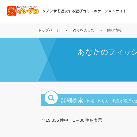
メ
イ
タノシサを追求する遊びコミュニケーションサイト
ン
コ
ン
トップページ
釣りを楽しむ
釣り情報
テ
ン
あなたのフィッ
ツ
に
移
動
詳細検索
（釣場・釣り方・釣魚が選択で
全
19,336
件中
1～30
件を表示