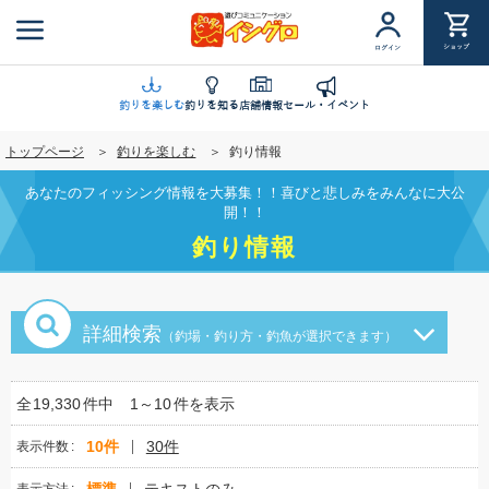
メ
イ
ショップ
ログイン
ン
コ
ン
釣りを楽しむ
釣りを知る
店舗情報
セール・イベント
テ
トップページ
釣りを楽しむ
釣り情報
ン
ツ
あなたのフィッシング情報を大募集！！喜びと悲しみをみんなに大公
に
開！！
移
釣り情報
動
詳細検索
（釣場・釣り方・釣魚が選択できます）
全
19,330
件中
1～10
件を表示
10件
30件
表示件数