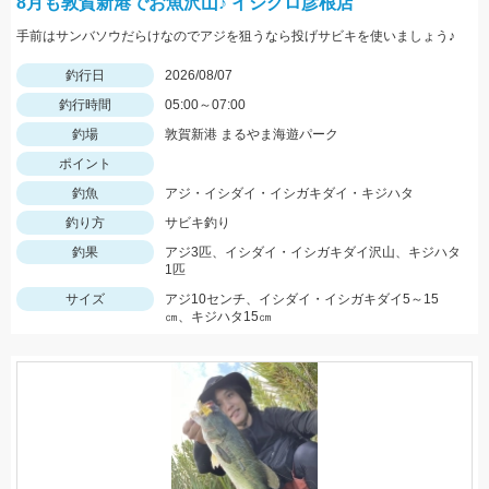
8月も敦賀新港でお魚沢山♪ イシグロ彦根店
手前はサンバソウだらけなのでアジを狙うなら投げサビキを使いましょう♪
釣行日
2026/08/07
釣行時間
05:00～07:00
釣場
敦賀新港 まるやま海遊パーク
ポイント
釣魚
アジ・イシダイ・イシガキダイ・キジハタ
釣り方
サビキ釣り
釣果
アジ3匹、イシダイ・イシガキダイ沢山、キジハタ
1匹
サイズ
アジ10センチ、イシダイ・イシガキダイ5～15
㎝、キジハタ15㎝