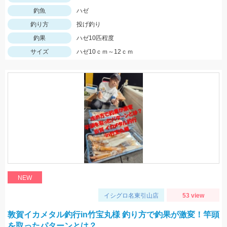
釣魚
ハゼ
釣り方
投げ釣り
釣果
ハゼ10匹程度
サイズ
ハゼ10ｃｍ～12ｃｍ
NEW
イシグロ名東引山店
53 view
敦賀イカメタル釣行in竹宝丸様 釣り方で釣果が激変！竿頭
を取ったパターンとは？