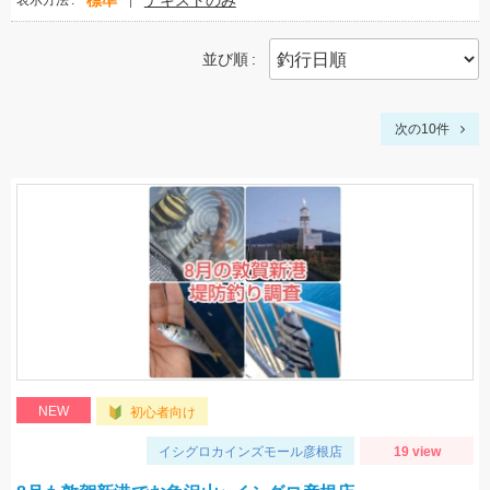
標準
テキストのみ
表示方法
並び順
次の10件
NEW
初心者向け
イシグロカインズモール彦根店
19 view