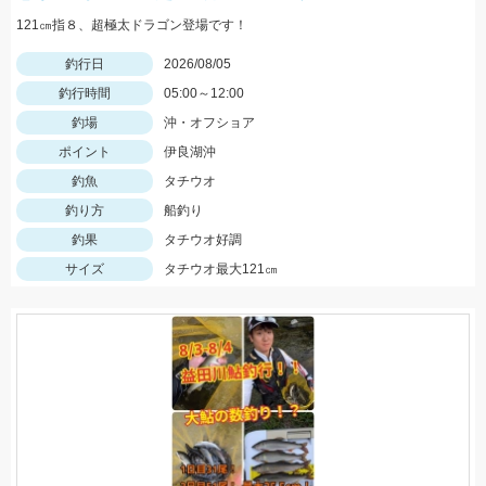
121㎝指８、超極太ドラゴン登場です！
釣行日
2026/08/05
釣行時間
05:00～12:00
釣場
沖・オフショア
ポイント
伊良湖沖
釣魚
タチウオ
釣り方
船釣り
釣果
タチウオ好調
サイズ
タチウオ最大121㎝