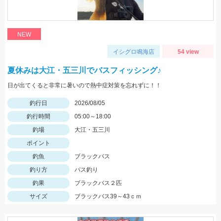
NEW
イシグロ鳴海店
54 view
夏休みは大江・五三川でバスフィッシング♪
日が出てくると非常に暑いので熱中症対策を忘れずに！！
釣行日
2026/08/05
釣行時間
05:00～18:00
釣場
大江・五三川
ポイント
釣魚
ブラックバス
釣り方
バス釣り
釣果
ブラックバス２匹
サイズ
ブラックバス39～43ｃｍ