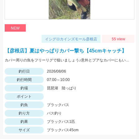
NEW
イシグロカインズモール彦根店
55 view
【彦根店】夏はやっぱりカバー撃ち【45cmキャッチ】
カバー周りの魚をフリーリグで狙いましょう♪意外とプアなカバーにもいますよ♪
釣行日
2026/08/06
釣行時間
07:00～10:00
釣場
琵琶湖 陸っぱり
ポイント
釣魚
ブラックバス
釣り方
バス釣り
釣果
ブラックバス1匹
サイズ
ブラックバス45cm