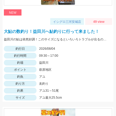
NEW
イシグロ三河安城店
49 view
大鮎の数釣り！益田川へ鮎釣りに行って来ました！
益田川の鮎は依然好調！このサイズになるといろいろトラブルが出るので仕掛けは太めがおすすめです！針は7.5号～８号！三河安城店岩崎釣行
釣行日
2026/08/04
釣行時間
09:30～17:00
釣場
益田川
ポイント
萩原地区
釣魚
アユ
釣り方
友釣り
釣果
アユ31～51尾
サイズ
アユ最大25.5cm