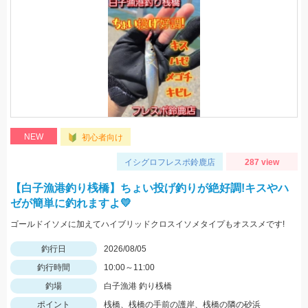
NEW
初心者向け
イシグロフレスポ鈴鹿店
287 view
【白子漁港釣り桟橋】ちょい投げ釣りが絶好調!キスやハ
ゼが簡単に釣れますよ💛
ゴールドイソメに加えてハイブリッドクロスイソメタイプもオススメです!
釣行日
2026/08/05
釣行時間
10:00～11:00
釣場
白子漁港 釣り桟橋
ポイント
桟橋、桟橋の手前の護岸、桟橋の隣の砂浜