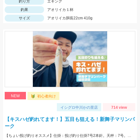
釣り方
エギング
釣果
アオリイカ１杯
サイズ
アオリイカ胴長22cm 410g
NEW
初心者向け
イシグロ中川かの里店
714 view
【キスハゼ釣れてます！】五目も狙える！新舞子マリンパ
ーク
【ちょい投げ釣りオススメ】仕掛：投げ釣り仕掛7号2本針。天秤：7号。エサ：石ゴカイorゴールドイソメ。誘い方：サビいて止めての繰り返し。