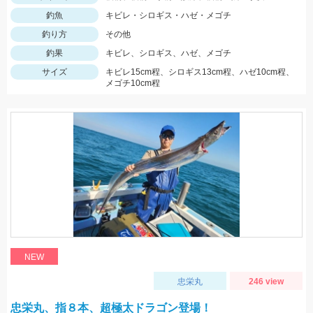
釣魚
キビレ・シロギス・ハゼ・メゴチ
釣り方
その他
釣果
キビレ、シロギス、ハゼ、メゴチ
サイズ
キビレ15cm程、シロギス13cm程、ハゼ10cm程、
メゴチ10cm程
NEW
忠栄丸
246 view
忠栄丸、指８本、超極太ドラゴン登場！