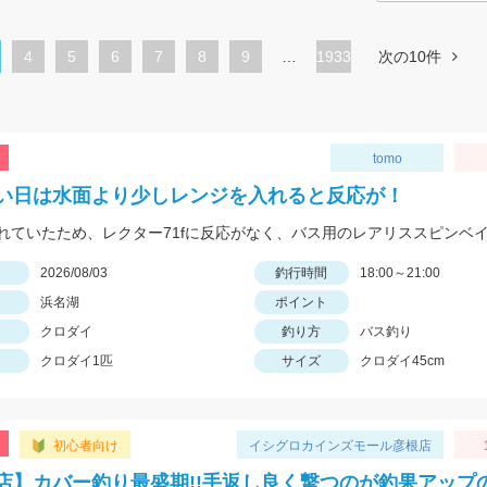
ペ
4
ペ
5
ペ
6
ペ
7
ペ
8
ペ
9
…
1933
次の10件
ー
ー
ー
ー
ー
ー
ジ
ジ
ジ
ジ
ジ
ジ
tomo
い日は水面より少しレンジを入れると反応が！
日
2026/08/03
釣行時間
18:00～21:00
浜名湖
ポイント
クロダイ
釣り方
バス釣り
クロダイ1匹
サイズ
クロダイ45cm
初心者向け
イシグロカインズモール彦根店
店】カバー釣り最盛期!!手返し良く撃つのが釣果アップ