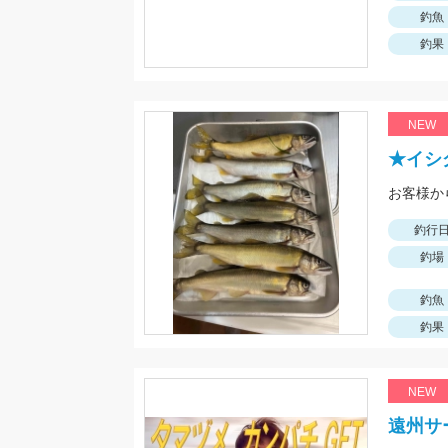
釣魚
釣果
NEW
★イシ
お客様か
釣行
釣場
釣魚
釣果
NEW
遠州サ