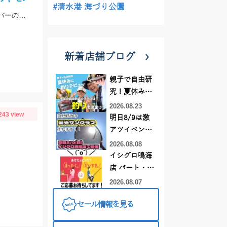
#清水港 海づり公園
ラインはツリノ バス用フロロカーボンライン20LBを使用!!低伸度、高強度でカバーの釣りはこれで決まり♪
新着店舗ブログ
親子で自由研
究！夏休みに
釣りデビュー
2026.08.23
243 view
明日8/9は激
アツイベント
日！！！～オ
2026.08.08
ーダー偏光グ
イシグロ鳴海
ラス受注会～
店 パート・ア
ルバイトスタ
2026.08.07
ッフまだまだ
セール情報を見る
募集中！