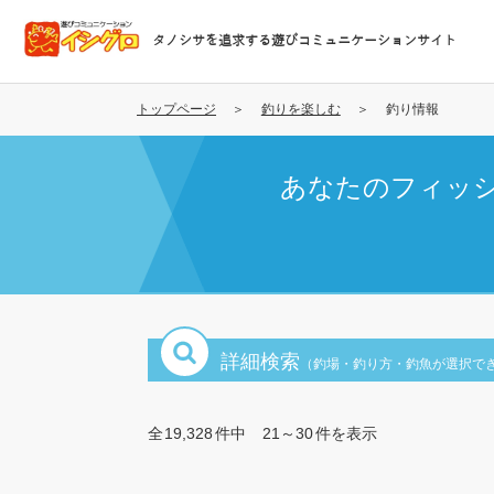
メ
イ
タノシサを追求する遊びコミュニケーションサイト
ン
コ
ン
トップページ
釣りを楽しむ
釣り情報
テ
ン
あなたのフィッ
ツ
に
移
動
詳細検索
（釣場・釣り方・釣魚が選択で
全
19,328
件中
21～30
件を表示