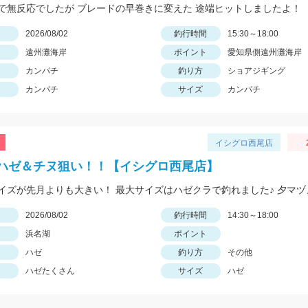
で無反応でしたが ブレードの早巻きに変えた 途端ヒットしましたよ！
日
2026/08/02
釣行時間
15:30～18:00
遠州灘海岸
ポイント
愛知県側遠州灘海岸
カンパチ
釣り方
ショアジギング
カンパチ
サイズ
カンパチ
イシグロ西尾店
ハゼ＆チヌ狙い！！【イシグロ西尾店】
日
2026/08/02
釣行時間
14:30～18:00
浜名湖
ポイント
ハゼ
釣り方
その他
ハゼたくさん
サイズ
ハゼ