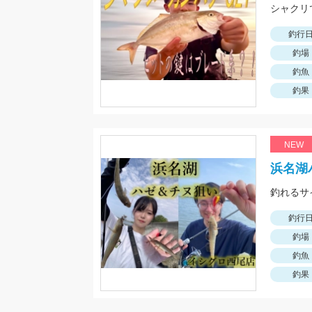
シャクリ
釣行
釣場
釣魚
釣果
NEW
浜名湖
釣行
釣場
釣魚
釣果