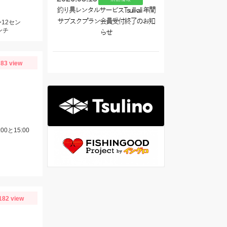
釣り具レンタルサービスTsulikali 年間
サブスクプラン会員受付終了のお知
12セン
ンチ
らせ
83 view
0と15:00
182 view