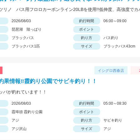
日
2026/08/03
釣行時間
06:00～09:00
琵琶湖 陸っぱり
ポイント
ブラックバス
釣り方
バス釣り
ブラックバス1匹
サイズ
ブラックバス43cm
イシグロ西春店
釣果情報‼霞釣り公園でサビキ釣り！！
ッパが釣れています！！
日
2026/08/03
釣行時間
05:00～08:30
霞埠頭 霞釣り公園
ポイント
アジ
釣り方
サビキ釣り
アジ沢山
サイズ
アジ