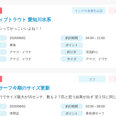
イシグロ名東引山店
ィブトラウト 愛知川水系
シってかっこいいよね！！
日
2026/08/02
釣行時間
04:00～12:00
東海
ポイント
アマゴ・イワナ
釣り方
渓流釣り
アマゴ、イワナ
サイズ
アマゴ、イワナ
エコ
サーフ今期のサイズ更新
日
2026/08/02
釣行時間
03:00～08:00
津周辺
ポイント
香良洲サーフ