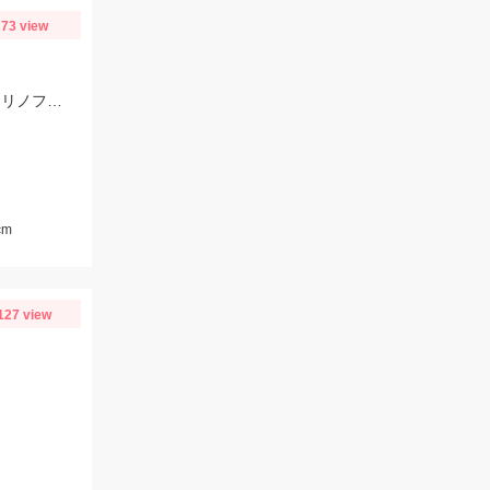
73 view
ブルフラット3.8inの7ｇフリーリグでヒット!!フックは直リグフック、ラインはツリノフロロがオススメです!!カバー撃ちが熱い時期になってきましたよ♪
cm
127 view