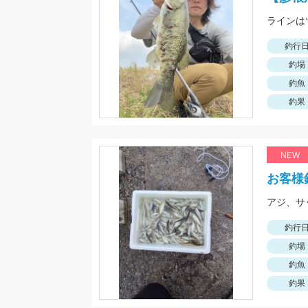
釣行
釣場
釣魚
釣果
NEW
お客様
アジ、サ
釣行
釣場
釣魚
釣果