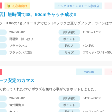
初心者向け
イシグロカインズモール彦根店
店】短時間で48、50cmキャッチ成功!!
日
2026/08/02
釣行時間
15:00～17:00
琵琶湖 陸っぱり
ポイント
ブラックバス
釣り方
バス釣り
ブラックバス2匹
サイズ
ブラックバス48～50
Masumi
ーフ安定のカマス
て食ってくれたので ボウズを免れる事ができホットしました。
日
2026/08/02
釣行時間
04:30～06:00
遠州灘海岸
ポイント
カマス
釣り方
ショアジギング