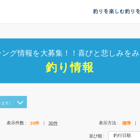
釣りを楽しむ
釣り
シング情報を大募集！！喜びと悲しみをみ
釣り情報
きます）
表示件数
表示方法
10件
30件
標準
並び順