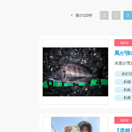
前の10件
1
ペ
2
カ
3
ー
レ
ジ
ン
ト
NEW
ペ
風が強
ー
ジ
釣行
釣場
釣魚
釣果
NEW
【彦根