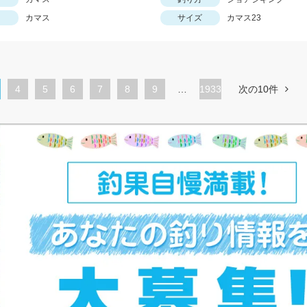
カマス
サイズ
カマス23
ペ
4
ペ
5
ペ
6
ペ
7
ペ
8
ペ
9
…
1933
次の10件
ー
ー
ー
ー
ー
ー
ジ
ジ
ジ
ジ
ジ
ジ