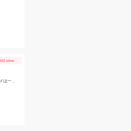
262 view
釣れるサイズが先月よりも大きい！ 最大サイズはハゼクラで釣れました♪ 夕マヅメは一面ボイルだらけ！！果たして結果は...