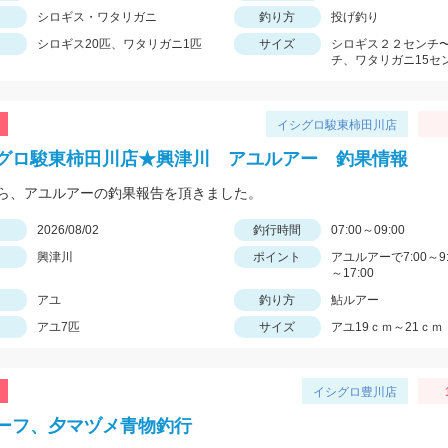
シロギス・ワタリガニ
釣り方
投げ釣り
シロギス20匹、ワタリガニ1匹
サイズ
シロギス２２センチ〜
チ、ワタリガニ15セ
イシグロ駿東柿田川店
グロ駿東柿田川店★興津川 アユルアー 釣果情報
ら、アユルアーの釣果報告を頂きました。
日
2026/08/02
釣行時間
07:00～09:00
興津川
ポイント
アユルアーで7:00～9:0
～17:00
アユ
釣り方
鮎ルアー
アユ7匹
サイズ
アユ19ｃｍ～21ｃｍ
イシグロ豊川店
ーフ、夕マヅメ青物釣行