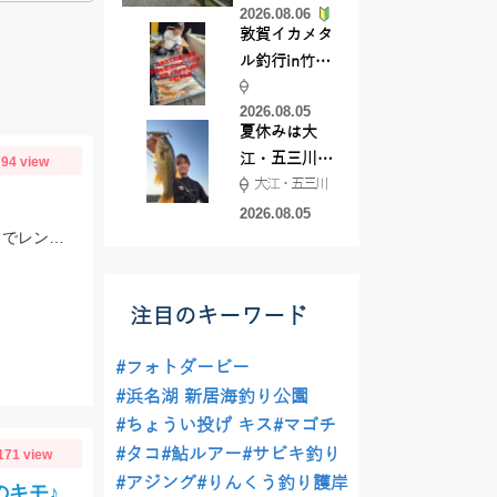
2026.08.06
てきました
敦賀イカメタ
ル釣行in竹宝
丸様 釣り方で
2026.08.05
釣果が激変！
夏休みは大
竿頭を取った
江・五三川で
94 view
パターンと
大江・五三川
バスフィッシ
は？
ング♪
2026.08.05
水面が荒れていたため、レクター71fに反応がなく、バス用のレアリススピンベイでレンジを少し入れてスローに巻いてくると当たり多数。サイズは選べないですが今回の様なサイズも釣れます。
注目のキーワード
#フォトダービー
#浜名湖 新居海釣り公園
#ちょうい投げ キス
#マゴチ
#タコ
#鮎ルアー
#サビキ釣り
171 view
#アジング
#りんくう釣り護岸
のキモ♪