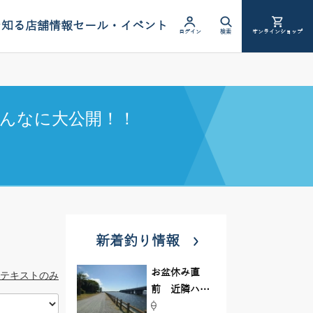
を知る
店舗情報
セール・イベント
ログイン
検索
オンラインショップ
んなに大公開！！
新着釣り情報
お盆休み直
テキストのみ
前 近隣ハゼ
釣り場調査し