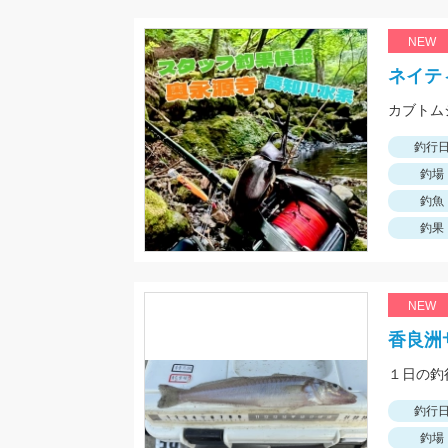
NEW
ネイテ
カブトム
釣行
釣場
釣魚
釣果
NEW
香良洲
釣行
釣場