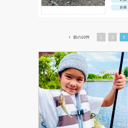
釣果
前の10件
1
ペ
2
カ
3
ー
レ
ジ
ン
ト
ペ
ー
ジ