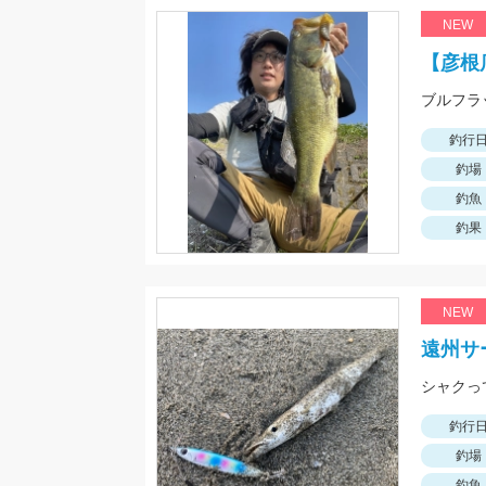
NEW
【彦根
釣行
釣場
釣魚
釣果
NEW
遠州サ
シャクっ
釣行
釣場
釣魚