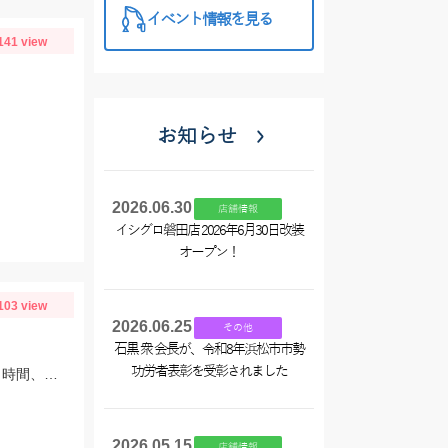
イベント情報を見る
141 view
お知らせ
2026.06.30
店舗情報
イシグロ磐田店 2026年6月30日改装
オープン！
103 view
2026.06.25
その他
石黒 衆 会長が、令和8年浜松市市勢
功労者表彰を受彰されました
１日の釣行でサイズ最大が15センチ、数も２７匹と思う結果が出ず 翌２日に同じ時間、同じ場所でリベンジ。 いつもはエサは石ゴカイだけど今日はゴールドイソメを使ってみました。 夜暗い時間は石ゴカイよりも当たりも多く釣れる数も多かったですね。 7時の潮止まり頃に大きな当たりで蟹かな？と思いきや何と２２センチと、21センチのダブルでした。 今期のサイズ更新をしました。 その後、ワタリガニも釣れてリベンジ成功でした。 皆さん、記念写真は釣ったその場で撮影しましょうね。 家に帰ってからでは1センチほど縮んでしまいますからね。笑
2026.05.15
店舗情報