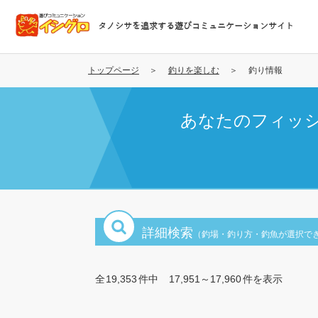
メ
イ
タノシサを追求する遊びコミュニケーションサイト
ン
コ
ン
トップページ
釣りを楽しむ
釣り情報
テ
ン
あなたのフィッ
ツ
に
移
動
詳細検索
（釣場・釣り方・釣魚が選択で
全
19,353
件中
17,951～17,960
件を表示