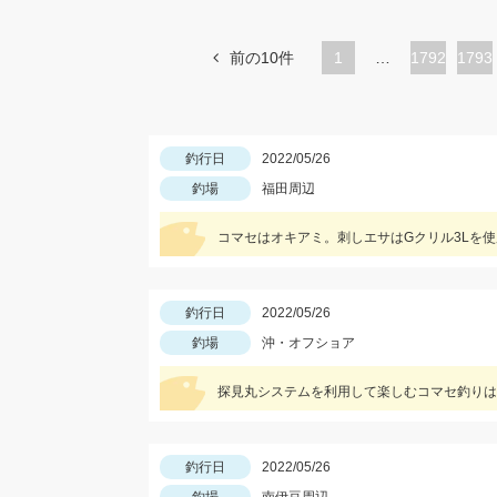
前の10件
1
…
ペ
1792
ペ
1793
ー
ー
ジ
ジ
釣行日
2022/05/26
釣場
福田周辺
コマセはオキアミ。刺しエサはGクリル3Lを
釣行日
2022/05/26
釣場
沖・オフショア
探見丸システムを利用して楽しむコマセ釣りは
釣行日
2022/05/26