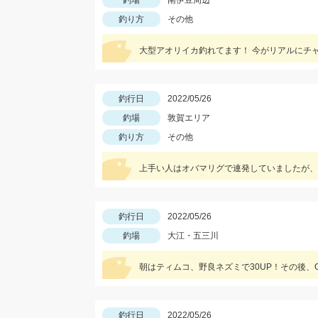
釣場
南伊豆周辺
釣り方
その他
大型アオリイカ釣れてます！ 今がリアルにチ
釣行日
2022/05/26
釣場
敦賀エリア
釣り方
その他
釣行日
2022/05/26
釣場
大江・五三川
朝はティムコ、野良ネズミで30UP！その後、O
釣行日
2022/05/26