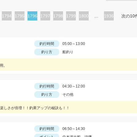
ペ
1794
ペ
1795
カ
1796
ペ
1797
ペ
1798
ペ
1799
ペ
1800
…
1936
次の10
ー
ー
レ
ー
ー
ー
ー
ジ
ジ
ン
ジ
ジ
ジ
ジ
ト
釣行時間
05:00～13:00
釣り方
船釣り
ペ
ー
使用。
ジ
釣行時間
04:30～12:00
釣り方
その他
楽しさが倍増！！釣果アップの秘訣も！！
釣行時間
06:50～14:30