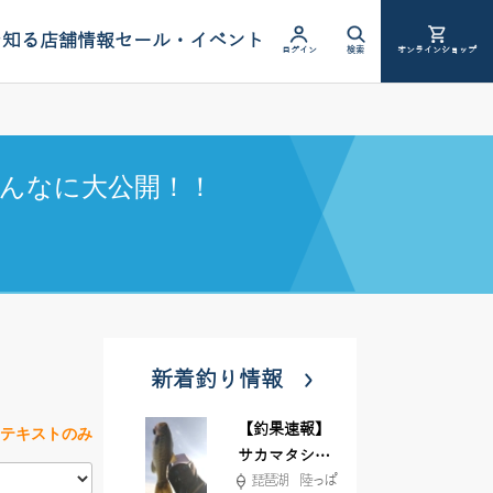
を知る
店舗情報
セール・イベント
ログイン
検索
オンラインショップ
んなに大公開！！
新着釣り情報
【釣果速報】
テキストのみ
サカマタシャ
琵琶湖 陸っぱ
ッド6インチ