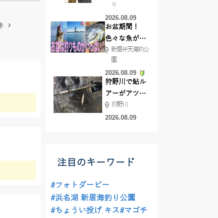
り
で50ジャスト
2026.08.09
ゲット!!
件
お盆期間！
色々な魚が沢
新居弁天海釣公
山釣れてます
園
よ！
2026.08.09
狩野川で鮎ル
アーがアツ
狩野川
い！！
2026.08.09
注目のキーワード
#フォトダービー
#浜名湖 新居海釣り公園
#ちょうい投げ キス
#マゴチ