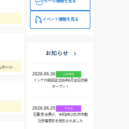
セール情報を見る
プラス510の
特徴と考え方
イベント情報を見る
お知らせ
プラネットマリン様の仕立て船で釣行。ロックフィッシュルアー以外にもテンヤやジグ、キャスティングなどその場に応じて色々な釣りが出来ました。
2026.06.30
店舗情報
イシグロ磐田店 2026年6月30日改装
オープン！
2026.06.25
その他
石黒 衆 会長が、令和8年浜松市市勢
功労者表彰を受彰されました