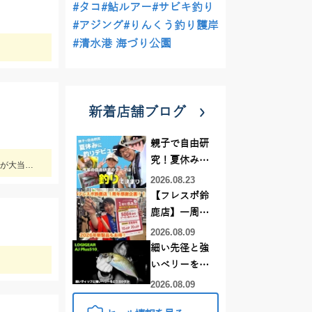
#タコ
#鮎ルアー
#サビキ釣り
#アジング
#りんくう釣り護岸
#清水港 海づり公園
新着店舗ブログ
親子で自由研
究！夏休みに
上手い人はオバマリグで連発していましたが、オモリグの方が簡単に数を伸ばすことが出来ました!! オモリグ×スイスイドロッパーが大当たり!!
釣りデビュー
2026.08.23
【フレスポ鈴
鹿店】一周年
記念セール開
2026.08.09
催中！新製品
細い先径と強
ルアーロッド
いベリーをど
もお買い
う活かすか |
2026.08.09
得！！！
LOGIGEAR AJ