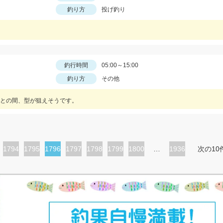
釣り方
投げ釣り
釣行時間
05:00～15:00
釣り方
その他
との間、型が狙えそうです。
ペ
1794
ペ
1795
カ
1796
ペ
1797
ペ
1798
ペ
1799
ペ
1800
…
1936
次の10
ー
ー
レ
ー
ー
ー
ー
ジ
ジ
ン
ジ
ジ
ジ
ジ
ト
ペ