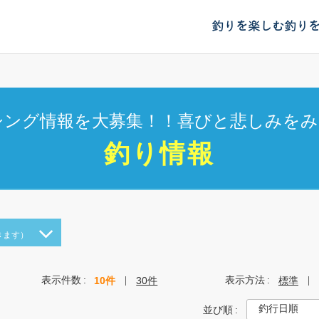
釣りを楽しむ
釣り
シング情報を大募集！！喜びと悲しみをみ
釣り情報
きます）
表示件数
表示方法
10件
30件
標準
並び順