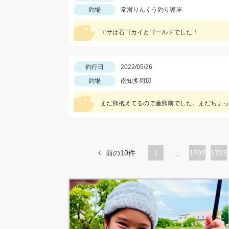
釣場
常滑りんくう釣り護岸
エサは石ゴカイとゴールドでした！
釣行日
2022/05/26
釣場
南知多周辺
まだ卵抱えてるので産卵前でした。まだちょっ
前の10件
1
…
ペ
1792
ペ
1793
ー
ー
ジ
ジ