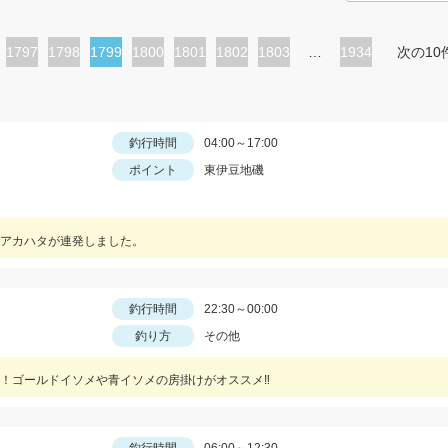
ペ
1797
ペ
1798
カ
1799
ペ
1800
ペ
1801
ペ
1802
ペ
1803
…
1934
次の10
ー
ー
レ
ー
ー
ー
ー
ジ
ジ
ン
ジ
ジ
ジ
ジ
ト
釣行時間
04:00～17:00
ポイント
東伊豆地磯
ペ
ー
ジ
アカハタが連発しました。
釣行時間
22:30～00:00
釣り方
その他
使用！ゴールドイソメや青イソメの房掛けがオススメ‼