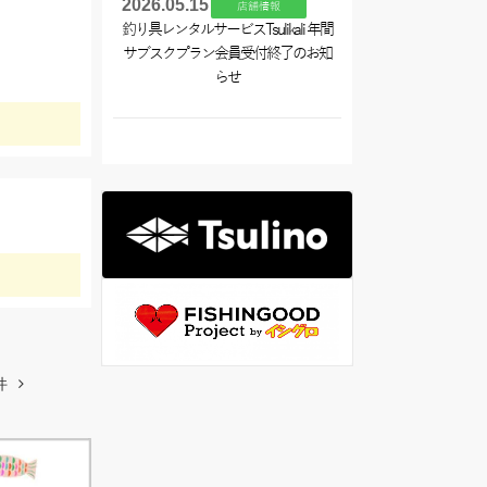
2026.05.15
店舗情報
釣り具レンタルサービスTsulikali 年間
サブスクプラン会員受付終了のお知
らせ
件