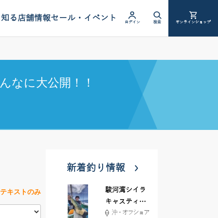
を知る
店舗情報
セール・イベント
ログイン
検索
オンラインショップ
んなに大公開！！
新着釣り情報
駿河湾シイラ
テキストのみ
キャスティン
沖・オフショア
グ行ってきま