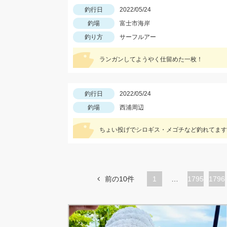
釣行日
2022/05/24
釣場
富士市海岸
釣り方
サーフルアー
ランガンしてようやく仕留めた一枚！
釣行日
2022/05/24
釣場
西浦周辺
ちょい投げでシロギス・メゴチなど釣れてます
前の10件
1
…
ペ
1795
ペ
1796
ー
ー
ジ
ジ