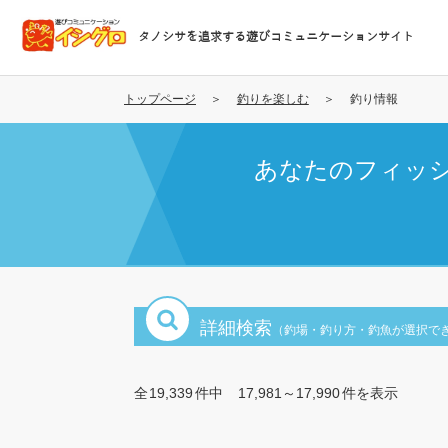
メ
イ
タノシサを追求する遊びコミュニケーションサイト
ン
コ
ン
トップページ
釣りを楽しむ
釣り情報
テ
ン
あなたのフィッ
ツ
に
移
動
詳細検索
（釣場・釣り方・釣魚が選択で
全
19,339
件中
17,981～17,990
件を表示