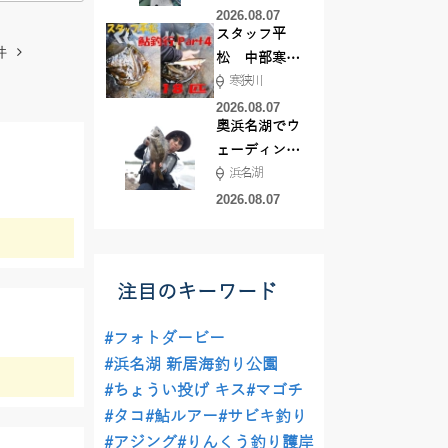
した！
2026.08.07
スタッフ平
件
松 中部寒狭
寒狭川
川アユ釣行
part3 18匹
2026.08.07
奥浜名湖でウ
ェーディング
浜名湖
前打ち！
2026.08.07
注目のキーワード
#フォトダービー
#浜名湖 新居海釣り公園
#ちょうい投げ キス
#マゴチ
#タコ
#鮎ルアー
#サビキ釣り
#アジング
#りんくう釣り護岸