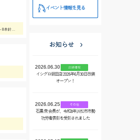
イベント情報を見る
ライト中深海に初めて挑戦してきました♪食べておいしいキンメを釣ってみてはいかがでしょうか？ 水深300～400ｍで仕掛けは5～8本針のライト中深海用胴突き仕掛けに250号のオモリを使用しました
お知らせ
2026.06.30
店舗情報
イシグロ磐田店 2026年6月30日改装
オープン！
2026.06.25
その他
石黒 衆 会長が、令和8年浜松市市勢
功労者表彰を受彰されました