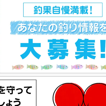
ペ
ー
ジ