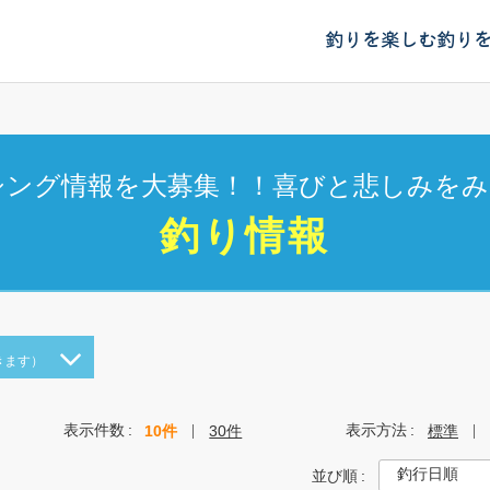
釣りを楽しむ
釣り
シング情報を大募集！！喜びと悲しみをみ
釣り情報
きます）
表示件数
表示方法
10件
30件
標準
並び順