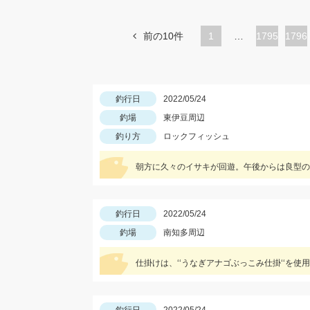
前の10件
1
…
ペ
1795
ペ
1796
ー
ー
ジ
ジ
釣行日
2022/05/24
釣場
東伊豆周辺
釣り方
ロックフィッシュ
朝方に久々のイサキが回遊。午後からは良型の
釣行日
2022/05/24
釣場
南知多周辺
仕掛けは、‘‘うなぎアナゴぶっこみ仕掛‘‘を