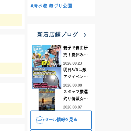
#清水港 海づり公園
新着店舗ブログ
親子で自由研
究！夏休みに
釣りデビュー
2026.08.23
明日8/9は激
アツイベント
日！！！～オ
2026.08.08
ーダー偏光グ
スタッフ厳選
ラス受注会～
釣り情報☆彡
連休は何釣り
2026.08.07
に行こう
セール情報を見る
♪【イシグロ
西尾店】