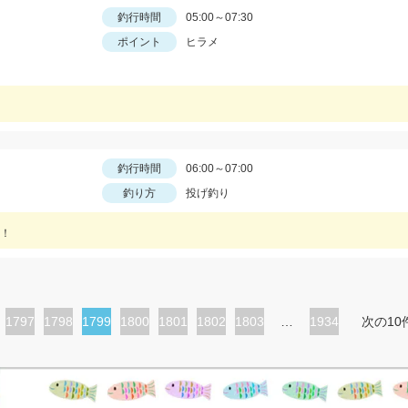
釣行時間
05:00～07:30
ポイント
ヒラメ
釣行時間
06:00～07:00
釣り方
投げ釣り
！
ペ
1797
ペ
1798
カ
1799
ペ
1800
ペ
1801
ペ
1802
ペ
1803
…
1934
次の10
ー
ー
レ
ー
ー
ー
ー
ジ
ジ
ン
ジ
ジ
ジ
ジ
ト