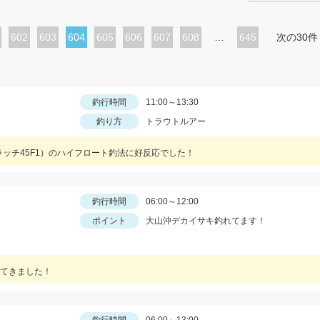
ペ
602
ペ
603
カ
604
ペ
605
ペ
606
ペ
607
ペ
608
…
645
次の30件
ー
ー
レ
ー
ー
ー
ー
ジ
ジ
ン
ジ
ジ
ジ
ジ
ト
釣行時間
11:00～13:30
釣り方
トラウトルアー
ペ
ー
ッチ45F1）のハイフロート釣法に好反応でした！
ジ
釣行時間
06:00～12:00
ポイント
大山沖デカイサキ釣れてます！
てきました！