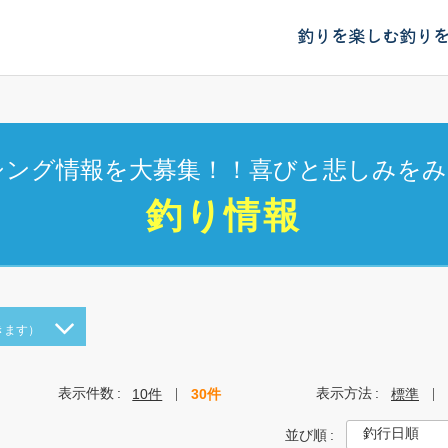
釣りを楽しむ
釣り
シング情報を大募集！！喜びと悲しみをみ
釣り情報
きます）
表示件数
表示方法
10件
30件
標準
並び順