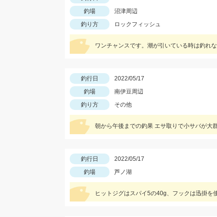
釣場
沼津周辺
釣り方
ロックフィッシュ
ワンチャンスです。潮が引いている時は釣れな
釣行日
2022/05/17
釣場
南伊豆周辺
釣り方
その他
朝から午後までの釣果 エサ取りで小サバが大
釣行日
2022/05/17
釣場
芦ノ湖
ヒットジグはスパイ5の40g、フックは迅掛を