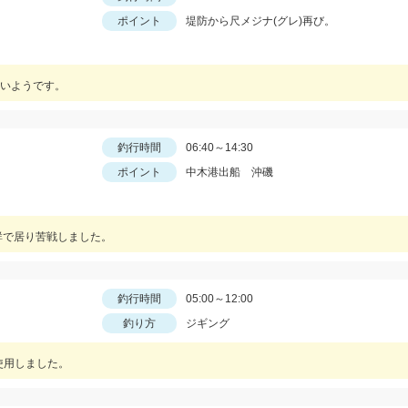
ポイント
堤防から尺メジナ(グレ)再び。
いようです。
釣行時間
06:40～14:30
ポイント
中木港出船 沖磯
群で居り苦戦しました。
釣行時間
05:00～12:00
釣り方
ジギング
使用しました。