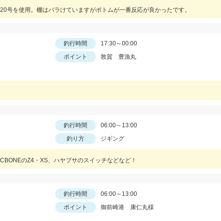
20号を使用。棚はバラけていますがボトムが一番反応が良かったです。
釣行時間
17:30～00:00
ポイント
敦賀 豊漁丸
釣行時間
06:00～13:00
釣り方
ジギング
BONEのZ4・XS、ハヤブサのスイッチなどなど！
釣行時間
06:00～13:00
ポイント
御前崎港 康仁丸様