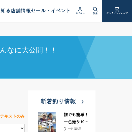
を知る
店舗情報
セール・イベント
ログイン
検索
オンラインショップ
んなに大公開！！
新着釣り情報
誰でも簡単！
テキストのみ
一色港サビキ
一色周辺
＆ちょい投げ