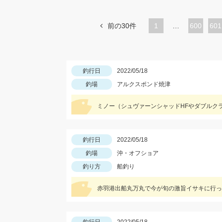
前の30件
1
…
ペ
600
ペ
601
ー
ー
ジ
ジ
釣行日
2022/05/18
釣場
アルクスポンド焼津
ミノー（シュヴァーンシャッドHFやダブルクラ
釣行日
2022/05/18
釣場
沖・オフショア
釣り方
船釣り
赤羽港出船丸万丸で今が旬の激旨イサキに行っ