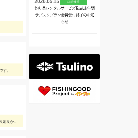
2026.05.15
店舗情報
釣り具レンタルサービスTsulikali 年間
サブスクプラン会員受付終了のお知
らせ
です。
雨が降っていて休憩しながらの釣りとなりましたが、魚の活性が高く楽しむことができました！Bスパーク2.0ｇのＧマジョーラに反応良かったです。