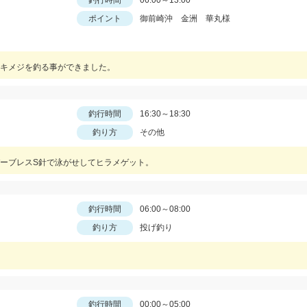
釣行時間
06:00～13:00
ポイント
御前崎沖 金洲 華丸様
キメジを釣る事ができました。
釣行時間
16:30～18:30
釣り方
その他
ーブレスS針で泳がせしてヒラメゲット。
釣行時間
06:00～08:00
釣り方
投げ釣り
釣行時間
00:00～05:00