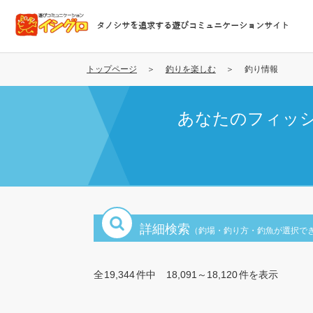
メ
イ
タノシサを追求する遊びコミュニケーションサイト
ン
コ
ン
トップページ
釣りを楽しむ
釣り情報
テ
ン
あなたのフィッ
ツ
に
移
動
詳細検索
（釣場・釣り方・釣魚が選択で
全
19,344
件中
18,091～18,120
件を表示