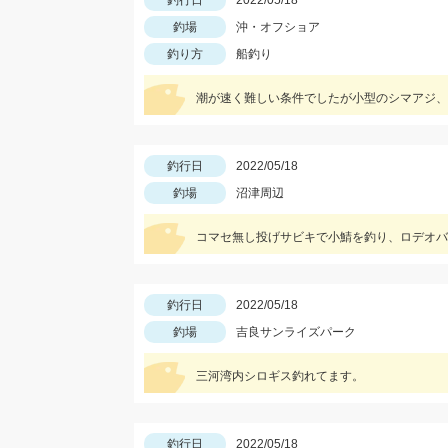
釣行日
2022/05/18
釣場
沖・オフショア
釣り方
船釣り
潮が速く難しい条件でしたが小型のシマアジ、
釣行日
2022/05/18
釣場
沼津周辺
コマセ無し投げサビキで小鯖を釣り、ロデオバ
釣行日
2022/05/18
釣場
吉良サンライズパーク
三河湾内シロギス釣れてます。
釣行日
2022/05/18