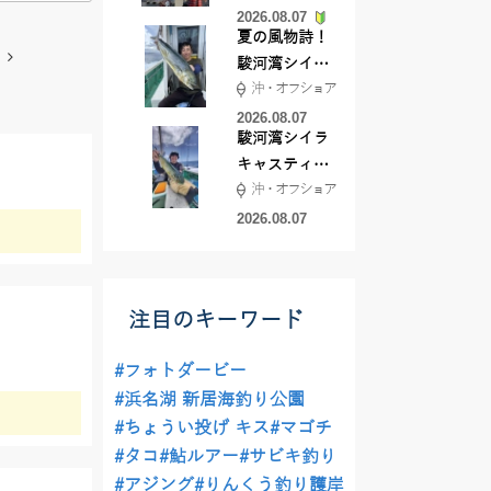
2026.08.07
夏の風物詩！
駿河湾シイラ
沖・オフショア
キャスティン
グ行ってきま
2026.08.07
駿河湾シイラ
した！！
キャスティン
沖・オフショア
グ行ってきま
した！
2026.08.07
注目のキーワード
#フォトダービー
#浜名湖 新居海釣り公園
#ちょうい投げ キス
#マゴチ
#タコ
#鮎ルアー
#サビキ釣り
#アジング
#りんくう釣り護岸