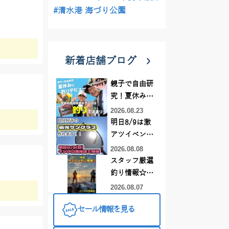
#清水港 海づり公園
新着店舗ブログ
親子で自由研
究！夏休みに
釣りデビュー
2026.08.23
明日8/9は激
アツイベント
日！！！～オ
2026.08.08
ーダー偏光グ
スタッフ厳選
ラス受注会～
釣り情報☆彡
連休は何釣り
2026.08.07
に行こう
セール情報を見る
♪【イシグロ
西尾店】