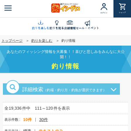
メ
イ
ショップ
ログイン
ン
コ
ン
釣りを楽しむ
釣りを知る
店舗情報
セール・イベント
テ
トップページ
釣りを楽しむ
釣り情報
ン
ツ
あなたのフィッシング情報を大募集！！喜びと悲しみをみんなに大公
に
開！！
移
釣り情報
動
詳細検索
（釣場・釣り方・釣魚が選択できます）
全
19,336
件中
111～120
件を表示
10件
30件
表示件数