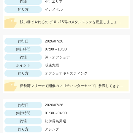
釣場
小浜エリア
釣り方
イカメタル
浅い棚でやれるので10～15号のメタルスッテを用意しましょう！カラーはピンクが良く当たりました！
釣行日
2026/07/26
釣行時間
07:00～13:30
釣場
沖・オフショア
ポイント
明康丸様
釣り方
オフショアキャスティング
伊勢湾マリーナで開催のマゴチハンターカップに参戦してきました！ ヒットルアーはイージーラボ、水波、DUOジャンゴ、ドライブSSギルなど。
釣行日
2026/07/26
釣行時間
01:30～04:00
釣場
紀伊長島周辺
釣り方
アジング