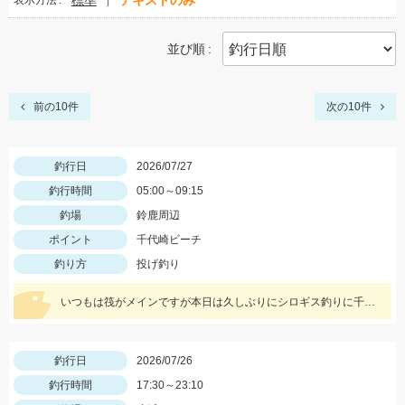
標準
テキストのみ
表示方法
並び順
前の10件
次の10件
釣行日
2026/07/27
釣行時間
05:00～09:15
釣場
鈴鹿周辺
ポイント
千代崎ビーチ
釣り方
投げ釣り
いつもは筏がメインですが本日は久しぶりにシロギス釣りに千代崎ビーチへ 早朝にイシグロの自販機でゴールドイソメを購入しいざ千代崎ビーチへ、先客がたくさんいました。最初はセイゴの赤ちゃんが餌取りで苦労しましたが徐々にシロギスがヒットし帰る頃には他の魚の食い残しのエサでも食いついてきました。
釣行日
2026/07/26
釣行時間
17:30～23:10