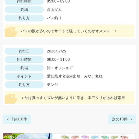
釣行時間
05:00～09:00
釣場
高山ダム
釣り方
バス釣り
バスの数が多いのでサイトで狙っていくのがオススメ！！
釣行日
2026/07/25
釣行時間
06:00～11:00
釣場
沖・オフショア
ポイント
愛知県片名漁港出船 みやけ丸様
釣り方
テンヤ
エサは真っすぐズレが無いように巻き、本アタリがあれば素早くあわせ針を貫通させましょう
前の10件
次の10件