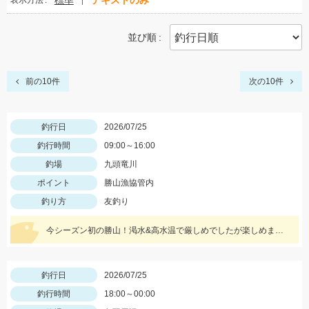
標準
テキストのみ
表示方法
並び順
前の10件
次の10件
釣行日
2026/07/25
釣行時間
09:00～16:00
釣場
九頭竜川
ポイント
勝山漁協管内
釣り方
友釣り
今シーズン初の勝山！渇水&高水温で厳しめでしたが楽しめました。風が強く吹く日は短竿がオススメです。三河安城店岩﨑釣行
釣行日
2026/07/25
釣行時間
18:00～00:00