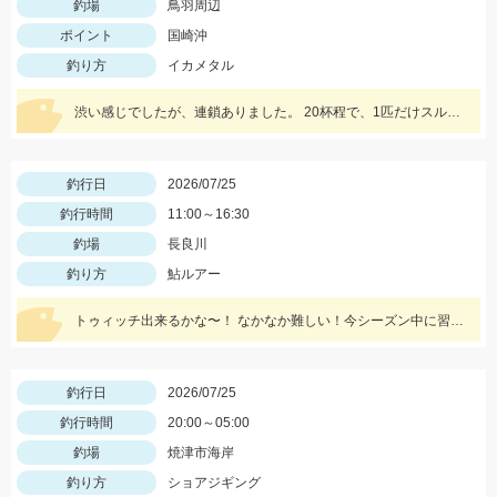
釣場
鳥羽周辺
ポイント
国崎沖
釣り方
イカメタル
渋い感じでしたが、連鎖ありました。 20杯程で、1匹だけスルメで、他はアカイカでした♪
釣行日
2026/07/25
釣行時間
11:00～16:30
釣場
長良川
釣り方
鮎ルアー
トゥィッチ出来るかな〜！ なかなか難しい！今シーズン中に習得する予定！
釣行日
2026/07/25
釣行時間
20:00～05:00
釣場
焼津市海岸
釣り方
ショアジギング