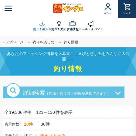
メ
イ
ショップ
ログイン
ン
コ
ン
釣りを楽しむ
釣りを知る
店舗情報
セール・イベント
テ
トップページ
釣りを楽しむ
釣り情報
ン
ツ
あなたのフィッシング情報を大募集！！喜びと悲しみをみんなに大公
に
開！！
移
釣り情報
動
詳細検索
（釣場・釣り方・釣魚が選択できます）
全
19,336
件中
121～130
件を表示
10件
30件
表示件数