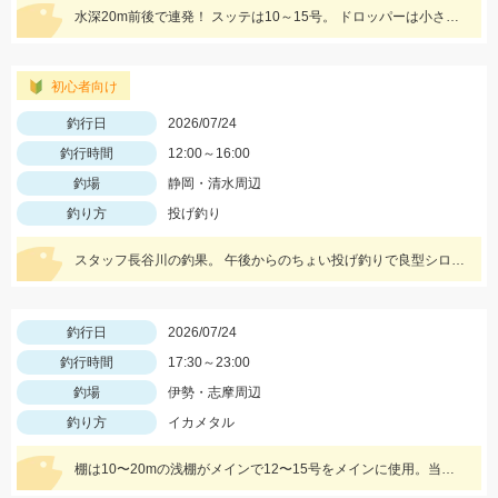
水深20m前後で連発！ スッテは10～15号。 ドロッパーは小さめがオススメ！
初心者向け
釣行日
2026/07/24
釣行時間
12:00～16:00
釣場
静岡・清水周辺
釣り方
投げ釣り
スタッフ長谷川の釣果。 午後からのちょい投げ釣りで良型シロギスをゲット！ エサの赤イソメが釣果の秘訣です。
釣行日
2026/07/24
釣行時間
17:30～23:00
釣場
伊勢・志摩周辺
釣り方
イカメタル
棚は10〜20mの浅棚がメインで12〜15号をメインに使用。当日はオレンジゼブラ系がよく当たっていました。オススメのドロッパーは、がまかつスピードメタルエギドロッパーシリーズ。