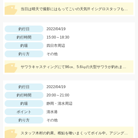
当日は晴天で撮影にはもってこいの天気!!! イシグロスタッフも我こそはと気張っていくものの・・・ 結果はいかに！？
釣行日
2022/04/19
釣行時間
15:00～18:30
釣場
四日市周辺
釣り方
その他
サワラキャスティングにて96㎝、5.6㎏の大型サワラが釣れました。HITルアーはサイレントアサシンフラッシュブースト129Fです。
釣行日
2022/04/19
釣行時間
20:00～21:00
釣場
静岡・清水周辺
ポイント
清水港
釣り方
その他
スタッフ木村の釣果。稚鮎を喰いまくってボイル中。アジング用の長めのワームによるデットスローリトリーブが◎