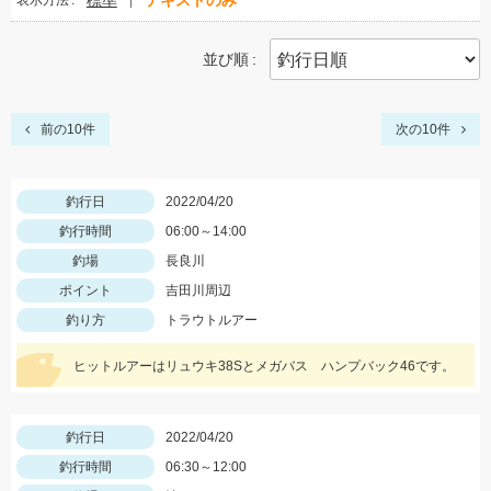
標準
テキストのみ
表示方法
並び順
前の10件
次の10件
釣行日
2022/04/20
釣行時間
06:00～14:00
釣場
長良川
ポイント
吉田川周辺
釣り方
トラウトルアー
ヒットルアーはリュウキ38Sとメガバス ハンプバック46です。
釣行日
2022/04/20
釣行時間
06:30～12:00