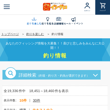
メ
イ
ショップ
ログイン
ン
コ
ン
釣りを楽しむ
釣りを知る
店舗情報
セール・イベント
テ
トップページ
釣りを楽しむ
釣り情報
ン
ツ
あなたのフィッシング情報を大募集！！喜びと悲しみをみんなに大公
に
開！！
移
釣り情報
動
詳細検索
（釣場・釣り方・釣魚が選択できます）
全
19,336
件中
18,451～18,460
件を表示
10件
30件
表示件数