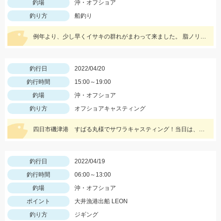
釣場
沖・オフショア
釣り方
船釣り
例年より、少し早くイサキの群れがまわって来ました。 脂ノリノリのイサキばかりですよ。
釣行日
2022/04/20
釣行時間
15:00～19:00
釣場
沖・オフショア
釣り方
オフショアキャスティング
四日市磯津港 すばる丸様でサワラキャスティング！当日は、5kgオーバーのデカサワラも出ていました♪
釣行日
2022/04/19
釣行時間
06:00～13:00
釣場
沖・オフショア
ポイント
大井漁港出船 LEON
釣り方
ジギング