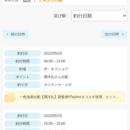
標準
テキストのみ
表示方法
並び順
前の10件
次の10件
釣行日
2022/05/19
釣行時間
06:00～13:00
釣場
沖・オフショア
ポイント
満洋丸さん出船
釣り方
タコテンヤ・エギ
一色漁港出船【満洋丸】調査便!!Tsulinoタコエギ使用。ヒットカラーはホワイト・レッド
釣行日
2022/05/19
釣行時間
15:00～16:00