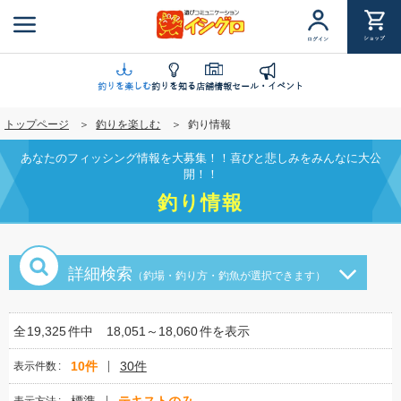
メ
イ
ショップ
ログイン
ン
コ
ン
釣りを楽しむ
釣りを知る
店舗情報
セール・イベント
テ
トップページ
釣りを楽しむ
釣り情報
ン
ツ
あなたのフィッシング情報を大募集！！喜びと悲しみをみんなに大公
に
開！！
移
釣り情報
動
詳細検索
（釣場・釣り方・釣魚が選択できます）
全
19,325
件中
18,051～18,060
件を表示
10件
30件
表示件数