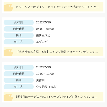
ヒットルアーはダイワ セットアッパーで夕方にヒットしたとのことです。83ｃｍ5ｋｇのナイスサイズでした！情報提供ありがとうございます！
釣行日
2022/05/19
釣行時間
06:00～09:00
釣場
南伊豆周辺
釣り方
エギング
【当店常連お客様 S様】エギング情報ありがとうございます。 朝マヅメの時間帯３杯立て続けに、1.8㌔・800ｇ・900ｇが釣れました！ 1.8㌔のヒットエギは【エギ王Ｋ3.5号 黒潮ＳＰ マッスルファイト】
釣行日
2022/05/19
釣行時間
10:00～11:00
釣場
矢作川
釣り方
ウキ釣り（淡水）
5月6月はテナガエビのハイシーズン!サイズも良くなっています!エサは石ゴカイで、小さく切ると針掛かりアップします!