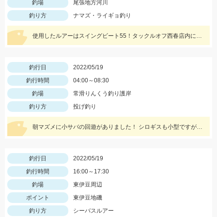
釣場
尾張地方河川
釣り方
ナマズ・ライギョ釣り
使用したルアーはスイングビート55！タックルオフ西春店内に在庫がございます！
釣行日
2022/05/19
釣行時間
04:00～08:30
釣場
常滑りんくう釣り護岸
釣り方
投げ釣り
朝マズメに小サバの回遊がありました！ シロギスも小型ですが、数が釣れていますよ！
釣行日
2022/05/19
釣行時間
16:00～17:30
釣場
東伊豆周辺
ポイント
東伊豆地磯
釣り方
シーバスルアー