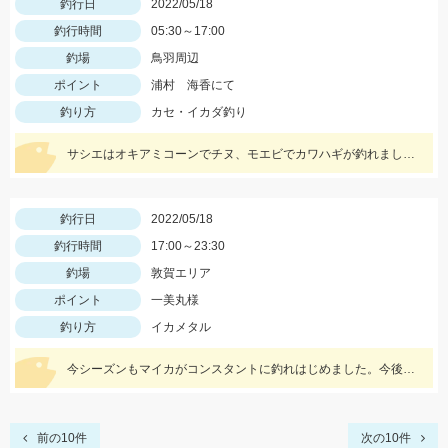
釣行日
2022/05/18
釣行時間
05:30～17:00
釣場
鳥羽周辺
ポイント
浦村 海香にて
釣り方
カセ・イカダ釣り
サシエはオキアミコーンでチヌ、モエビでカワハギが釣れました！
釣行日
2022/05/18
釣行時間
17:00～23:30
釣場
敦賀エリア
ポイント
一美丸様
釣り方
イカメタル
今シーズンもマイカがコンスタントに釣れはじめました。今後さらに期待できるので是非釣りに行ってみてください！
前の10件
次の10件