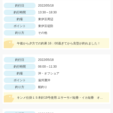
釣行日
2022/05/18
釣行時間
13:30～18:30
釣場
東伊豆周辺
ポイント
東伊豆堤防
釣り方
その他
午後から夕方での釣果 16：00過ぎてから良型が釣れました！
釣行日
2022/05/18
釣行時間
06:00～11:30
釣場
沖・オフショア
ポイント
遠州灘沖
釣り方
船釣り
キンメ仕掛１５本針19号使用 エサーサバ短冊・イカ短冊 オモリー２ｋｇ使用