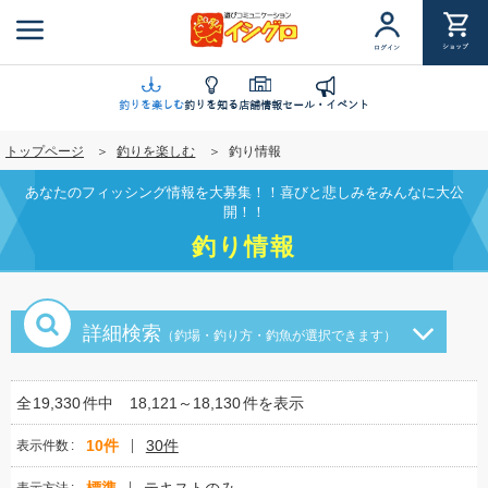
メ
イ
ショップ
ログイン
ン
コ
ン
釣りを楽しむ
釣りを知る
店舗情報
セール・イベント
テ
トップページ
釣りを楽しむ
釣り情報
ン
ツ
あなたのフィッシング情報を大募集！！喜びと悲しみをみんなに大公
に
開！！
移
釣り情報
動
詳細検索
（釣場・釣り方・釣魚が選択できます）
全
19,330
件中
18,121～18,130
件を表示
10件
30件
表示件数