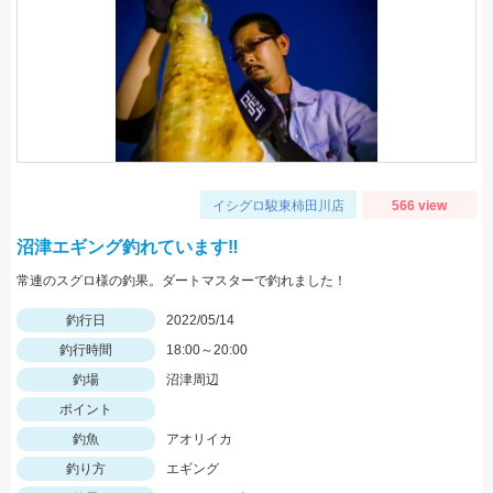
イシグロ駿東柿田川店
566 view
沼津エギング釣れています‼
常連のスグロ様の釣果。ダートマスターで釣れました！
釣行日
2022/05/14
釣行時間
18:00～20:00
釣場
沼津周辺
ポイント
釣魚
アオリイカ
釣り方
エギング