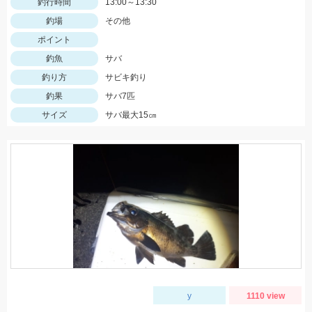
釣行時間
13:00～13:30
釣場
その他
ポイント
釣魚
サバ
釣り方
サビキ釣り
釣果
サバ7匹
サイズ
サバ最大15㎝
y
1110 view