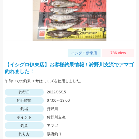
イシグロ伊東店
786 view
【イシグロ伊東店】お客様釣果情報！狩野川支流でアマゴ
釣れました！
午前中での釣果 エサはミミズを使用しました。
釣行日
2022/05/15
釣行時間
07:00～13:00
釣場
狩野川
ポイント
狩野川支流
釣魚
アマゴ
釣り方
渓流釣り