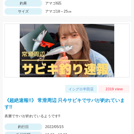
釣果
アマゴ6匹
サイズ
アマゴ18～25㎝
イシグロ半田店
2319 view
《超絶速報!!》 常滑周辺 只今サビキでサバが釣れていま
す!!
表層でサバが釣れているようです!!
釣行日
2022/05/15