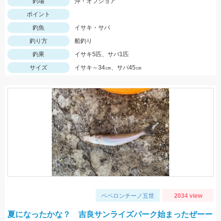
釣場
沖・オフショア
ポイント
釣魚
イサキ・サバ
釣り方
船釣り
釣果
イサキ5匹、サバ1匹
サイズ
イサキ～34㎝、サバ45㎝
ペペロンチーノ五世
2034 view
夏になったかな？ 吉良サンライズパーク始まったぜーー