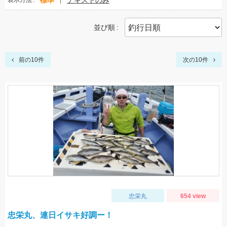
標準
テキストのみ
表示方法
並び順
前の10件
次の10件
忠栄丸
654 view
忠栄丸、連日イサキ好調ー！