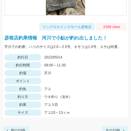
イシグロカインズモール彦根店
2306 view
彦根店釣果情報 河川で小鮎が釣れ出しました！
芹川での釣果、ハリのサイズは2.0～2.5号、オモリは1.0号、エサは特選小鮎まきえと鮎乱舞を混ぜて使用。
釣行日
2022/05/14
釣行時間
09:00～11:30
釣場
芹川
ポイント
釣魚
アユ
釣り方
ウキ釣り（淡水）
釣果
アユ５匹
サイズ
アユ10～13ｃｍ
前の10件
次の10件