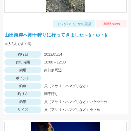
イシグロ中川かの里店
3065 view
山田海岸へ潮干狩りに行ってきました～(/・ω・)/
大人2人です！笑
釣行日
2022/05/14
釣行時間
10:00～12:30
釣場
南知多周辺
ポイント
釣魚
貝（アサリ・ハマグリなど）
釣り方
潮干狩り
釣果
貝（アサリ・ハマグリなど）バケツ半分
サイズ
貝（アサリ・ハマグリなど）小さめ