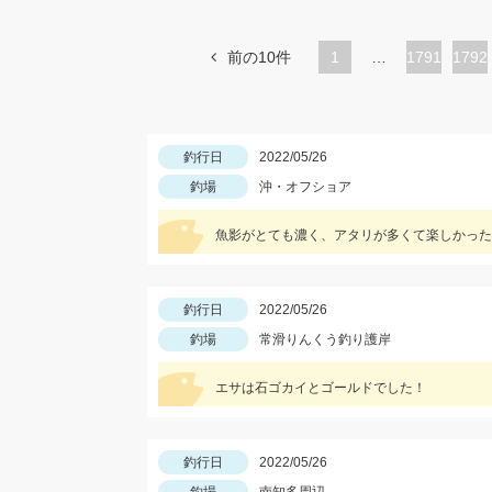
前の10件
1
…
ペ
1791
ペ
1792
ー
ー
ジ
ジ
釣行日
2022/05/26
釣場
沖・オフショア
魚影がとても濃く、アタリが多くて楽しかった
釣行日
2022/05/26
釣場
常滑りんくう釣り護岸
エサは石ゴカイとゴールドでした！
釣行日
2022/05/26