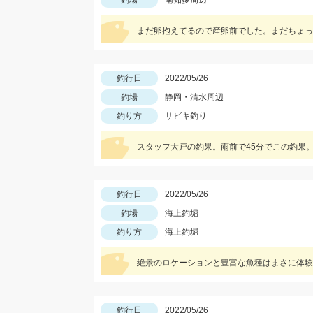
釣場
南知多周辺
まだ卵抱えてるので産卵前でした。まだちょっ
釣行日
2022/05/26
釣場
静岡・清水周辺
釣り方
サビキ釣り
スタッフ大戸の釣果。雨前で45分でこの釣果
釣行日
2022/05/26
釣場
海上釣堀
釣り方
海上釣堀
絶景のロケーションと豊富な魚種はまさに体験
釣行日
2022/05/26