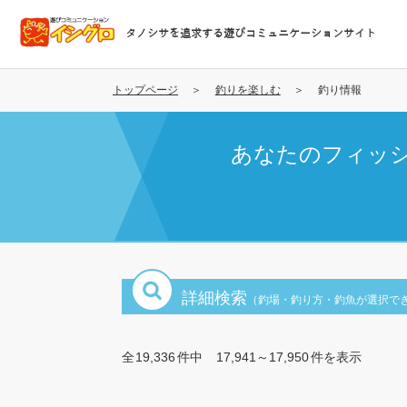
メ
イ
タノシサを追求する遊びコミュニケーションサイト
ン
コ
ン
トップページ
釣りを楽しむ
釣り情報
テ
ン
あなたのフィッ
ツ
に
移
動
詳細検索
（釣場・釣り方・釣魚が選択で
全
19,336
件中
17,941～17,950
件を表示