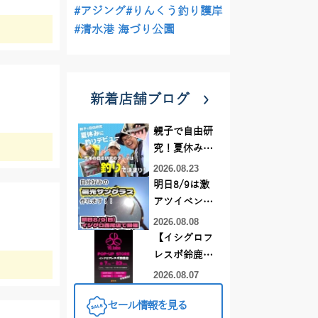
#アジング
#りんくう釣り護岸
#清水港 海づり公園
新着店舗ブログ
親子で自由研
究！夏休みに
釣りデビュー
2026.08.23
明日8/9は激
アツイベント
日！！！～オ
2026.08.08
ーダー偏光グ
【イシグロフ
ラス受注会～
レスポ鈴鹿
店】2026年夏
2026.08.07
YGラボ POP-
セール情報を見る
UP STORE開