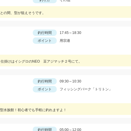
釣り方
その他
との間、型が狙えそうです。
釣行時間
17:45～18:30
ポイント
用宗港
。仕掛けはイシグロのNEO 豆アジマッチ２号にて。
釣行時間
09:30～10:30
ポイント
フィッシングパーク「トリトン」
型水族館！初心者でも手軽に釣れますよ！
釣行時間
05:00～12:00