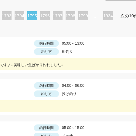
ペ
1793
ペ
1794
カ
1795
ペ
1796
ペ
1797
ペ
1798
ペ
1799
…
1934
次の10
ー
ー
レ
ー
ー
ー
ー
ジ
ジ
ン
ジ
ジ
ジ
ジ
ト
釣行時間
05:00～13:00
釣り方
船釣り
ペ
ー
ですよ♪ 美味しい魚ばかり釣れました♪
ジ
釣行時間
04:00～06:00
釣り方
投げ釣り
釣行時間
05:00～15:00