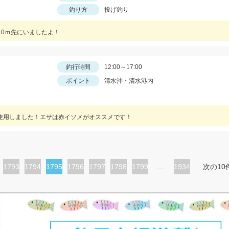
釣り方
投げ釣り
10ｍ先にいましたよ！
釣行時間
12:00～17:00
ポイント
清水沖・清水港内
で使用しました！エサは赤イソメがオススメです！
ペ
1793
ペ
1794
カ
1795
ペ
1796
ペ
1797
ペ
1798
ペ
1799
…
1934
次の10
ー
ー
レ
ー
ー
ー
ー
ジ
ジ
ン
ジ
ジ
ジ
ジ
ト
ペ