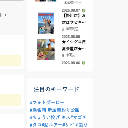
ま海遊パーク
根店
2026.08.07
件
【掛川店】お
盆はサビキ釣
福田周辺
りいきません
か?
2026.08.06
★イシグロ津
高茶屋店★津
津周辺
近郊ハゼ釣れ
てます！
2026.08.06
注目のキーワード
#フォトダービー
#浜名湖 新居海釣り公園
#ちょうい投げ キス
#マゴチ
#タコ
#鮎ルアー
#サビキ釣り