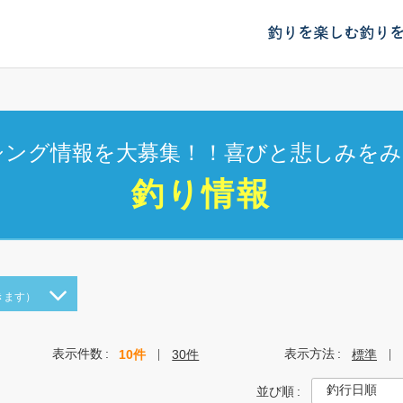
釣りを楽しむ
釣り
シング情報を大募集！！喜びと悲しみをみ
釣り情報
きます）
表示件数
表示方法
10件
30件
標準
並び順