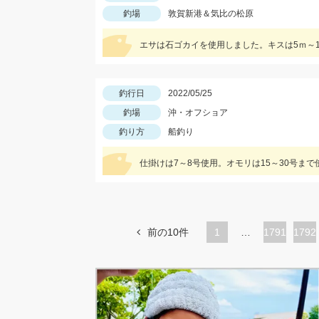
釣場
敦賀新港＆気比の松原
エサは石ゴカイを使用しました。キスは5ｍ～
釣行日
2022/05/25
釣場
沖・オフショア
釣り方
船釣り
仕掛けは7～8号使用。オモリは15～30号ま
前の10件
1
…
ペ
1791
ペ
1792
ー
ー
ジ
ジ