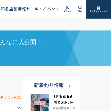
を知る
店舗情報
セール・イベント
ログイン
検索
オンラインショップ
んなに大公開！！
新着釣り情報
8月も敦賀新
テキストのみ
港でお魚沢山
敦賀新港 まるや
♪ イシグロ彦