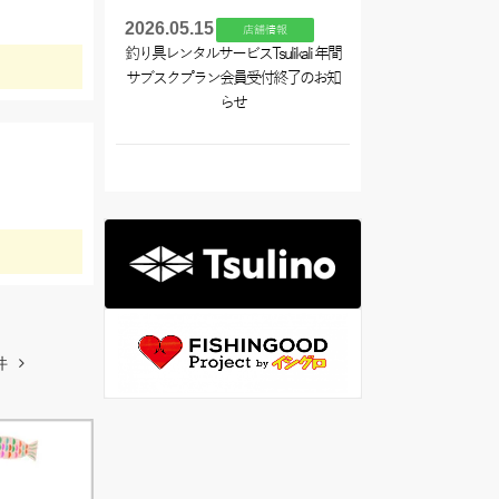
2026.05.15
店舗情報
釣り具レンタルサービスTsulikali 年間
サブスクプラン会員受付終了のお知
らせ
件