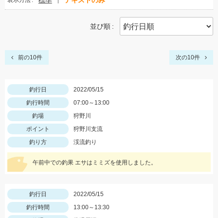
標準
テキストのみ
表示方法
並び順
前の10件
次の10件
釣行日
2022/05/15
釣行時間
07:00～13:00
釣場
狩野川
ポイント
狩野川支流
釣り方
渓流釣り
午前中での釣果 エサはミミズを使用しました。
釣行日
2022/05/15
釣行時間
13:00～13:30