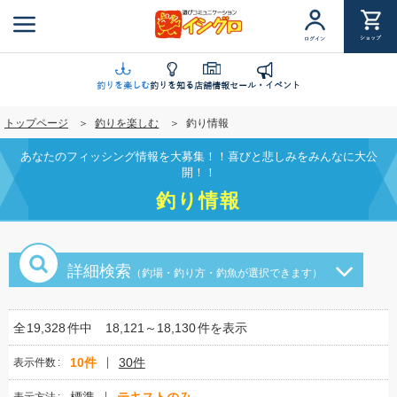
メ
イ
ショップ
ログイン
ン
コ
ン
釣りを楽しむ
釣りを知る
店舗情報
セール・イベント
テ
トップページ
釣りを楽しむ
釣り情報
ン
ツ
あなたのフィッシング情報を大募集！！喜びと悲しみをみんなに大公
に
開！！
移
釣り情報
動
詳細検索
（釣場・釣り方・釣魚が選択できます）
全
19,328
件中
18,121～18,130
件を表示
10件
30件
表示件数