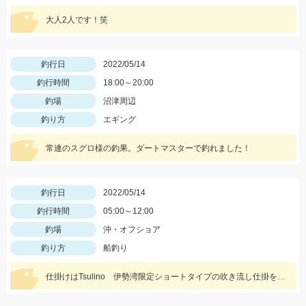
大人2人です！笑
釣行日
2022/05/14
釣行時間
18:00～20:00
釣場
沼津周辺
釣り方
エギング
常連のスグロ様の釣果。ダートマスターで釣れました！
釣行日
2022/05/14
釣行時間
05:00～12:00
釣場
沖・オフショア
釣り方
船釣り
仕掛けはTsulino 伊勢湾限定ショートタイプの吹き流し仕掛を使用。糸絡みも少なくオススメです！