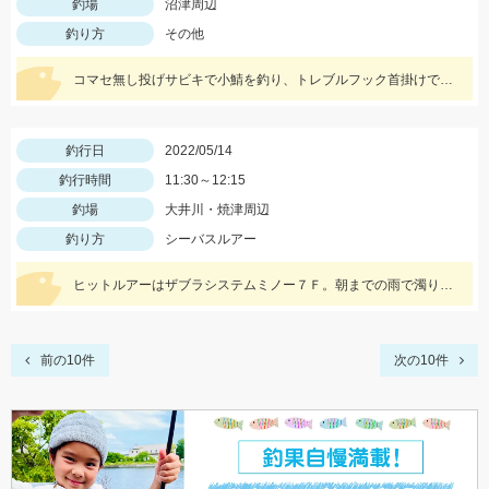
釣場
沼津周辺
釣り方
その他
コマセ無し投げサビキで小鯖を釣り、トレブルフック首掛けで泳がせして10分でシーバスヒット。
釣行日
2022/05/14
釣行時間
11:30～12:15
釣場
大井川・焼津周辺
釣り方
シーバスルアー
ヒットルアーはザブラシステムミノー７Ｆ。朝までの雨で濁りがあったので高活性でした！
前の10件
次の10件