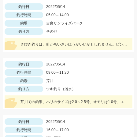
釣行日
2022/05/14
釣行時間
05:00～14:00
釣場
吉良サンライズパーク
釣り方
その他
さびき釣りは、針がちいさいほうがいいかもしれません。ピンクスキンおすすめです。 根魚は、ゴールドイソメがおすすめです。
釣行日
2022/05/14
釣行時間
09:00～11:30
釣場
芹川
釣り方
ウキ釣り（淡水）
芹川での釣果、ハリのサイズは2.0～2.5号、オモリは1.0号、エサは特選小鮎まきえと鮎乱舞を混ぜて使用。
釣行日
2022/05/14
釣行時間
16:00～17:00