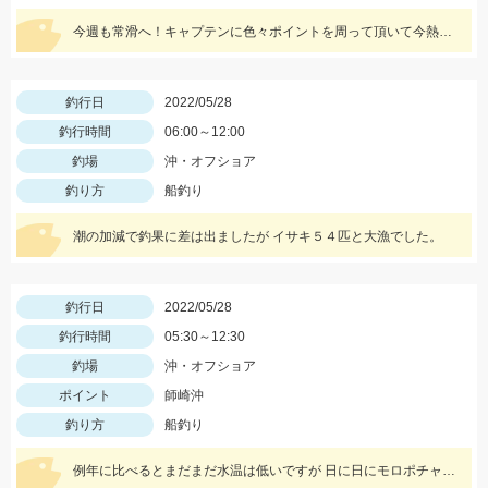
今週も常滑へ！キャプテンに色々ポイントを周って頂いて今熱い３釣種を釣ることができました！！大興奮！！！
釣行日
2022/05/28
釣行時間
06:00～12:00
釣場
沖・オフショア
釣り方
船釣り
潮の加減で釣果に差は出ましたが イサキ５４匹と大漁でした。
釣行日
2022/05/28
釣行時間
05:30～12:30
釣場
沖・オフショア
ポイント
師崎沖
釣り方
船釣り
例年に比べるとまだまだ水温は低いですが 日に日にモロポチャギスの活性 高まってますよッ(^-^)