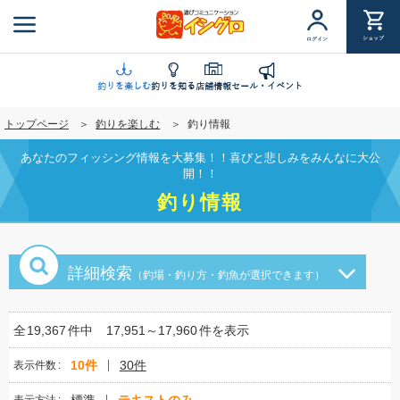
メ
イ
ショップ
ログイン
ン
コ
ン
釣りを楽しむ
釣りを知る
店舗情報
セール・イベント
テ
トップページ
釣りを楽しむ
釣り情報
ン
ツ
あなたのフィッシング情報を大募集！！喜びと悲しみをみんなに大公
に
開！！
移
釣り情報
動
詳細検索
（釣場・釣り方・釣魚が選択できます）
全
19,367
件中
17,951～17,960
件を表示
10件
30件
表示件数