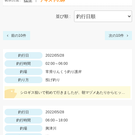
標準
テキストのみ
表示方法
並び順
前の10件
次の10件
釣行日
2022/05/28
釣行時間
02:00～06:00
釣場
常滑りんくう釣り護岸
釣り方
投げ釣り
シロギス狙いで初めて行きましたが、朝マヅメあたりからヒット、色々釣れて楽しかったです。
釣行日
2022/05/28
釣行時間
06:00～18:00
釣場
興津川