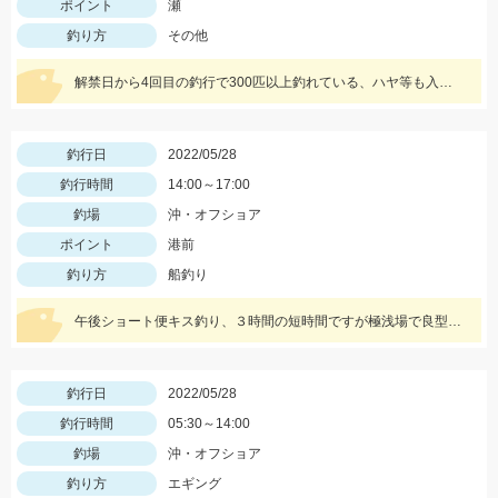
ポイント
瀬
釣り方
その他
解禁日から4回目の釣行で300匹以上釣れている、ハヤ等も入れると千匹、手返し大変
釣行日
2022/05/28
釣行時間
14:00～17:00
釣場
沖・オフショア
ポイント
港前
釣り方
船釣り
午後ショート便キス釣り、３時間の短時間ですが極浅場で良型キス竿頭５０匹と入れ食い状態でした！
釣行日
2022/05/28
釣行時間
05:30～14:00
釣場
沖・オフショア
釣り方
エギング