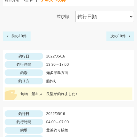
標準
テキストのみ
表示方法
並び順
前の10件
次の10件
釣行日
2022/05/16
釣行時間
13:30～17:00
釣場
知多半島方面
釣り方
船釣り
旬物 船キス 良型が釣れました♪
釣行日
2022/05/16
釣行時間
04:00～07:00
釣場
豊浜釣り桟橋