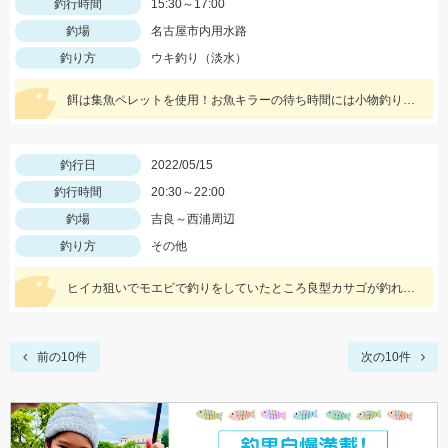
釣行時間
15:30～17:00
釣場
名古屋市内用水路
釣り方
ウキ釣り（淡水）
餌は集魚ペレットを使用！お魚キラーの待ち時間には小物釣りをして楽しみましょう！
釣行日
2022/05/15
釣行時間
20:30～22:00
釣場
吉良～西浦周辺
釣り方
その他
ヒイカ狙いでモエビで釣りをしていたところ良型カサゴが釣れました！
前の10件
次の10件