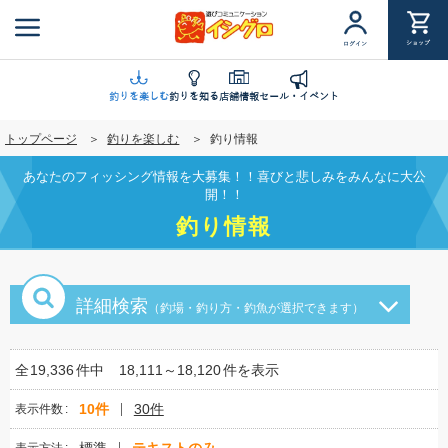
メ
イ
ショップ
ログイン
ン
コ
ン
釣りを楽しむ
釣りを知る
店舗情報
セール・イベント
テ
トップページ
釣りを楽しむ
釣り情報
ン
ツ
あなたのフィッシング情報を大募集！！喜びと悲しみをみんなに大公
に
開！！
移
釣り情報
動
詳細検索
（釣場・釣り方・釣魚が選択できます）
全
19,336
件中
18,111～18,120
件を表示
10件
30件
表示件数