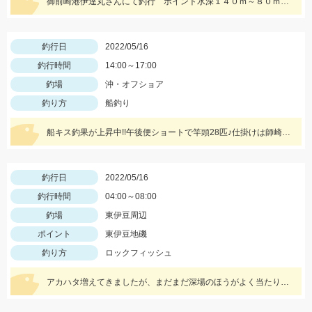
御前崎港伊達丸さんにて釣行 ポイント水深１４０ｍ～８０ｍ 浮き気味のやる気のある真鯛を探す釣り方でした。
釣行日
2022/05/16
釣行時間
14:00～17:00
釣場
沖・オフショア
釣り方
船釣り
船キス釣果が上昇中!!午後便ショートで竿頭28匹♪仕掛けは師崎沖限定船キス仕掛け7号です♪
釣行日
2022/05/16
釣行時間
04:00～08:00
釣場
東伊豆周辺
ポイント
東伊豆地磯
釣り方
ロックフィッシュ
アカハタ増えてきましたが、まだまだ深場のほうがよく当たります。 一誠ジャコバグ3.2インチのテキサスリグでヒット。