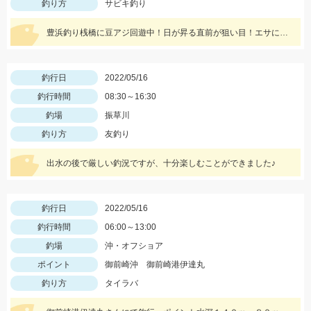
釣り方
サビキ釣り
豊浜釣り桟橋に豆アジ回遊中！日が昇る直前が狙い目！エサには冷凍アミエビ＆王道アジを使用しました！
釣行日
2022/05/16
釣行時間
08:30～16:30
釣場
振草川
釣り方
友釣り
出水の後で厳しい釣況ですが、十分楽しむことができました♪
釣行日
2022/05/16
釣行時間
06:00～13:00
釣場
沖・オフショア
ポイント
御前崎沖 御前崎港伊達丸
釣り方
タイラバ