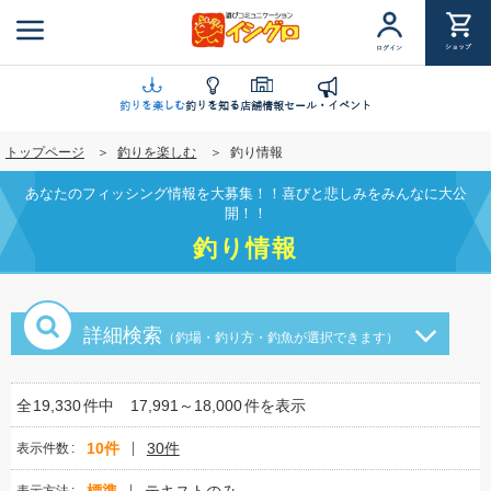
メ
イ
ショップ
ログイン
ン
コ
ン
釣りを楽しむ
釣りを知る
店舗情報
セール・イベント
テ
トップページ
釣りを楽しむ
釣り情報
ン
ツ
あなたのフィッシング情報を大募集！！喜びと悲しみをみんなに大公
に
開！！
移
釣り情報
動
詳細検索
（釣場・釣り方・釣魚が選択できます）
全
19,330
件中
17,991～18,000
件を表示
10件
30件
表示件数