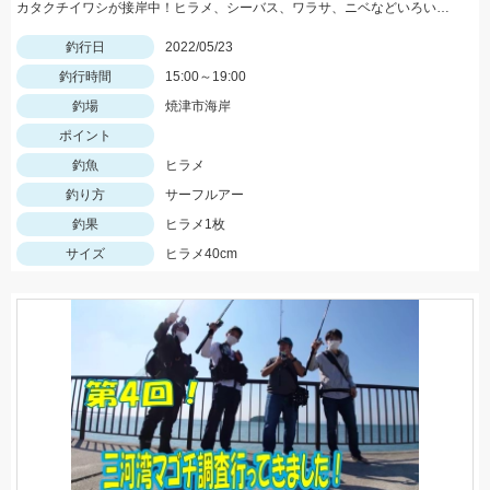
カタクチイワシが接岸中！ヒラメ、シーバス、ワラサ、ニベなどいろいろ釣れてます！
釣行日
2022/05/23
釣行時間
15:00～19:00
釣場
焼津市海岸
ポイント
釣魚
ヒラメ
釣り方
サーフルアー
釣果
ヒラメ1枚
サイズ
ヒラメ40cm