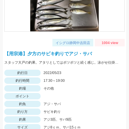
イシグロ静岡中吉田店
1004 view
【用宗港】夕方のサビキ釣りでアジ・サバ
スタッフ大戸の釣果。アタリとしてはポツポツと続く感じ。泳がせ仕掛で青物も狙えるかも。
釣行日
2022/05/23
釣行時間
17:30～19:00
釣場
その他
ポイント
釣魚
アジ・サバ
釣り方
サビキ釣り
釣果
アジ3匹、サバ9匹
サイズ
アジ8ｃｍ、サバ15ｃｍ