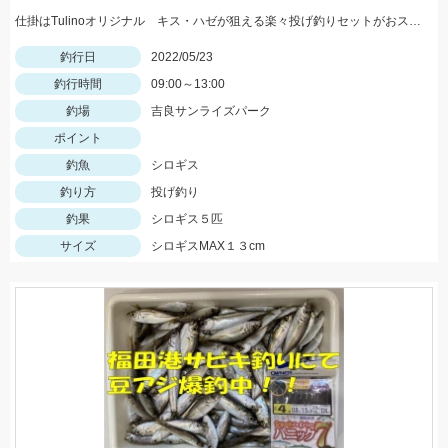
仕掛はTulinoオリジナル キス・ハゼが狙える楽々投げ釣りセットがおススメです！
釣行日
2022/05/23
釣行時間
09:00～13:00
釣場
吉良サンライズパーク
ポイント
釣魚
シロギス
釣り方
投げ釣り
釣果
シロギス５匹
サイズ
シロギスMAX１３cm