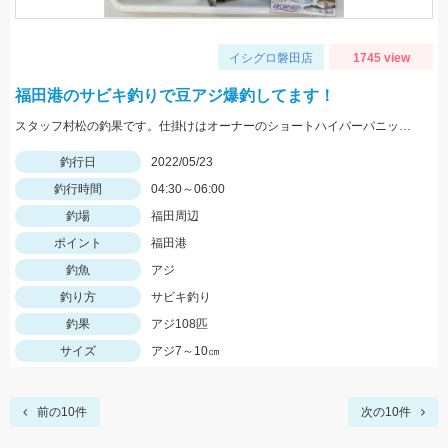
イシグロ磐田店
1745 view
福田港のサビキ釣りで豆アジ爆釣してます！
スタッフ村松の釣果です。仕掛けはオーナーのショートハイパーパニック4号を使用し、にアミエビを付けて釣りました。
釣行日
2022/05/23
釣行時間
04:30～06:00
釣場
福田周辺
ポイント
福田港
釣魚
アジ
釣り方
サビキ釣り
釣果
アジ108匹
サイズ
アジ7～10㎝
前の10件
次の10件