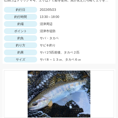
仕掛けはトリック４号、エサはアミ姫を使用。魚が見えたら軽くエサを撒いて、仕掛けをたらせば入れ食いでした。
釣行日
2022/05/23
釣行時間
13:30～18:00
釣場
沼津周辺
ポイント
沼津市堤防
釣魚
サバ・タカベ
釣り方
サビキ釣り
釣果
サバ２5匹前後、タカベ２匹
サイズ
サバ８～１３㎝、タカベ６㎝