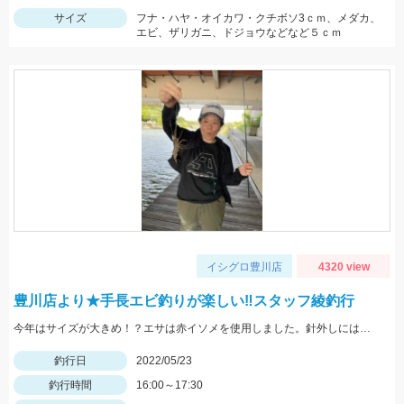
サイズ
フナ・ハヤ・オイカワ・クチボソ3ｃｍ、メダカ、
エビ、ザリガニ、ドジョウなどなど５ｃｍ
イシグロ豊川店
4320 view
豊川店より★手長エビ釣りが楽しい‼スタッフ綾釣行
今年はサイズが大きめ！？エサは赤イソメを使用しました。針外しにはフォーセップがあると鋏まれずにすみますよ！
釣行日
2022/05/23
釣行時間
16:00～17:30