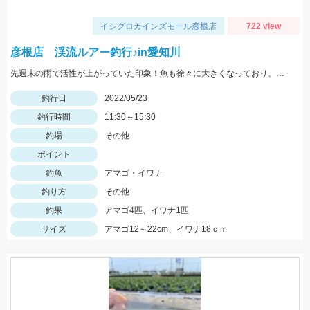
イシグロカインズモール彦根店
722 view
彦根店 渓流ルアー釣行♪in愛知川
先週末の雨で活性が上がっていた印象！魚も徐々に大きくなっており、まだまだ楽しめそうですよ♪
釣行日
2022/05/23
釣行時間
11:30～15:30
釣場
その他
ポイント
釣魚
アマゴ・イワナ
釣り方
その他
釣果
アマゴ4匹、イワナ1匹
サイズ
アマゴ12～22cm、イワナ18ｃｍ