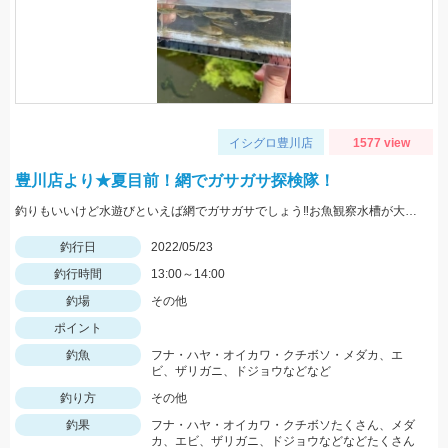
イシグロ豊川店
1577 view
豊川店より★夏目前！網でガサガサ探検隊！
釣りもいいけど水遊びといえば網でガサガサでしょう‼お魚観察水槽が大活躍♪
釣行日
2022/05/23
釣行時間
13:00～14:00
釣場
その他
ポイント
釣魚
フナ・ハヤ・オイカワ・クチボソ・メダカ、エ
ビ、ザリガニ、ドジョウなどなど
釣り方
その他
釣果
フナ・ハヤ・オイカワ・クチボソたくさん、メダ
カ、エビ、ザリガニ、ドジョウなどなどたくさん