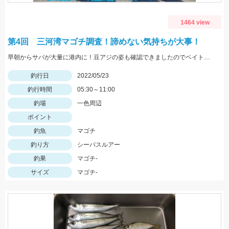
1464 view
第4回 三河湾マゴチ調査！諦めない気持ちが大事！
早朝からサバが大量に港内に！豆アジの姿も確認できましたのでベイトは大量ですね！
釣行日
2022/05/23
釣行時間
05:30～11:00
釣場
一色周辺
ポイント
釣魚
マゴチ
釣り方
シーバスルアー
釣果
マゴチ-
サイズ
マゴチ-