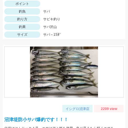
ポイント
釣魚
サバ
釣り方
サビキ釣り
釣果
サバ沢山
サイズ
サバ～15㌢
イシグロ沼津店
2209 view
沼津堤防小サバ爆釣です！！！