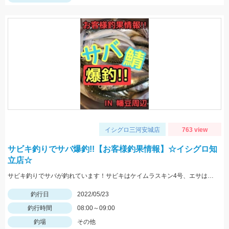
イシグロ三河安城店
763 view
サビキ釣りでサバ爆釣!!【お客様釣果情報】☆イシグロ知
立店☆
サビキ釣りでサバが釣れています！サビキはケイムラスキン4号、エサは冷凍アミエビを使用しました。
釣行日
2022/05/23
釣行時間
08:00～09:00
釣場
その他