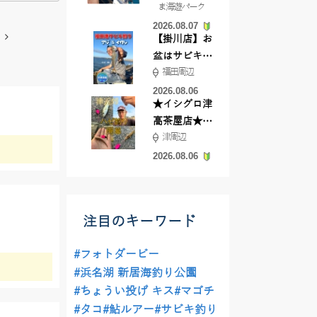
ま海遊パーク
根店
2026.08.07
【掛川店】お
盆はサビキ釣
福田周辺
りいきません
か?
2026.08.06
★イシグロ津
高茶屋店★津
津周辺
近郊ハゼ釣れ
てます！
2026.08.06
注目のキーワード
#フォトダービー
#浜名湖 新居海釣り公園
#ちょうい投げ キス
#マゴチ
#タコ
#鮎ルアー
#サビキ釣り