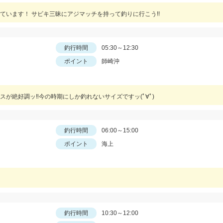
ています！ サビキ三昧にアジマッチを持って釣りに行こう!!
釣行時間
05:30～12:30
ポイント
師崎沖
が絶好調ッ‼︎今の時期にしか釣れないサイズですッ(ﾟ∀ﾟ)
釣行時間
06:00～15:00
ポイント
海上
釣行時間
10:30～12:00