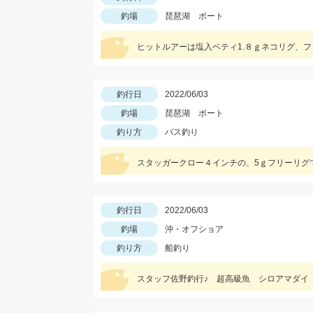
釣場
琵琶湖 ボート
ヒットルアーは塩入ベティ1.８ｇネコリグ、
釣行日
2022/06/03
釣場
琵琶湖 ボート
釣り方
バス釣り
スタッガークロー４インチの、5ｇフリーリグ
釣行日
2022/06/03
釣場
沖・オフショア
釣り方
船釣り
スタッフ佐野釣行♪ 超高級魚 シロアマダイ