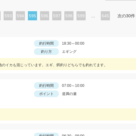
ペ
593
ペ
594
カ
595
ペ
596
ペ
597
ペ
598
ペ
599
…
645
次の30件
ー
ー
レ
ー
ー
ー
ー
ジ
ジ
ン
ジ
ジ
ジ
ジ
ト
釣行時間
18:30～00:00
釣り方
エギング
ペ
ー
他のイカも混じっています。エギ、餌釣りどちらでも釣れてます。
ジ
釣行時間
07:00～10:00
ポイント
道満の瀬