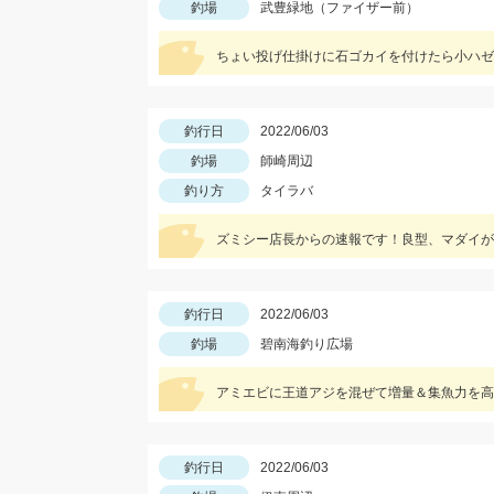
釣場
武豊緑地（ファイザー前）
釣行日
2022/06/03
釣場
師崎周辺
釣り方
タイラバ
ズミシー店長からの速報です！良型、マダイが
釣行日
2022/06/03
釣場
碧南海釣り広場
アミエビに王道アジを混ぜて増量＆集魚力を高
釣行日
2022/06/03