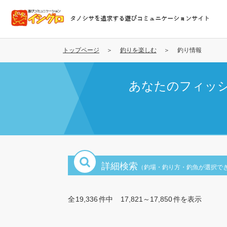
メ
イ
タノシサを追求する遊びコミュニケーションサイト
ン
コ
ン
トップページ
釣りを楽しむ
釣り情報
テ
ン
あなたのフィッ
ツ
に
移
動
詳細検索
（釣場・釣り方・釣魚が選択で
全
19,336
件中
17,821～17,850
件を表示