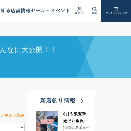
を知る
店舗情報
セール・イベント
ログイン
検索
オンラインショップ
んなに大公開！！
新着釣り情報
8月も敦賀新
テキストのみ
港でお魚沢山
敦賀新港 まるや
♪ イシグロ彦