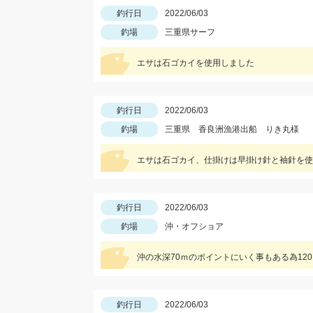
釣行日
2022/06/03
釣場
三重県サーフ
エサは石ゴカイを使用しました
釣行日
2022/06/03
釣場
三重県 香良洲漁港出船 りき丸様
エサは石ゴカイ、仕掛けは早掛け針と袖針を使
釣行日
2022/06/03
釣場
沖・オフショア
沖の水深70ｍのポイントにいく事もある為120
釣行日
2022/06/03