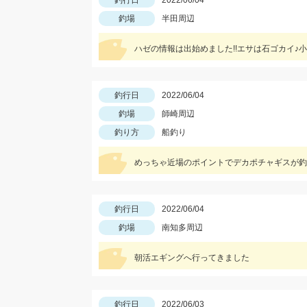
釣行日
2022/06/04
釣場
半田周辺
ハゼの情報は出始めました!!エサは石ゴカイ♪
釣行日
2022/06/04
釣場
師崎周辺
釣り方
船釣り
めっちゃ近場のポイントでデカポチャギスが釣れる
釣行日
2022/06/04
釣場
南知多周辺
朝活エギングへ行ってきました
釣行日
2022/06/03