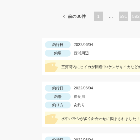
前の30件
1
…
ペ
591
ペ
592
ー
ー
ジ
ジ
釣行日
2022/06/04
釣場
西浦周辺
三河湾内にヒイカが回遊中♪ケンサキイカなど
釣行日
2022/06/04
釣場
長良川
釣り方
友釣り
水中バラシが多く針合わせに悩まされました！