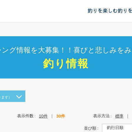
釣りを楽しむ
釣り
シング情報を大募集！！喜びと悲しみをみ
釣り情報
きます）
表示件数
表示方法
10件
30件
標準
並び順