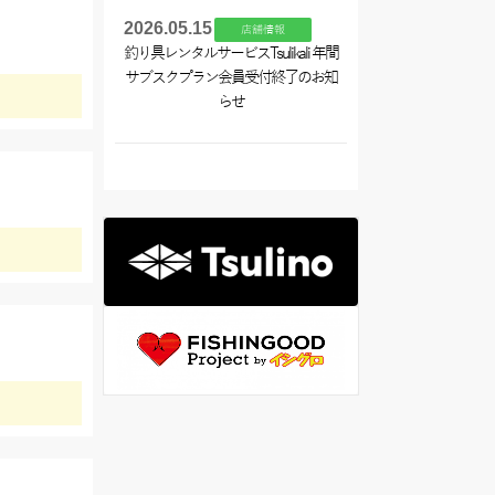
2026.05.15
店舗情報
釣り具レンタルサービスTsulikali 年間
サブスクプラン会員受付終了のお知
らせ