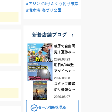
#アジング
#りんくう釣り護岸
#清水港 海づり公園
新着店舗ブログ
親子で自由研
究！夏休みに
釣りデビュー
2026.08.23
明日8/9は激
アツイベント
日！！！～オ
2026.08.08
ーダー偏光グ
スタッフ厳選
ラス受注会～
釣り情報☆彡
連休は何釣り
2026.08.07
に行こう
セール情報を見る
♪【イシグロ