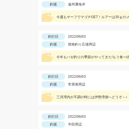
釣場
遠州灘海岸
今週もサーフでマゴチGET！ルアーは30ｇ
釣行日
2022/06/03
釣場
碧南釣り広場周辺
今年もハゼ釣りの季節がやってきた!もう食べ頃
釣行日
2022/06/03
釣場
常滑港周辺
三河湾内が不調の時には伊勢湾側へどうぞ～♪
釣行日
2022/06/03
釣場
半田周辺