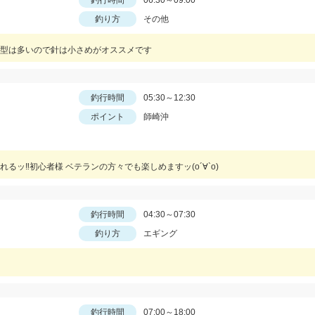
釣行時間
06:30～09:00
釣り方
その他
小型は多いので針は小さめがオススメです
釣行時間
05:30～12:30
ポイント
師崎沖
ッ‼︎初心者様 ベテランの方々でも楽しめますッ(о´∀`о)
釣行時間
04:30～07:30
釣り方
エギング
釣行時間
07:00～18:00