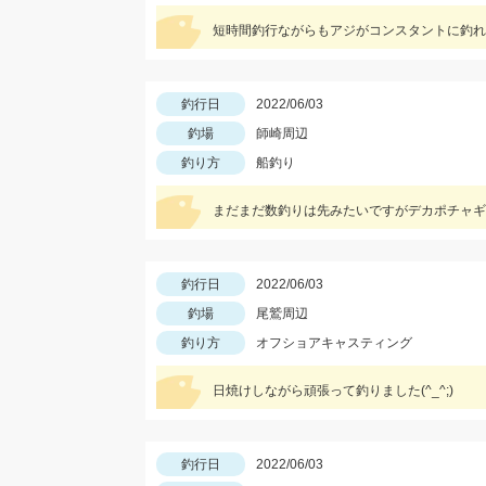
短時間釣行ながらもアジがコンスタントに釣れ
釣行日
2022/06/03
釣場
師崎周辺
釣り方
船釣り
まだまだ数釣りは先みたいですがデカポチャギス
釣行日
2022/06/03
釣場
尾鷲周辺
釣り方
オフショアキャスティング
日焼けしながら頑張って釣りました(^_^;)
釣行日
2022/06/03