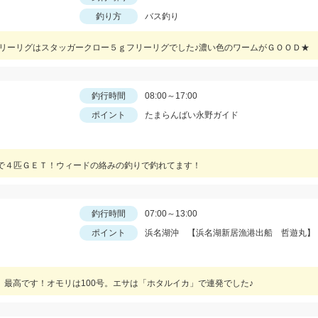
釣り方
バス釣り
フリーリグはスタッガークロー５ｇフリーリグでした♪濃い色のワームがＧＯＯＤ★
釣行時間
08:00～17:00
ポイント
たまらんばい永野ガイド
で４匹ＧＥＴ！ウィードの絡みの釣りで釣れてます！
釣行時間
07:00～13:00
ポイント
浜名湖沖 【浜名湖新居漁港出船 哲遊丸】
 最高です！オモリは100号。エサは「ホタルイカ」で連発でした♪