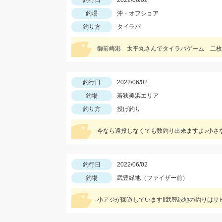
釣行日
2022/06/02
釣場
沖・オフショア
釣り方
タイラバ
御前崎港 太平丸さんでタイラバゲーム 二枚
釣行日
2022/06/02
釣場
若狭美浜エリア
釣り方
投げ釣り
今なら遠投しなくても数釣り出来ますよ♪小さ
釣行日
2022/06/02
釣場
武豊緑地（ファイザー前）
小アジが回遊しています!!武豊緑地の釣りはサ