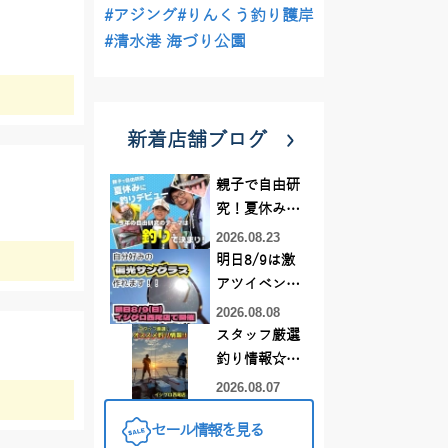
#アジング
#りんくう釣り護岸
#清水港 海づり公園
新着店舗ブログ
親子で自由研
究！夏休みに
釣りデビュー
2026.08.23
明日8/9は激
アツイベント
日！！！～オ
2026.08.08
ーダー偏光グ
スタッフ厳選
ラス受注会～
釣り情報☆彡
連休は何釣り
2026.08.07
に行こう
セール情報を見る
♪【イシグロ