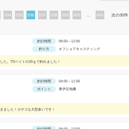
ペ
594
ペ
595
カ
596
ペ
597
ペ
598
ペ
599
ペ
600
…
645
次の30件
ー
ー
レ
ー
ー
ー
ー
ジ
ジ
ン
ジ
ジ
ジ
ジ
ト
釣行時間
06:00～12:00
釣り方
オフショアキャスティング
ペ
ー
した。TGベイトの30ｇで釣れました！
ジ
釣行時間
04:00～11:00
ポイント
東伊豆地磯
きました！カサゴも大型多いです！