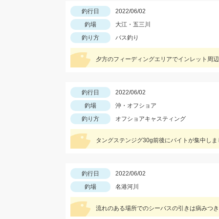
釣行日
2022/06/02
釣場
大江・五三川
釣り方
バス釣り
夕方のフィーディングエリアでインレット周辺
釣行日
2022/06/02
釣場
沖・オフショア
釣り方
オフショアキャスティング
タングステンジグ30g前後にバイトが集中しま
釣行日
2022/06/02
釣場
名港河川
流れのある場所でのシーバスの引きは病みつき