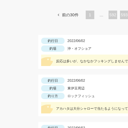
前の30件
1
…
ペ
592
ペ
593
ー
ー
ジ
ジ
釣行日
2022/06/02
釣場
沖・オフショア
反応は多いが、なかなかフッキングしませんで
釣行日
2022/06/02
釣場
東伊豆周辺
釣り方
ロックフィッシュ
アカハタは大分シャローで当たるようになって