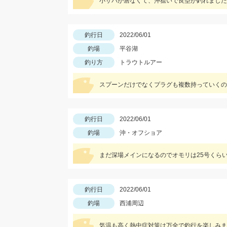
小サバが居なくて、沖狙いで良型が釣れました
釣行日
2022/06/01
釣場
平谷湖
釣り方
トラウトルアー
スプーンだけでなくプラグも複数持っていくの
釣行日
2022/06/01
釣場
沖・オフショア
まだ深場メインになるのでオモリは25号くら
釣行日
2022/06/01
釣場
西浦周辺
気温も高く熱中症対策は万全で釣行を楽しみま