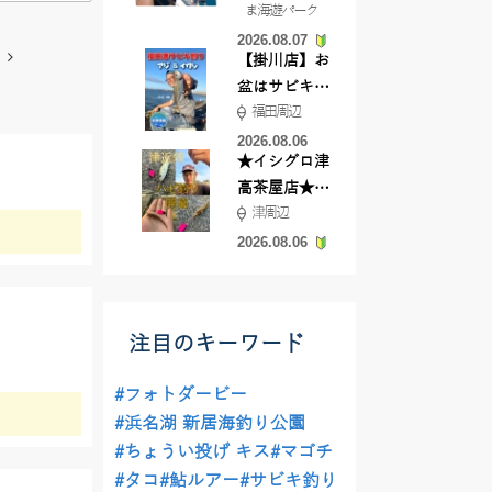
ま海遊パーク
根店
2026.08.07
【掛川店】お
盆はサビキ釣
福田周辺
りいきません
か?
2026.08.06
★イシグロ津
高茶屋店★津
津周辺
近郊ハゼ釣れ
てます！
2026.08.06
注目のキーワード
#フォトダービー
#浜名湖 新居海釣り公園
#ちょうい投げ キス
#マゴチ
#タコ
#鮎ルアー
#サビキ釣り