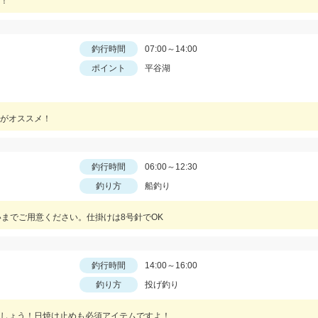
！
釣行時間
07:00～14:00
ポイント
平谷湖
がオススメ！
釣行時間
06:00～12:30
釣り方
船釣り
いまでご用意ください。仕掛けは8号針でOK
釣行時間
14:00～16:00
釣り方
投げ釣り
しょう！日焼け止めも必須アイテムですよ！