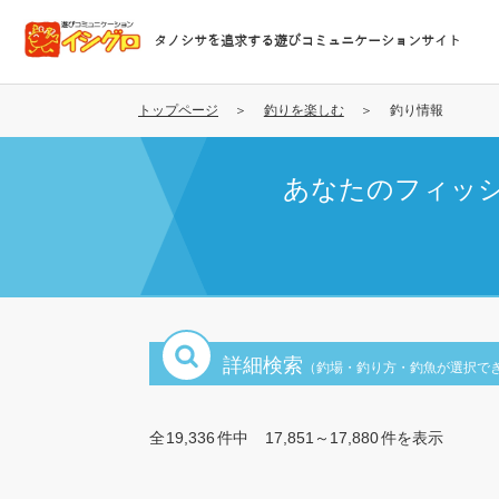
メ
イ
タノシサを追求する遊びコミュニケーションサイト
ン
コ
ン
トップページ
釣りを楽しむ
釣り情報
テ
ン
あなたのフィッ
ツ
に
移
動
詳細検索
（釣場・釣り方・釣魚が選択で
全
19,336
件中
17,851～17,880
件を表示