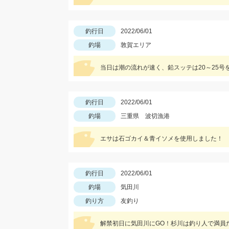
釣行日
2022/06/01
釣場
敦賀エリア
当日は潮の流れが速く、鉛スッテは20～25
釣行日
2022/06/01
釣場
三重県 波切漁港
エサは石ゴカイ＆青イソメを使用しました！
釣行日
2022/06/01
釣場
気田川
釣り方
友釣り
解禁初日に気田川にGO！杉川は釣り人で満員