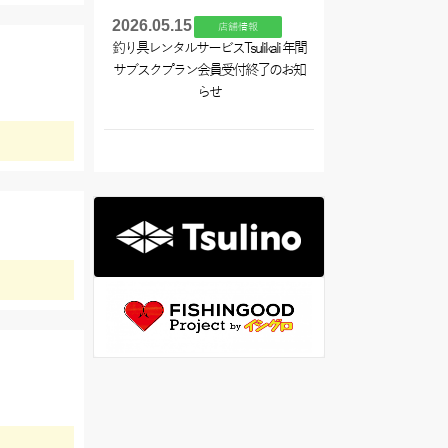
2026.05.15
店舗情報
釣り具レンタルサービスTsulikali 年間
サブスクプラン会員受付終了のお知
らせ