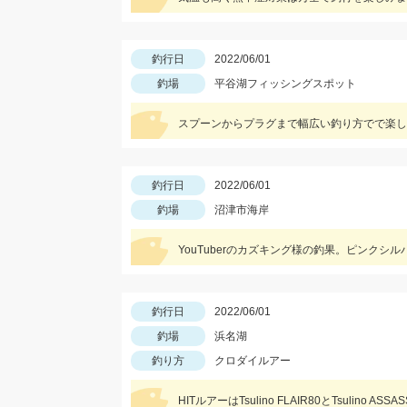
釣行日
2022/06/01
釣場
平谷湖フィッシングスポット
スプーンからプラグまで幅広い釣り方でで楽し
釣行日
2022/06/01
釣場
沼津市海岸
YouTuberのカズキング様の釣果。ピンクシ
釣行日
2022/06/01
釣場
浜名湖
釣り方
クロダイルアー
HITルアーはTsulino FLAIR80とTsulino ASS