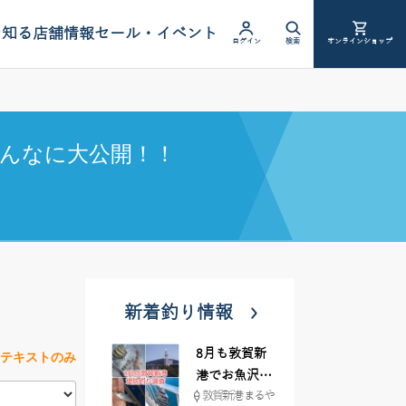
を知る
店舗情報
セール・イベント
ログイン
検索
オンラインショップ
んなに大公開！！
新着釣り情報
8月も敦賀新
テキストのみ
港でお魚沢山
敦賀新港 まるや
♪ イシグロ彦