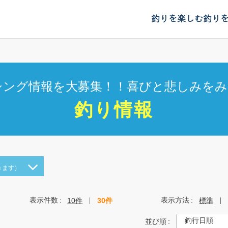
釣りを楽しむ
釣り
シング情報を大募集！！喜びと悲しみをみ
釣り情報
きます）
表示件数
表示方法
10件
30件
標準
並び順