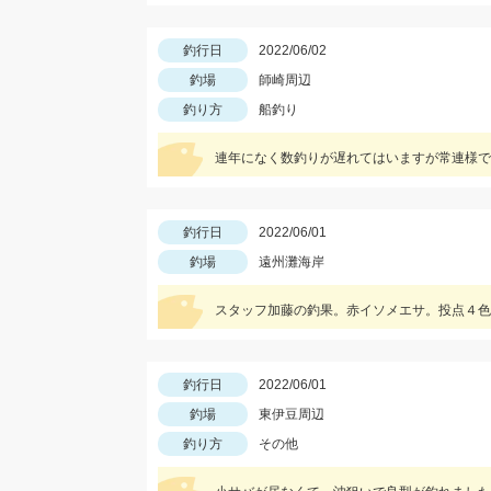
釣行日
2022/06/02
釣場
師崎周辺
釣り方
船釣り
連年になく数釣りが遅れてはいますが常連様でも
釣行日
2022/06/01
釣場
遠州灘海岸
スタッフ加藤の釣果。赤イソメエサ。投点４色
釣行日
2022/06/01
釣場
東伊豆周辺
釣り方
その他