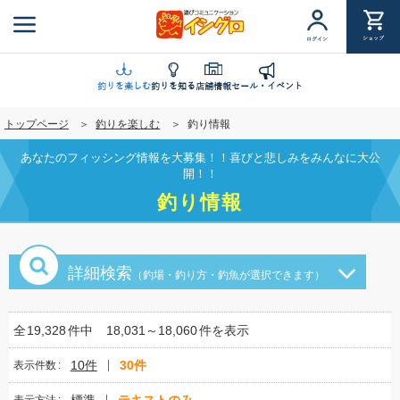
メ
イ
ショップ
ログイン
ン
コ
ン
釣りを楽しむ
釣りを知る
店舗情報
セール・イベント
テ
トップページ
釣りを楽しむ
釣り情報
ン
ツ
あなたのフィッシング情報を大募集！！喜びと悲しみをみんなに大公
に
開！！
移
釣り情報
動
詳細検索
（釣場・釣り方・釣魚が選択できます）
全
19,328
件中
18,031～18,060
件を表示
10件
30件
表示件数