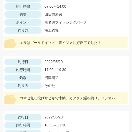
釣行時間
07:00～14:00
釣場
四日市周辺
ポイント
松名瀬フィッシングパーク
釣り方
海上釣堀
エサはゴールドイソメ、青イソメに好反応でした！
釣行日
2022/05/20
釣行時間
17:00～19:30
釣場
沼津周辺
釣り方
その他
コマセ無し投げサビキで小鯖。カタクチ鰯を釣り、ロデオバーブレスS針で泳がせしてオオモンハタ２匹ゲット。
釣行日
2022/05/20
釣行時間
10:30～11:30