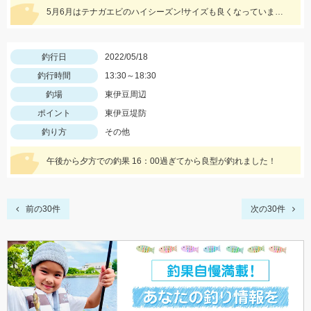
5月6月はテナガエビのハイシーズン!サイズも良くなっています!エサは石ゴカイで、小さく切ると針掛かりアップします!
釣行日
2022/05/18
釣行時間
13:30～18:30
釣場
東伊豆周辺
ポイント
東伊豆堤防
釣り方
その他
午後から夕方での釣果 16：00過ぎてから良型が釣れました！
前の30件
次の30件