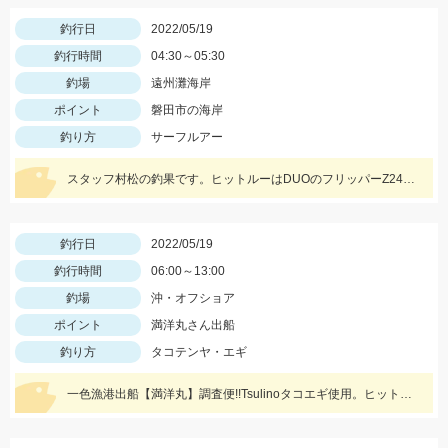
釣行日
2022/05/19
釣行時間
04:30～05:30
釣場
遠州灘海岸
ポイント
磐田市の海岸
釣り方
サーフルアー
スタッフ村松の釣果です。ヒットルーはDUOのフリッパーZ24gヒラメキャンディ！
釣行日
2022/05/19
釣行時間
06:00～13:00
釣場
沖・オフショア
ポイント
満洋丸さん出船
釣り方
タコテンヤ・エギ
一色漁港出船【満洋丸】調査便!!Tsulinoタコエギ使用。ヒットカラーはホワイト・レッド