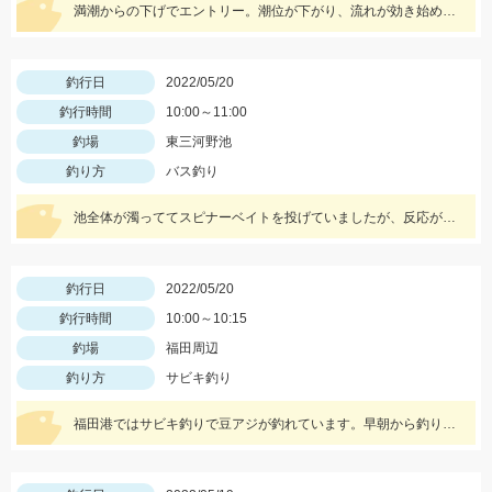
満潮からの下げでエントリー。潮位が下がり、流れが効き始めるとボイル多数。小型ルアーでスローで巻くと効果的でした。
釣行日
2022/05/20
釣行時間
10:00～11:00
釣場
東三河野池
釣り方
バス釣り
池全体が濁っててスピナーベイトを投げていましたが、反応がなくジャッカルRVバグ1.5を投げると一投目でヒット！
釣行日
2022/05/20
釣行時間
10:00～10:15
釣場
福田周辺
釣り方
サビキ釣り
福田港ではサビキ釣りで豆アジが釣れています。早朝から釣りをしている方で２００匹以上釣っている方もいらっしゃいました。