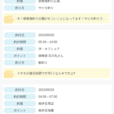
釣場
碧南海釣り広場
釣り方
サビキ釣り
今！碧南海釣り公園がすごいことになってます！サビキ釣りでアジ・サバ・イワシ！ちょい投げでは20ｃｍ越えのシロギス・ハゼ・ゼンメが爆釣中！！
釣行日
2022/05/20
釣行時間
05:30～14:00
釣場
沖・オフショア
ポイント
師崎港 石川丸さん
釣り方
船釣り
イサキが連日好調です!!行くなら今ですよ!!
釣行日
2022/05/20
釣行時間
04:30～07:00
釣場
南伊豆周辺
ポイント
南伊豆地磯