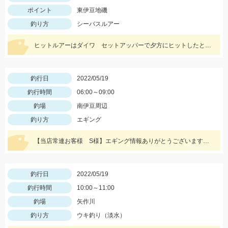
ポイント
東伊豆地磯
釣り方
シーバスルアー
ヒットルアーはダイワ セットアッパーで夕方にヒットしたとのことです。83ｃｍ5ｋｇのナイスサイズでした！情報提供ありがとうございます！
釣行日
2022/05/19
釣行時間
06:00～09:00
釣場
南伊豆周辺
釣り方
エギング
【当店常連お客様 S様】エギング情報ありがとうございます。 朝マヅメの時間帯３杯立て続けに、1.8㌔・800ｇ・900ｇが釣れました！ 1.8㌔のヒットエギは【エギ王Ｋ3.5号 黒潮ＳＰ マッスルファイト】
釣行日
2022/05/19
釣行時間
10:00～11:00
釣場
矢作川
釣り方
ウキ釣り（淡水）