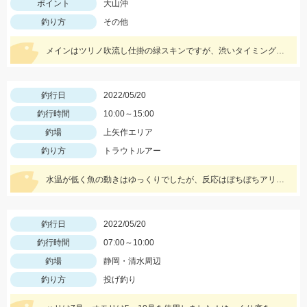
ポイント
大山沖
釣り方
その他
メインはツリノ吹流し仕掛の緑スキンですが、渋いタイミングはケイムラやカラー針も良く釣れました!!
釣行日
2022/05/20
釣行時間
10:00～15:00
釣場
上矢作エリア
釣り方
トラウトルアー
水温が低く魚の動きはゆっくりでしたが、反応はぼちぼちアリ！Ｄコンタクト50、Ｄコンセプト48ＭＤにネイティブイワナが好反応♪
釣行日
2022/05/20
釣行時間
07:00～10:00
釣場
静岡・清水周辺
釣り方
投げ釣り