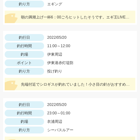
釣り方
エギング
朝の満潮上げ一杯6：00ごろヒットしたそうです。エギ王LIVEシャロー3.5号ムラムラチェリーを使用。情報提供ありがとうございます！
釣行日
2022/05/20
釣行時間
11:00～12:00
釣場
伊東周辺
ポイント
伊東港赤灯堤防
釣り方
投げ釣り
先端付近でシロギスが釣れていました！小さ目の針がおすすめです。
釣行日
2022/05/20
釣行時間
23:00～01:00
釣場
衣浦周辺
釣り方
シーバスルアー