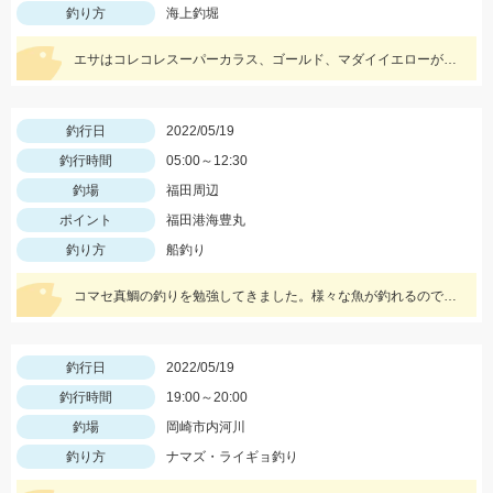
釣り方
海上釣堀
エサはコレコレスーパーカラス、ゴールド、マダイイエローが好釣果を叩き出しました！タックルはプロミネント海上釣堀両軸ＳＰの感度が最高です！
釣行日
2022/05/19
釣行時間
05:00～12:30
釣場
福田周辺
ポイント
福田港海豊丸
釣り方
船釣り
コマセ真鯛の釣りを勉強してきました。様々な魚が釣れるので水面に上がってくるまでドキドキです!!
釣行日
2022/05/19
釣行時間
19:00～20:00
釣場
岡崎市内河川
釣り方
ナマズ・ライギョ釣り