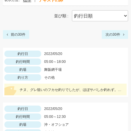
標準
テキストのみ
表示方法
並び順
前の30件
次の30件
釣行日
2022/05/20
釣行時間
05:00～18:00
釣場
舞阪網干場
釣り方
その他
チヌ、グレ狙いのフカセ釣りでしたが、ほぼサバしか釣れず。途中潮が緩むまでルアーに変更したらヒラメ（ソゲ）HIT。
釣行日
2022/05/20
釣行時間
05:00～12:30
釣場
沖・オフショア