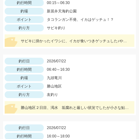
釣行時間
00:15～06:30
釣場
新居弁天海釣公園
ポイント
タコランガン不発、イカはゲッチュ！？
釣り方
サビキ釣り
サビキに掛かったイワシに、イカが食いつきゲッチュした♪やっぱ浜名湖ドリーム♡
釣行日
2026/07/22
釣行時間
06:40～16:30
釣場
九頭竜川
ポイント
勝山地区
釣り方
友釣り
勝山地区２日目、渇水 垢腐れと厳しい状況でしたが小さな鮎を拾って行ったら良型が混じりました♪
釣行日
2026/07/22
釣行時間
16:00～18:00