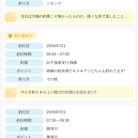
釣り方
ジギング
当日は大物の釣果こそ無かったものの、様々な魚で楽しむことが出来ました!!
初心者向け
釣行日
2026/07/21
釣行時間
05:00～07:00
釣場
白子漁港 釣り桟橋
ポイント
桟橋の砂浜側でキス＆アジどちらも釣れてます!
釣り方
その他
サビキ釣り＆ちょい投げの仕掛けを忘れずに!!
釣行日
2026/07/21
釣行時間
07:30～09:30
釣場
興津川
ポイント
興津川