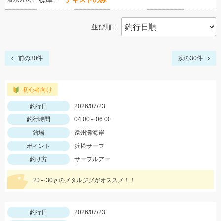
標準
テキストのみ
表示方法
並び順
前の30件
次の30件
初心者向け
釣行日
2026/07/23
釣行時間
04:00～06:00
釣場
遠州灘海岸
ポイント
浜松サーフ
釣り方
サーフルアー
20～30ｇのメタルジグがオススメ！！
釣行日
2026/07/23