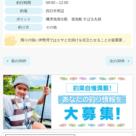
釣行時間
09:00～12:00
釣場
四日市周辺
ポイント
磯津漁港出船 遊漁船 すばる丸様
釣り方
その他
濁りの強い伊勢湾ではエサと仕掛けを目立たせることが超重要です。エサは目立つオレンジ「ゴールドイソメを」を。天秤に付けるオモリにはキラキラ光るTsulino「カスタムカラーシンカー」がベストです。
前の30件
次の30件