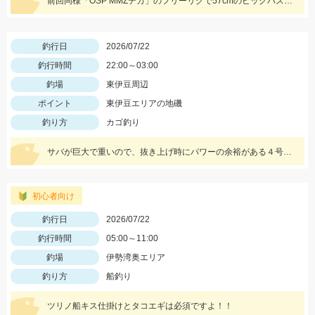
前回同様「OSP MMZデカ」のフリーリグで57cmのビッグバスをキャッチ！熱射病に注意して楽しみましょう！
釣行日
2026/07/22
釣行時間
22:00～03:00
釣場
東伊豆周辺
ポイント
東伊豆エリアの地磯
釣り方
カゴ釣り
サバが巨大で重いので、抜き上げ時にパワーの余裕がある４号以上の竿がおすすめです。遠投有利なので飛距離の出るタックルで。
初心者向け
釣行日
2026/07/22
釣行時間
05:00～11:00
釣場
伊勢湾奥エリア
釣り方
船釣り
ツリノ船キス仕掛けとタコエギは必須ですよ！！