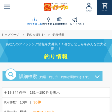
メ
イ
ショップ
ログイン
ン
コ
ン
釣りを楽しむ
釣りを知る
店舗情報
セール・イベント
テ
トップページ
釣りを楽しむ
釣り情報
ン
ツ
あなたのフィッシング情報を大募集！！喜びと悲しみをみんなに大公
に
開！！
移
釣り情報
動
詳細検索
（釣場・釣り方・釣魚が選択できます）
全
19,344
件中
151～180
件を表示
10件
30件
表示件数