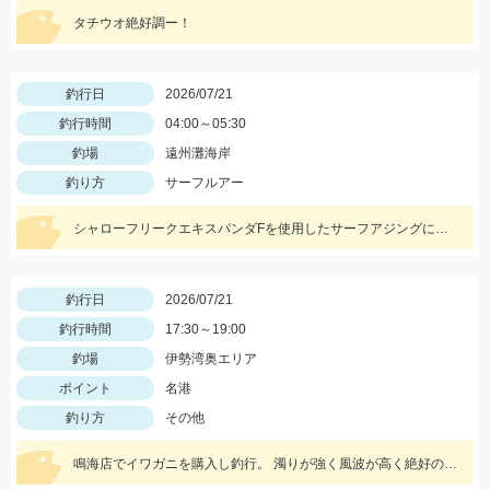
タチウオ絶好調ー！
釣行日
2026/07/21
釣行時間
04:00～05:30
釣場
遠州灘海岸
釣り方
サーフルアー
シャローフリークエキスパンダFを使用したサーフアジングにて。ワームはケイテックのイージーシェイカー2.5インチを使用しました。
釣行日
2026/07/21
釣行時間
17:30～19:00
釣場
伊勢湾奥エリア
ポイント
名港
釣り方
その他
鳴海店でイワガニを購入し釣行。 濁りが強く風波が高く絶好の条件でした。 黒鯛工房50センチタモ枠を遥かに超える推定57センチ。 他3枚追加