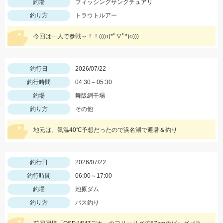
釣場
フィッシングサンクチュアリ
釣り方
トラウトルアー
今回は一人で参戦～！！(((o(*ﾟ▽ﾟ*)o)))
釣行日
2026/07/22
釣行時間
04:30～05:30
釣場
舞阪網干場
釣り方
その他
地元は、気温40℃予想だったので浜名湖で避暑＆釣り
釣行日
2026/07/22
釣行時間
06:00～17:00
釣場
池原ダム
釣り方
バス釣り