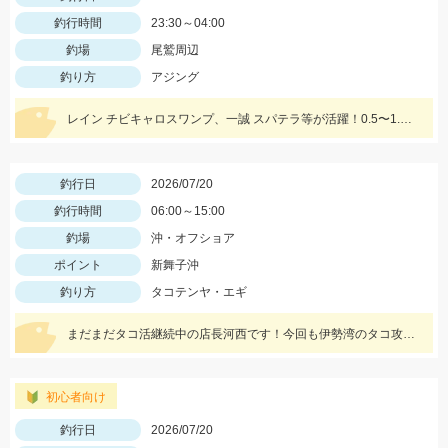
釣行時間
23:30～04:00
釣場
尾鷲周辺
釣り方
アジング
レイン チビキャロスワンプ、一誠 スパテラ等が活躍！0.5〜1.0gのジグヘッドをメインに使用しました！
釣行日
2026/07/20
釣行時間
06:00～15:00
釣場
沖・オフショア
ポイント
新舞子沖
釣り方
タコテンヤ・エギ
まだまだタコ活継続中の店長河西です！今回も伊勢湾のタコ攻略！サイズが大きくなってきたので釣り応え抜群！！
初心者向け
釣行日
2026/07/20