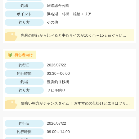
釣場
雄踏総合公園
ポイント
浜名湖 村櫛 雄踏エリア
釣り方
その他
先月の釣行から比べると中心サイズが10ｃｍ～15ｃｍぐらいとなってきています カラーローテーションが釣果を伸ばすコツです
初心者向け
釣行日
2026/07/22
釣行時間
03:30～06:00
釣場
豊浜釣り桟橋
釣り方
サビキ釣り
薄暗い朝方がチャンスタイム！ おすすめの仕掛けとエサはツリノ 豆アジマッチ1号と厳選素材の生アミエビです!!
釣行日
2026/07/22
釣行時間
09:00～14:00