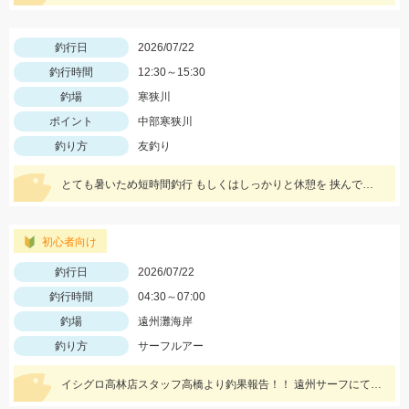
釣行日
2026/07/22
釣行時間
12:30～15:30
釣場
寒狭川
ポイント
中部寒狭川
釣り方
友釣り
とても暑いため短時間釣行 もしくはしっかりと休憩を 挟んで釣りを行うように しましょう！
初心者向け
釣行日
2026/07/22
釣行時間
04:30～07:00
釣場
遠州灘海岸
釣り方
サーフルアー
イシグロ高林店スタッフ高橋より釣果報告！！ 遠州サーフにてアブコ＆シオなど小型青物回遊中！！