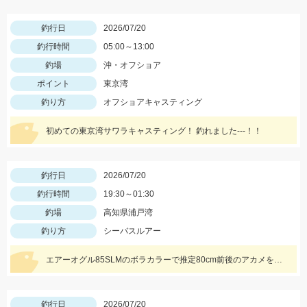
釣行日
2026/07/20
釣行時間
05:00～13:00
釣場
沖・オフショア
ポイント
東京湾
釣り方
オフショアキャスティング
初めての東京湾サワラキャスティング！ 釣れました---！！
釣行日
2026/07/20
釣行時間
19:30～01:30
釣場
高知県浦戸湾
釣り方
シーバスルアー
エアーオグル85SLMのボラカラーで推定80cm前後のアカメをかけるも豪快なエラ洗いでフックオフ…また来年挑戦したと思います♪
釣行日
2026/07/20