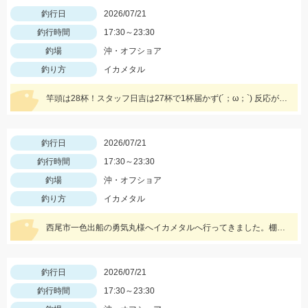
釣行日
2026/07/21
釣行時間
17:30～23:30
釣場
沖・オフショア
釣り方
イカメタル
竿頭は28杯！スタッフ日吉は27杯で1杯届かず(´；ω；`) 反応が良かったスッテ、ドロッパーは、ジャッカルゲキダキスッテメタル15号クロオレゼブラ、ゲキダキスッテ50パープルグリーン、ツリノスクイッドメタリカ1.8号キャンパスでした！
釣行日
2026/07/21
釣行時間
17:30～23:30
釣場
沖・オフショア
釣り方
イカメタル
西尾市一色出船の勇気丸様へイカメタルへ行ってきました。棚は30ｍ～20ｍメタルスッテは15号～20号がオススメ。
釣行日
2026/07/21
釣行時間
17:30～23:30