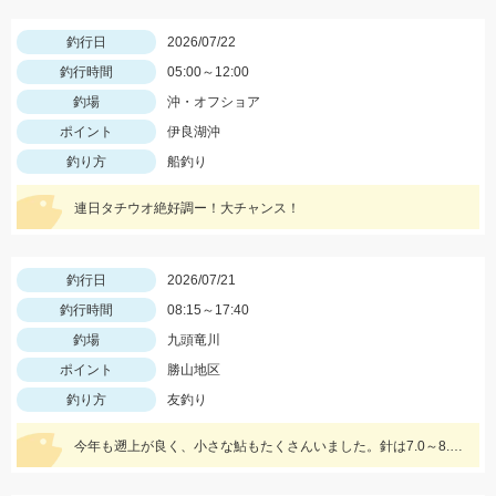
釣行日
2026/07/22
釣行時間
05:00～12:00
釣場
沖・オフショア
ポイント
伊良湖沖
釣り方
船釣り
連日タチウオ絶好調ー！大チャンス！
釣行日
2026/07/21
釣行時間
08:15～17:40
釣場
九頭竜川
ポイント
勝山地区
釣り方
友釣り
今年も遡上が良く、小さな鮎もたくさんいました。針は7.0～8.0を用意しておいた方がいいと思います。油断をすると23㎝クラスが掛かります チャラ瀬なども見逃さずにオトリを通してみましょう♪