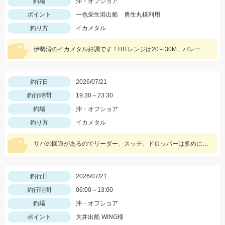
釣場
沖・オフショア
ポイント
一色栄生港出船 勇生丸様利用
釣り方
イカメタル
伊勢湾のイカメタル好調です！HITレンジは20～30M、バレーヒルミニリンやボーズレスTG服部などが良かったです！
釣行日
2026/07/21
釣行時間
19:30～23:30
釣場
沖・オフショア
釣り方
イカメタル
サバの回遊があるのでリーダー、スッテ、ドロッパーは多めに持って行きましょう♪
釣行日
2026/07/21
釣行時間
06:00～13:00
釣場
沖・オフショア
ポイント
大井出船 WING様