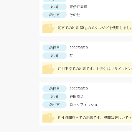
釣場
東伊豆周辺
釣り方
その他
朝方での釣果 30ｇのメタルジグを使用しまし
釣行日
2022/05/29
釣場
芹川
芹川下流での釣果です。仕掛けはササメ：ピカ
釣行日
2022/05/29
釣場
戸田周辺
釣り方
ロックフィッシュ
約４時間粘っての釣果です。昼間は厳しいでぅ