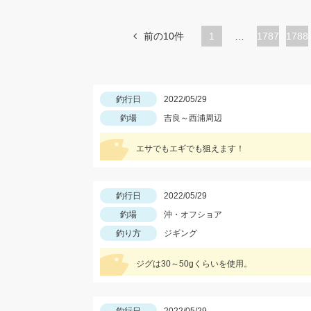
前の10件
1
…
ペ
1787
ペ
1788
ー
ー
ジ
ジ
釣行日
2022/05/29
釣場
吉良～西浦周辺
エサでもエギでも狙えます！
釣行日
2022/05/29
釣場
沖・オフショア
釣り方
ジギング
ジグは30～50gくらいを使用。