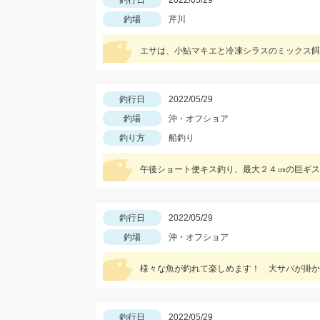
釣行日
2022/05/29
釣場
芹川
エサは、小鮎マキエと冷凍シラスのミックス餌
釣行日
2022/05/29
釣場
沖・オフショア
釣り方
船釣り
午後ショート便キス釣り、最大２４㎝の巨ギス
釣行日
2022/05/29
釣場
沖・オフショア
様々な魚が釣れて楽しめます！ 大サバが掛か
釣行日
2022/05/29