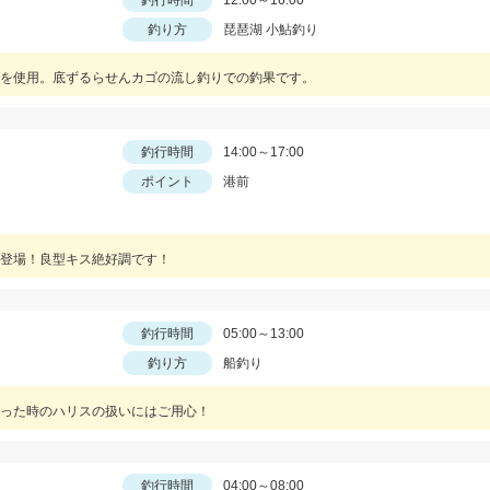
釣行時間
12:00～16:00
釣り方
琵琶湖 小鮎釣り
を使用。底ずるらせんカゴの流し釣りでの釣果です。
釣行時間
14:00～17:00
ポイント
港前
登場！良型キス絶好調です！
釣行時間
05:00～13:00
釣り方
船釣り
った時のハリスの扱いにはご用心！
釣行時間
04:00～08:00