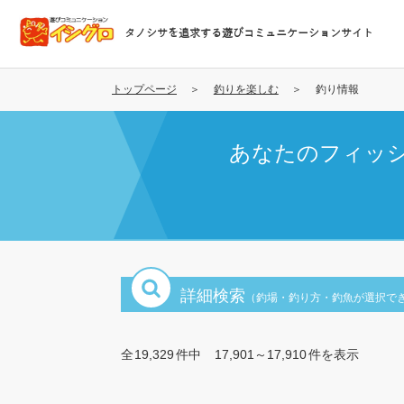
メ
イ
タノシサを追求する遊びコミュニケーションサイト
ン
コ
ン
トップページ
釣りを楽しむ
釣り情報
テ
ン
あなたのフィッ
ツ
に
移
動
詳細検索
（釣場・釣り方・釣魚が選択で
全
19,329
件中
17,901～17,910
件を表示