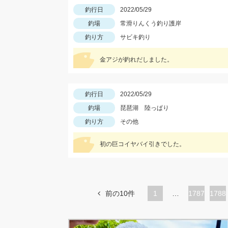
釣行日
2022/05/29
釣場
常滑りんくう釣り護岸
釣り方
サビキ釣り
金アジが釣れだしました。
釣行日
2022/05/29
釣場
琵琶湖 陸っぱり
釣り方
その他
初の巨コイヤバイ引きでした。
前の10件
1
…
ペ
1787
ペ
1788
ー
ー
ジ
ジ