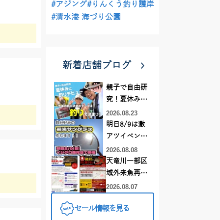
#アジング
#りんくう釣り護岸
#清水港 海づり公園
新着店舗ブログ
親子で自由研
究！夏休みに
釣りデビュー
2026.08.23
明日8/9は激
アツイベント
日！！！～オ
2026.08.08
ーダー偏光グ
天竜川一部区
ラス受注会～
域外来魚再放
流禁止となり
2026.08.07
ました
セール情報を見る