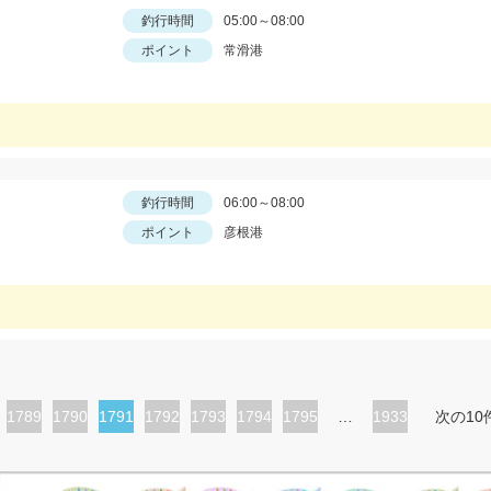
釣行時間
05:00～08:00
ポイント
常滑港
釣行時間
06:00～08:00
ポイント
彦根港
ペ
1789
ペ
1790
カ
1791
ペ
1792
ペ
1793
ペ
1794
ペ
1795
…
1933
次の10
ー
ー
レ
ー
ー
ー
ー
ジ
ジ
ン
ジ
ジ
ジ
ジ