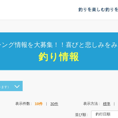
釣りを楽しむ
釣り
シング情報を大募集！！喜びと悲しみをみ
釣り情報
きます）
表示件数
表示方法
10件
30件
標準
並び順