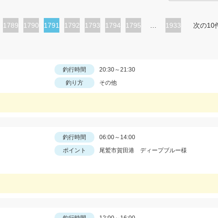
ペ
1789
ペ
1790
カ
1791
ペ
1792
ペ
1793
ペ
1794
ペ
1795
…
1933
次の10
ー
ー
レ
ー
ー
ー
ー
ジ
ジ
ン
ジ
ジ
ジ
ジ
ト
釣行時間
20:30～21:30
釣り方
その他
ペ
ー
ジ
釣行時間
06:00～14:00
ポイント
尾鷲市賀田港 ディープブルー様