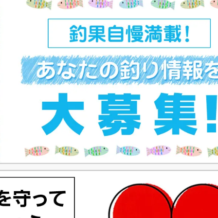
ト
ペ
ー
ジ