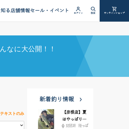
を知る
店舗情報
セール・イベント
ログイン
検索
オンラインショップ
んなに大公開！！
新着釣り情報
【彦根店】夏
テキストのみ
はやっぱりカ
琵琶湖 陸っぱ
バー撃ち