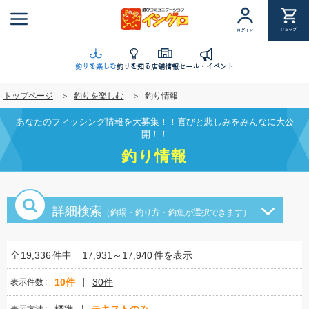
メ
イ
ショップ
ログイン
ン
コ
ン
釣りを楽しむ
釣りを知る
店舗情報
セール・イベント
テ
トップページ
釣りを楽しむ
釣り情報
ン
ツ
あなたのフィッシング情報を大募集！！喜びと悲しみをみんなに大公
に
開！！
移
釣り情報
動
詳細検索
（釣場・釣り方・釣魚が選択できます）
全
19,336
件中
17,931～17,940
件を表示
10件
30件
表示件数