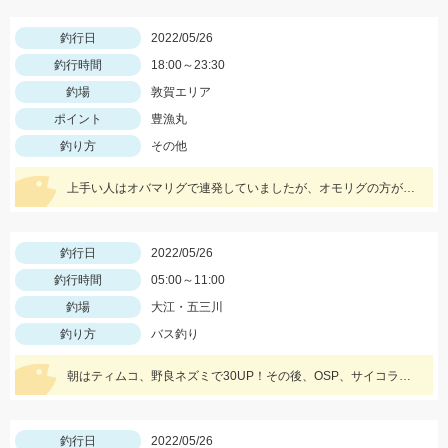
釣行日
2022/05/26
釣行時間
18:00～23:30
釣場
敦賀エリア
ポイント
豊漁丸
釣り方
その他
上手い人はオバマリグで連発していましたが、オモリグの方が簡単に数を伸ばすことが出来ました!! オモリグ×スイスイドロッパーが大当たり!!
釣行日
2022/05/26
釣行時間
05:00～11:00
釣場
大江・五三川
釣り方
バス釣り
朝はティムコ、野良ネズミで30UP！その後、OSP、サイコラバーをサイトで使い、40UPをGETしました！
釣行日
2022/05/26