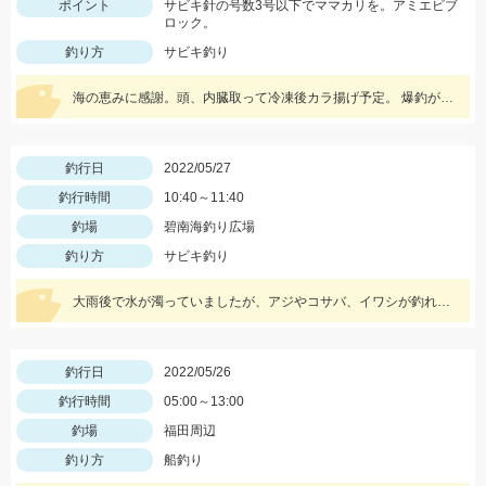
ポイント
サビキ針の号数3号以下でママカリを。アミエビブ
ロック。
釣り方
サビキ釣り
海の恵みに感謝。頭、内臓取って冷凍後カラ揚げ予定。 爆釣がいつまで続くか見守りたい。
釣行日
2022/05/27
釣行時間
10:40～11:40
釣場
碧南海釣り広場
釣り方
サビキ釣り
大雨後で水が濁っていましたが、アジやコサバ、イワシが釣れていました♪
釣行日
2022/05/26
釣行時間
05:00～13:00
釣場
福田周辺
釣り方
船釣り