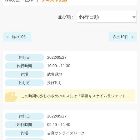
標準
テキストのみ
表示方法
並び順
前の10件
次の10件
釣行日
2022/05/27
釣行時間
10:00～11:30
釣場
武豊緑地
釣り方
投げ釣り
この時期の少し小さめのキスには「早掛キスケイムラジェット」がオススメ！ 武豊緑地でも小型ですがキスが釣れ始めました！皆さんも是非、チャレンジしてみてください！！
釣行日
2022/05/27
釣行時間
09:40～11:40
釣場
吉良サンライズパーク