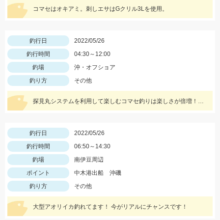
コマセはオキアミ。刺しエサはGクリル3Lを使用。
釣行日
2022/05/26
釣行時間
04:30～12:00
釣場
沖・オフショア
釣り方
その他
探見丸システムを利用して楽しむコマセ釣りは楽しさが倍増！！釣果アップの秘訣も！！
釣行日
2022/05/26
釣行時間
06:50～14:30
釣場
南伊豆周辺
ポイント
中木港出船 沖磯
釣り方
その他
大型アオリイカ釣れてます！ 今がリアルにチャンスです！