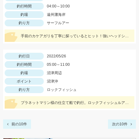
釣行時間
04:00～10:00
釣場
遠州灘海岸
釣り方
サーフルアー
手前のカケアガリを丁寧に探っているとヒット！強いヘッドシェイクがたまりません！
釣行日
2022/05/26
釣行時間
05:00～11:00
釣場
沼津周辺
ポイント
沼津沖
釣り方
ロックフィッシュ
プラネットマリン様の仕立て船で釣行。ロックフィッシュルアー以外にもテンヤやジグ、キャスティングなどその場に応じて色々な釣りが出来ました。
前の10件
次の10件