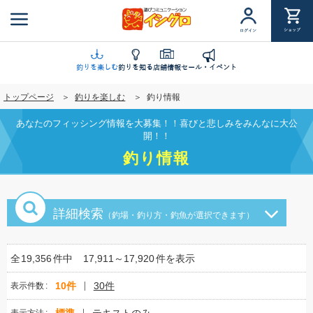
メ
イ
ショップ
ログイン
ン
コ
ン
釣りを楽しむ
釣りを知る
店舗情報
セール・イベント
テ
トップページ
釣りを楽しむ
釣り情報
ン
ツ
あなたのフィッシング情報を大募集！！喜びと悲しみをみんなに大公
に
開！！
移
釣り情報
動
詳細検索
（釣場・釣り方・釣魚が選択できます）
全
19,356
件中
17,911～17,920
件を表示
10件
30件
表示件数