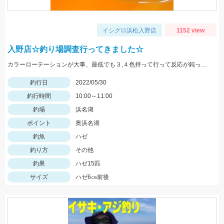
イシグロ浜松入野店
1152 view
入野店☆釣り場調査行ってきました☆
カラーローテーションが大事、最低でも３,４色持って行って反応が鈍ったら色を変えてみよう。
釣行日
2022/05/30
釣行時間
10:00～11:00
釣場
浜名湖
ポイント
奥浜名湖
釣魚
ハゼ
釣り方
その他
釣果
ハゼ15匹
サイズ
ハゼ6㎝前後