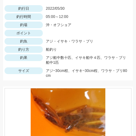
釣行日
2022/05/30
釣行時間
05:00～12:00
釣場
沖・オフショア
ポイント
釣魚
アジ・イサキ・ワラサ・ブリ
釣り方
船釣り
釣果
アジ船中数十匹、イサキ船中４匹、ワラサ・ブリ
船中1匹
サイズ
アジ~30cm程、イサキ~30cm程、ワラサ・ブリ80
cm