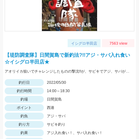
イシグロ半田店
7563 view
【堤防調査隊】日間賀島で新釣法?!!アジ・サバ入れ食い
☆イシグロ半田店★
アオリイカ狙いでチャレンジしたものの撃沈!!が、サビキでアジ、サバが入れ食い!!豆アジマッチとサビキ三昧をお忘れなく!
釣行日
2022/05/30
釣行時間
14:00～18:30
釣場
日間賀島
ポイント
西港
釣魚
アジ・サバ
釣り方
サビキ釣り
釣果
アジ入れ食い！、サバ入れ食い！