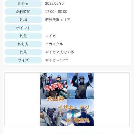
釣行日
2022/05/30
釣行時間
17:00～00:00
釣場
若狭美浜エリア
ポイント
釣魚
マイカ
釣り方
イカメタル
釣果
マイカ２人で７杯
サイズ
マイカ～50cm