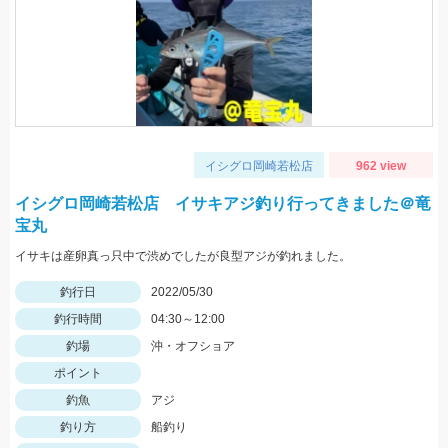
イシグロ岡崎若松店
962 view
イシグロ岡崎若松店 イサキアジ釣り行ってきました＠竜
宝丸
イサキは産卵真っ只中で渋めでしたが良型アジが釣れました。
釣行日
2022/05/30
釣行時間
04:30～12:00
釣場
沖・オフショア
ポイント
釣魚
アジ
釣り方
船釣り