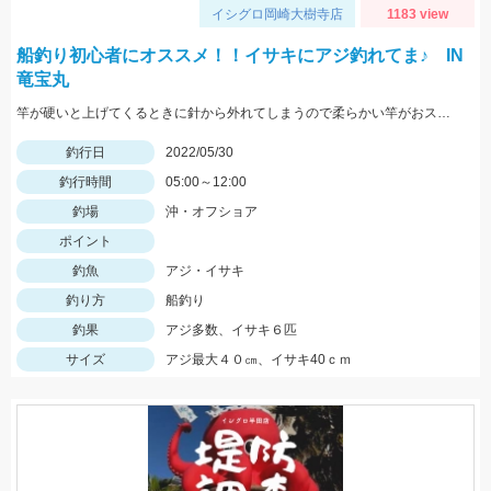
イシグロ岡崎大樹寺店
1183 view
船釣り初心者にオススメ！！イサキにアジ釣れてま♪ IN
竜宝丸
竿が硬いと上げてくるときに針から外れてしまうので柔らかい竿がおススメです！
釣行日
2022/05/30
釣行時間
05:00～12:00
釣場
沖・オフショア
ポイント
釣魚
アジ・イサキ
釣り方
船釣り
釣果
アジ多数、イサキ６匹
サイズ
アジ最大４０㎝、イサキ40ｃｍ