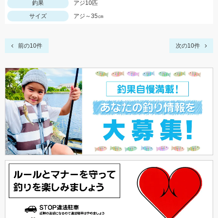
釣果
アジ10匹
サイズ
アジ～35㎝
前の10件
次の10件