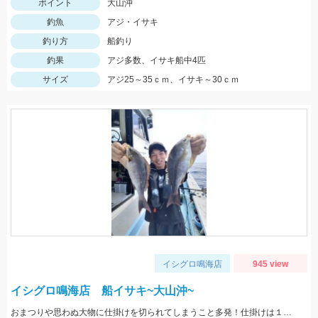
ポイント
大山沖
釣魚
アジ・イサキ
釣り方
船釣り
釣果
アジ多数、イサキ船中4匹
サイズ
アジ25～35ｃｍ、イサキ～30ｃｍ
イシグロ鳴海店
945 view
イシグロ鳴海店 船イサキ~大山沖~
おまつりや思わぬ大物に仕掛けを切られてしまうこと多発！仕掛けは１０セットはあると安心です！