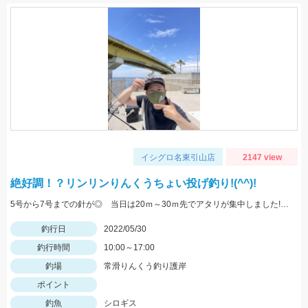
イシグロ名東引山店
2147 view
絶好調！？リンリンりんくうちょい投げ釣り!(^^)!
5号から7号までの針が◎ 当日は20ｍ～30ｍ先でアタリが集中しました!! 浜翔!!!感度ヨシ！！軽さ抜群！！
釣行日
2022/05/30
釣行時間
10:00～17:00
釣場
常滑りんくう釣り護岸
ポイント
釣魚
シロギス