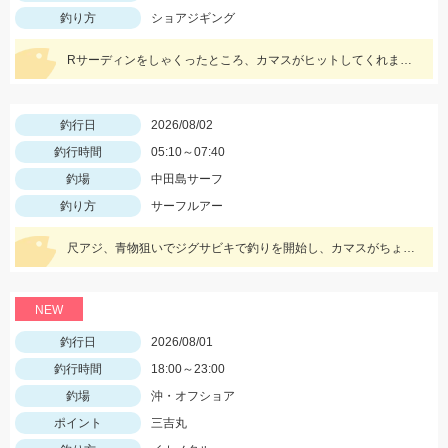
釣り方
ショアジギング
Rサーディンをしゃくったところ、カマスがヒットしてくれました。魚に感謝です。 新色のマイスターブルーカラーで釣れ嬉しい1匹です。
釣行日
2026/08/02
釣行時間
05:10～07:40
釣場
中田島サーフ
釣り方
サーフルアー
尺アジ、青物狙いでジグサビキで釣りを開始し、カマスがちょこちょこ釣れるものの、狙いの魚は釣れず…。そこで先週、スズキ、イシモチを釣ることができたモッチーリグをセット！スパテラを使ってシャクりながら誘っていると、ゴンっと強い当たりがあり、なかなか歯ごたえのある引きを楽しみながら慎重に引き上げると、正体はマゴチでした。人生初マゴチの喜びと、モッチーリグで釣れたことの驚きでとても充実した釣行でした。絡まないし、ちゃんと釣れるし、モッチーリグに心から感謝しています( ´ ▽ ` )ﾉ
NEW
釣行日
2026/08/01
釣行時間
18:00～23:00
釣場
沖・オフショア
ポイント
三吉丸