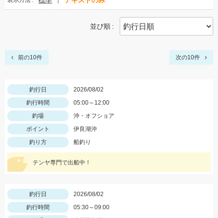
標準
テキストのみ
表示方法
並び順
前の10件
次の10件
釣行日
2026/08/02
釣行時間
05:00～12:00
釣場
沖・オフショア
ポイント
伊良湖沖
釣り方
船釣り
テンヤ専門で出船中！
釣行日
2026/08/02
釣行時間
05:30～09:00