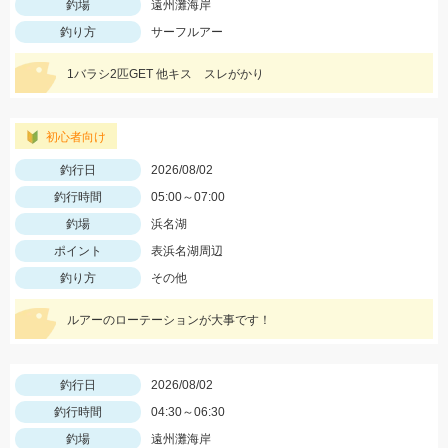
釣場
遠州灘海岸
釣り方
サーフルアー
1バラシ2匹GET 他キス スレがかり
初心者向け
釣行日
2026/08/02
釣行時間
05:00～07:00
釣場
浜名湖
ポイント
表浜名湖周辺
釣り方
その他
ルアーのローテーションが大事です！
釣行日
2026/08/02
釣行時間
04:30～06:30
釣場
遠州灘海岸