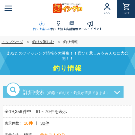
メ
イ
ショップ
ログイン
ン
コ
ン
釣りを楽しむ
釣りを知る
店舗情報
セール・イベント
テ
トップページ
釣りを楽しむ
釣り情報
ン
ツ
あなたのフィッシング情報を大募集！！喜びと悲しみをみんなに大公
に
開！！
移
釣り情報
動
詳細検索
（釣場・釣り方・釣魚が選択できます）
全
19,356
件中
61～70
件を表示
10件
30件
表示件数