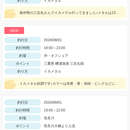
釣り方
イカメタル
南伊勢の三吉丸さんでイカメテル行ってきました♪メタルは15～25号！！ヒットカラーは定番の赤緑、オレンジブラックゼブラ、ケイムラブルーなどに好反応♬マイカのサイズも大きくなってきており数、型ともに狙える今がベストタイミングです!(^^)!
NEW
釣行日
2026/08/01
釣行時間
18:00～23:00
釣場
沖・オフショア
ポイント
三重県 礫浦漁港 三吉丸様
釣り方
イカメタル
イカメタル好調です♪カラーは赤黄・青・赤緑・ピンクなどに好反応！20～10ｍでもよく釣れるので、15号以下の軽いメタルもあるといいです‼
釣行日
2026/08/01
釣行時間
19:00～22:00
釣場
長良川
ポイント
長良川大橋より上流