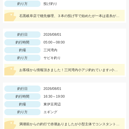
釣り方
投げ釣り
石黒岐阜店で穂先修理、３本の投げ竿で始めたが一本は道糸が古く、重りを付けて投げると切れてしまい使用できず、２本でやったが仕掛けを投げると同じ調子で鈴がなり中〜良型が釣れる休むこともできず終了後に数えたら答えは20本
釣行日
2026/08/01
釣行時間
05:00～08:00
釣場
三河湾内
釣り方
サビキ釣り
お客様から情報頂きました！三河湾内小アジ釣れています♪小針がいいですよ！針のサイズは3～4号がいいです！
釣行日
2026/08/01
釣行時間
16:30～19:00
釣場
東伊豆周辺
釣り方
エギング
満潮前からの釣行で赤潮ありましたが小型主体でコンスタントにあたりがありました