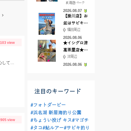
ま海遊パーク
根店
2026.08.07
【掛川店】お
盆はサビキ釣
福田周辺
りいきません
か?
2026.08.06
1103 view
★イシグロ津
高茶屋店★津
津周辺
近郊ハゼ釣れ
少しトゲトゲしていて触るのに勇気がいるカサゴ... Tsulino お魚 Gripがあれば安心して掴めます！
てます！
2026.08.06
注目のキーワード
#フォトダービー
#浜名湖 新居海釣り公園
905 view
#ちょうい投げ キス
#マゴチ
#タコ
#鮎ルアー
#サビキ釣り