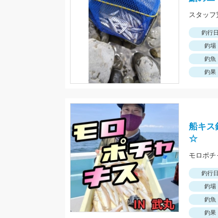
スタッフ
釣行
釣場
釣魚
釣果
船キス
☆
釣行
釣場
釣魚
釣果