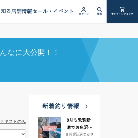
を知る
店舗情報
セール・イベント
ログイン
検索
オンラインショップ
んなに大公開！！
新着釣り情報
8月も敦賀新
テキストのみ
港でお魚沢山
敦賀新港 まるや
♪ イシグロ彦