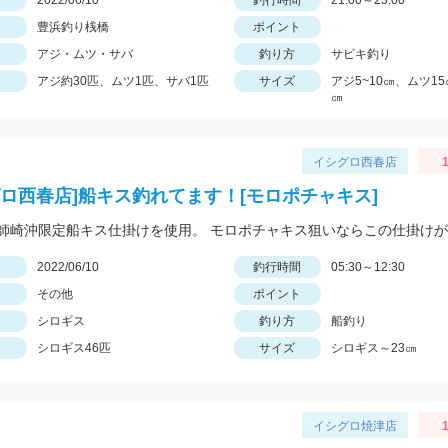
日
2022/06/10
釣行時間
21:00～23:00
豊浜釣り桟橋
ポイント
アジ・ムツ・サバ
釣り方
サビキ釣り
アジ約30匹、ムツ1匹、サバ1匹
サイズ
アジ5~10㎝、ムツ15
㎝
イシグロ西春店
1
グロ西春店]船キス釣れてます！[モロポチャキス]
日
2022/06/10
釣行時間
05:30～12:30
その他
ポイント
シロギス
釣り方
船釣り
シロギス46匹
サイズ
シロギス～23㎝
イシグロ焼津店
1