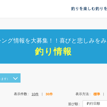
釣りを楽しむ
釣り
シング情報を大募集！！喜びと悲しみをみ
釣り情報
きます）
表示件数
表示方法
10件
30件
標準
並び順