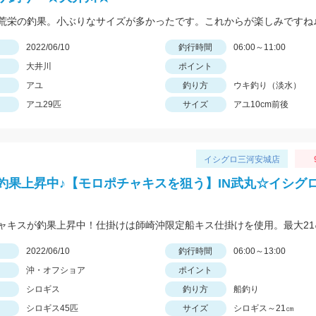
荒栄の釣果。小ぶりなサイズが多かったです。これからが楽しみですね
日
2022/06/10
釣行時間
06:00～11:00
大井川
ポイント
アユ
釣り方
ウキ釣り（淡水）
アユ29匹
サイズ
アユ10cm前後
イシグロ三河安城店
釣果上昇中♪【モロポチャキスを狙う】IN武丸☆イシグ
日
2022/06/10
釣行時間
06:00～13:00
沖・オフショア
ポイント
シロギス
釣り方
船釣り
シロギス45匹
サイズ
シロギス～21㎝