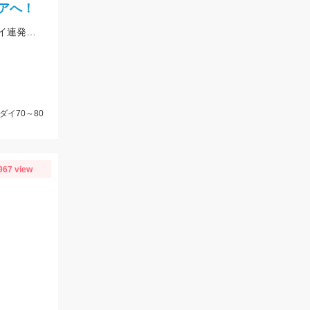
アへ！
強めの波動、大きめのユニット、フォール速度 この３つがはまりマダイ、メダイ連発でした！詳しくはブログをご覧ください。
ダイ70～80
967 view