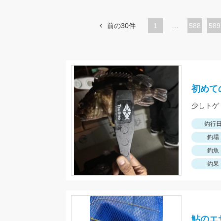
前の30件
1
…
ペ
588
ペ
589
ー
ー
ジ
ジ
初めて
釣行
釣場
釣魚
釣果
鮎のエ