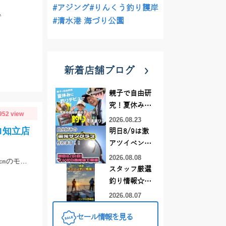
#アジング
#りんくう釣り護岸
♪
#清水港 海づり公園
新着店舗ブログ
親子で自由研
究！夏休みに
952 view
釣りデビュー
2026.08.23
ロ知立店
明日8/9は激
アツイベント
日！！！～オ
2026.08.08
モロポチャキスが釣果上昇中！仕掛けは師崎沖限定船キス仕掛けを使用。最大21㎝のモロポチャキスGET♪
ーダー偏光グ
スタッフ厳選
ラス受注会～
釣り情報☆彡
連休は何釣り
2026.08.07
に行こう
セール情報を見る
♪【イシグロ