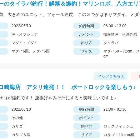
ーのタイラバ釣行！解禁＆爆釣！マリンロボ、八方エリ
日
2022/06/10
釣行時間
06:00～13:00
沖・オフショア
ポイント
御前崎沖 伊達丸様
マダイ・メダイ
釣り方
タイラバ
マダイ6匹、メダイ6匹
サイズ
マダイ50～72cm、メ
cm
イシグロ鳴海店
ロ鳴海店 アタリ連発！！ ボートロックを楽しもう♪
サゴが爆釣です！ 唐揚げやみそ汁にすると美味しいですよ♪
日
2022/06/10
釣行時間
21:30～01:30
その他
ポイント
カサゴ
釣り方
ロックフィッシュ
カサゴ大漁
サイズ
カサゴ～25ｃｍ程