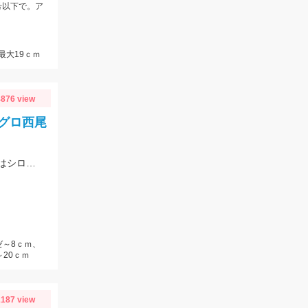
号以下で。ア
最大19ｃｍ
876 view
シグロ西尾
碧南海釣り公園に調査に行ってきました！サビキではサバが多数！ちょい投げではシロギスが釣れてます！両方の仕掛を持っていきましょう！
ゼ～8ｃｍ、
20ｃｍ
187 view