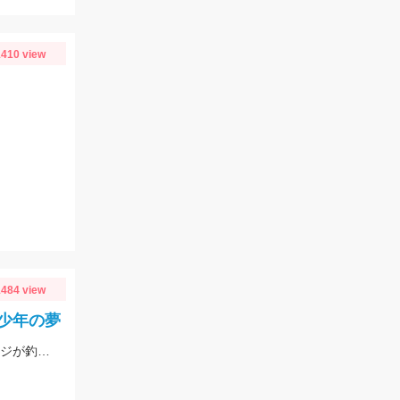
410 view
484 view
少年の夢
昨日より時間ムラ多々あり。本日サバデー。 タイトルは、先日隣の少年が僕もアジが釣りたいと夢を語っていた為。