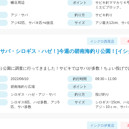
幡豆周辺
ポイント
サビキ針ママカリ４
ミエビブロック。
アジ・サバ
釣り方
サビキ釣り
アジ42匹、サバ８匹+α放流
サイズ
アジ最大12cm、サバ
イシグロ西尾店
4
・サバ・シロギス・ハゼ！]今週の碧南海釣り公園！[イ
日
2022/06/10
釣行時間
09:30～11:00
碧南海釣り広場
ポイント
シロギス・ハゼ・アジ・サバ
釣り方
投げ釣り
シロギス8匹、ハゼ多数、アジ5
サイズ
シロギス~15cm、ハ
匹、サバ多数
アジ～10ｃｍ、サバ～
イシグロ伊東店
2