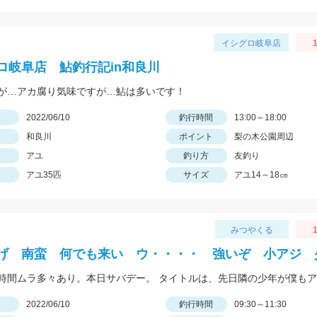
イシグロ岐阜店
1
ロ岐阜店 鮎釣行記in和良川
が…アカ腐り気味ですが…鮎は多いです！
日
2022/06/10
釣行時間
13:00～18:00
和良川
ポイント
梨の木公園周辺
アユ
釣り方
友釣り
アユ35匹
サイズ
アユ14～18㎝
みつやくる
1
げ 南蛮 何でも来い ウ・・・・ 強いぞ 小アジ 
日
2022/06/10
釣行時間
09:30～11:30