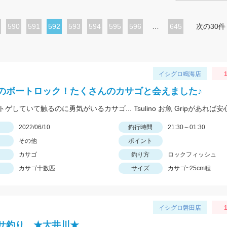
ペ
590
ペ
591
カ
592
ペ
593
ペ
594
ペ
595
ペ
596
…
645
次の30件
ー
ー
レ
ー
ー
ー
ー
ジ
ジ
ン
ジ
ジ
ジ
ジ
ト
イシグロ鳴海店
ペ
のボートロック！たくさんのカサゴと会えました♪
ー
ジ
日
2022/06/10
釣行時間
21:30～01:30
その他
ポイント
カサゴ
釣り方
ロックフィッシュ
カサゴ十数匹
サイズ
カサゴ~25cm程
イシグロ磐田店
1
サ釣り ★大井川★