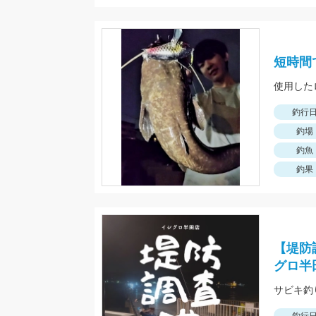
短時間
使用した
釣行
釣場
釣魚
釣果
【堤防
グロ半