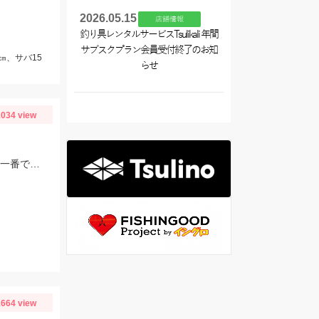
2026.05.15
店舗情報
釣り具レンタルサービスTsulikali 年間
サブスクプラン会員受付終了のお知
㎝、サバ15
らせ
034 view
ツリノ 師崎沖限定船キス仕掛けを使用。 モロポチャキス狙いならこの仕掛けが一番です♪
664 view