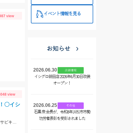
西尾店】
イベント情報を見る
987 view
お知らせ
り
2026.06.30
店舗情報
イシグロ磐田店 2026年6月30日改装
オープン！
048 view
！〇イシ
2026.06.25
その他
石黒 衆 会長が、令和8年浜松市市勢
功労者表彰を受彰されました
サビキ釣りでアジがコンスタントに釣れました！ アジのサイズはムラがあるためサビキ仕掛けは3～4号がオススメ！！