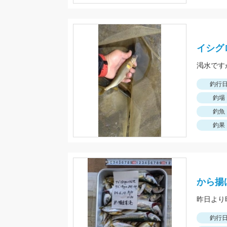
イシグ
渇水です
釣行
釣場
釣魚
釣果
から揚
釣行