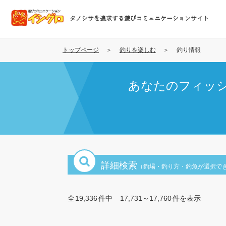
メ
イ
タノシサを追求する遊びコミュニケーションサイト
ン
コ
ン
トップページ
釣りを楽しむ
釣り情報
テ
ン
あなたのフィッ
ツ
に
移
動
詳細検索
（釣場・釣り方・釣魚が選択で
全
19,336
件中
17,731～17,760
件を表示