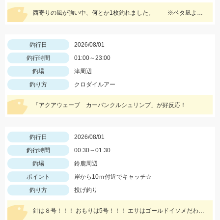
西寄りの風が強い中、何とか1枚釣れました。 ※ベタ凪よりは魚の活性が高い気がします。
釣行日
2026/08/01
釣行時間
01:00～23:00
釣場
津周辺
釣り方
クロダイルアー
「アクアウェーブ カーバンクルシュリンプ」が好反応！
釣行日
2026/08/01
釣行時間
00:30～01:30
釣場
鈴鹿周辺
ポイント
岸から10ｍ付近でキャッチ☆
釣り方
投げ釣り
針は８号！！！ おもりは5号！！！ エサはゴールドイソメだわ～ん！