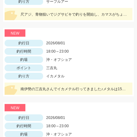
釣り方
サーフルアー
尺アジ、青物狙いでジグサビキで釣りを開始し、カマスがちょこちょこ釣れるものの、狙いの魚は釣れず…。そこで先週、スズキ、イシモチを釣ることができたモッチーリグをセット！スパテラを使ってシャクりながら誘っていると、ゴンっと強い当たりがあり、なかなか歯ごたえのある引きを楽しみながら慎重に引き上げると、正体はマゴチでした。人生初マゴチの喜びと、モッチーリグで釣れたことの驚きでとても充実した釣行でした。絡まないし、ちゃんと釣れるし、モッチーリグに心から感謝しています( ´ ▽ ` )ﾉ
NEW
釣行日
2026/08/01
釣行時間
18:00～23:00
釣場
沖・オフショア
ポイント
三吉丸
釣り方
イカメタル
南伊勢の三吉丸さんでイカメテル行ってきました♪メタルは15～25号！！ヒットカラーは定番の赤緑、オレンジブラックゼブラ、ケイムラブルーなどに好反応♬マイカのサイズも大きくなってきており数、型ともに狙える今がベストタイミングです!(^^)!
NEW
釣行日
2026/08/01
釣行時間
18:00～23:00
釣場
沖・オフショア