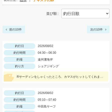
標準
テキストのみ
表示方法
並び順
前の10件
次の10件
釣行日
2026/08/02
釣行時間
04:30～06:30
釣場
遠州灘海岸
釣り方
ショアジギング
Rサーディンをしゃくったところ、カマスがヒットしてくれました。魚に感謝です。 新色のマイスターブルーカラーで釣れ嬉しい1匹です。
釣行日
2026/08/02
釣行時間
05:10～07:40
釣場
中田島サーフ