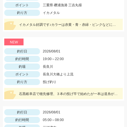
ポイント
三重県 礫浦漁港 三吉丸様
釣り方
イカメタル
イカメタル好調です♪カラーは赤黄・青・赤緑・ピンクなどに好反応！20～10ｍでもよく釣れるので、15号以下の軽いメタルもあるといいです‼
NEW
釣行日
2026/08/01
釣行時間
19:00～22:00
釣場
長良川
ポイント
長良川大橋より上流
釣り方
投げ釣り
石黒岐阜店で穂先修理、３本の投げ竿で始めたが一本は道糸が古く、重りを付けて投げると切れてしまい使用できず、２本でやったが仕掛けを投げると同じ調子で鈴がなり中〜良型が釣れる休むこともできず終了後に数えたら答えは20本
釣行日
2026/08/01
釣行時間
05:00～08:00