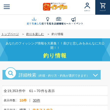
メ
イ
ショップ
ログイン
ン
コ
ン
釣りを楽しむ
釣りを知る
店舗情報
セール・イベント
テ
トップページ
釣りを楽しむ
釣り情報
ン
ツ
あなたのフィッシング情報を大募集！！喜びと悲しみをみんなに大公
に
開！！
移
釣り情報
動
詳細検索
（釣場・釣り方・釣魚が選択できます）
全
19,353
件中
61～70
件を表示
10件
30件
表示件数