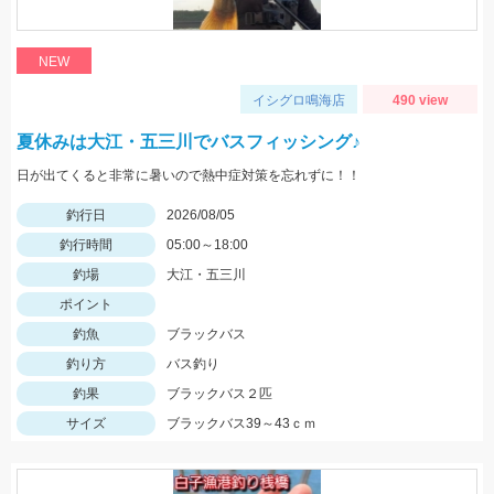
NEW
イシグロ鳴海店
490 view
夏休みは大江・五三川でバスフィッシング♪
日が出てくると非常に暑いので熱中症対策を忘れずに！！
釣行日
2026/08/05
釣行時間
05:00～18:00
釣場
大江・五三川
ポイント
釣魚
ブラックバス
釣り方
バス釣り
釣果
ブラックバス２匹
サイズ
ブラックバス39～43ｃｍ