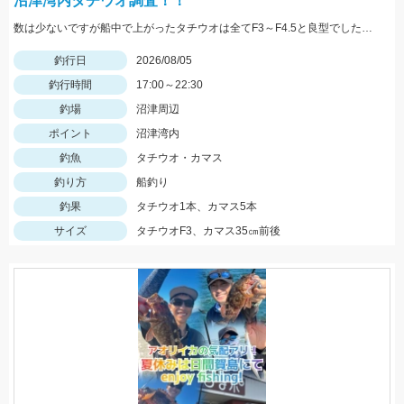
沼津湾内タチウオ調査！！
数は少ないですが船中で上がったタチウオは全てF3～F4.5と良型でした！ ベイトは多くて雰囲気はあったので群れが来ればタチウオ祭り始まりそうです！！
釣行日
2026/08/05
釣行時間
17:00～22:30
釣場
沼津周辺
ポイント
沼津湾内
釣魚
タチウオ・カマス
釣り方
船釣り
釣果
タチウオ1本、カマス5本
サイズ
タチウオF3、カマス35㎝前後