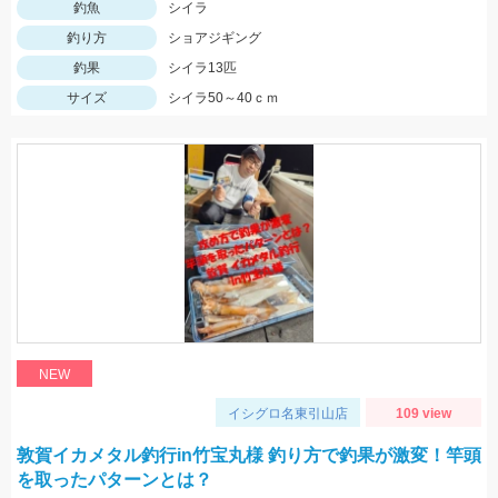
釣魚
シイラ
釣り方
ショアジギング
釣果
シイラ13匹
サイズ
シイラ50～40ｃｍ
NEW
イシグロ名東引山店
109 view
敦賀イカメタル釣行in竹宝丸様 釣り方で釣果が激変！竿頭
を取ったパターンとは？