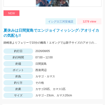
NEW
イシグロ三河安城店
1278 view
夏休みは日間賀島でエンジョイフィッシング♪アオリイカ
の気配も!!
師崎港よりフェリーで10分の離島！エギングでは新子サイズのアオリのチェイス多数！ロックフィッシュは足元を10ｇの根魚玉で狙うと効果的♪カバスキャでも釣果あり！
釣行日
2026/08/05
釣行時間
07:00～12:00
釣場
日間賀島
ポイント
西港周辺
釣魚
カサゴ・カマス
釣り方
その他
釣果
カサゴ20匹、カマス1匹
サイズ
カサゴ～23cm、カマス20cm