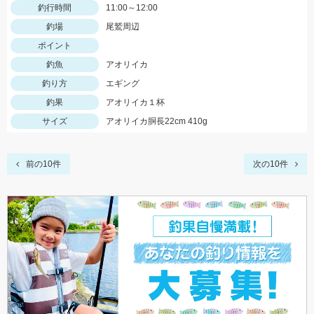
釣行時間
11:00～12:00
釣場
尾鷲周辺
ポイント
釣魚
アオリイカ
釣り方
エギング
釣果
アオリイカ１杯
サイズ
アオリイカ胴長22cm 410g
前の10件
次の10件