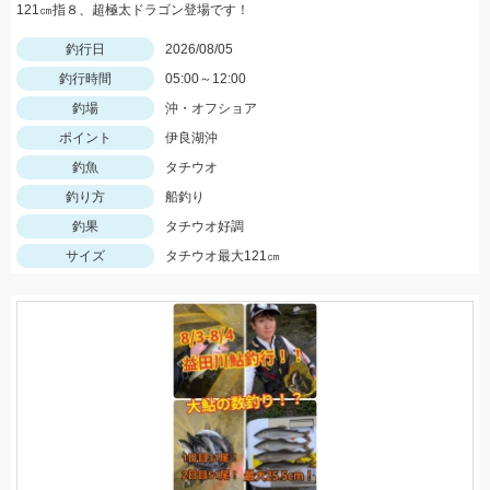
121㎝指８、超極太ドラゴン登場です！
釣行日
2026/08/05
釣行時間
05:00～12:00
釣場
沖・オフショア
ポイント
伊良湖沖
釣魚
タチウオ
釣り方
船釣り
釣果
タチウオ好調
サイズ
タチウオ最大121㎝