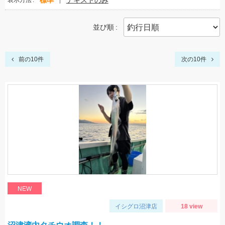
標準
テキストのみ
表示方法
並び順
前の10件
次の10件
NEW
イシグロ沼津店
18 view