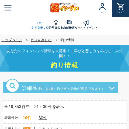
メ
イ
ショップ
ログイン
ン
コ
ン
釣りを楽しむ
釣りを知る
店舗情報
セール・イベント
テ
トップページ
釣りを楽しむ
釣り情報
ン
ツ
あなたのフィッシング情報を大募集！！喜びと悲しみをみんなに大公
に
開！！
移
釣り情報
動
詳細検索
（釣場・釣り方・釣魚が選択できます）
全
19,353
件中
21～30
件を表示
10件
30件
表示件数