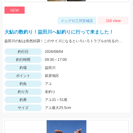
NEW
イシグロ三河安城店
110 view
大鮎の数釣り！益田川へ鮎釣りに行って来ました！
益田川の鮎は依然好調！このサイズになるといろいろトラブルが出るので仕掛けは太めがおすすめです！針は7.5号～８号！三河安城店岩崎釣行
釣行日
2026/08/04
釣行時間
09:30～17:00
釣場
益田川
ポイント
萩原地区
釣魚
アユ
釣り方
友釣り
釣果
アユ31～51尾
サイズ
アユ最大25.5cm