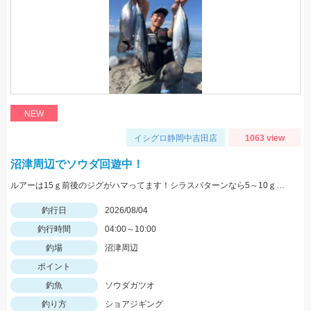
NEW
イシグロ静岡中吉田店
1063 view
沼津周辺でソウダ回遊中！
ルアーは15ｇ前後のジグがハマってます！シラスパターンなら5～10ｇのジグが強いです！ＳＬＳで狙うのがおすすめ！
釣行日
2026/08/04
釣行時間
04:00～10:00
釣場
沼津周辺
ポイント
釣魚
ソウダガツオ
釣り方
ショアジギング