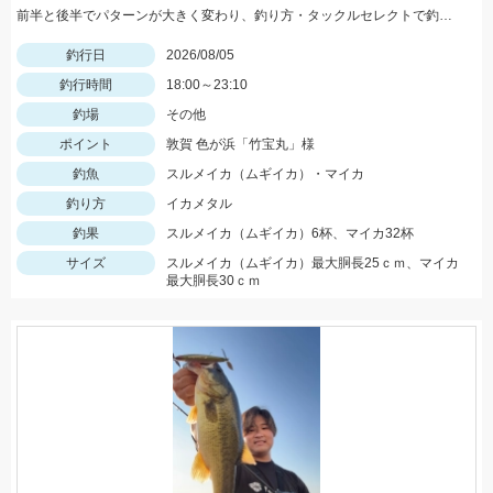
前半と後半でパターンが大きく変わり、釣り方・タックルセレクトで釣果に差が出た日でした。最近の傾向としてケイムラ系カラーは必須ですので必ず持って行ってください。
釣行日
2026/08/05
釣行時間
18:00～23:10
釣場
その他
ポイント
敦賀 色が浜「竹宝丸」様
釣魚
スルメイカ（ムギイカ）・マイカ
釣り方
イカメタル
釣果
スルメイカ（ムギイカ）6杯、マイカ32杯
サイズ
スルメイカ（ムギイカ）最大胴長25ｃｍ、マイカ
最大胴長30ｃｍ