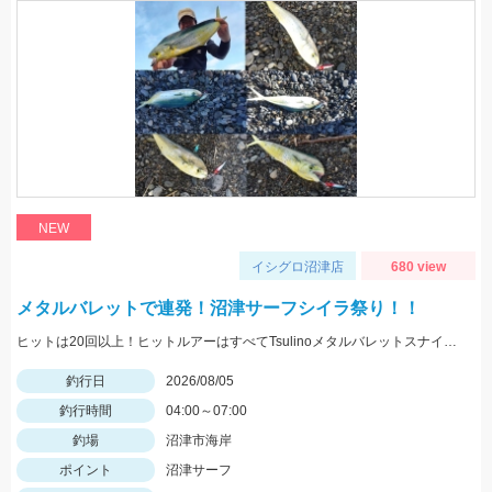
NEW
イシグロ沼津店
680 view
メタルバレットで連発！沼津サーフシイラ祭り！！
ヒットは20回以上！ヒットルアーはすべてTsulinoメタルバレットスナイパー40ｇでした。
釣行日
2026/08/05
釣行時間
04:00～07:00
釣場
沼津市海岸
ポイント
沼津サーフ