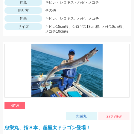
釣魚
キビレ・シロギス・ハゼ・メゴチ
釣り方
その他
釣果
キビレ、シロギス、ハゼ、メゴチ
サイズ
キビレ15cm程、シロギス13cm程、ハゼ10cm程、
メゴチ10cm程
NEW
忠栄丸
270 view
忠栄丸、指８本、超極太ドラゴン登場！