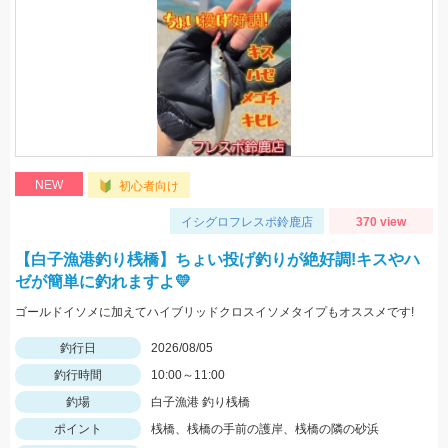
NEW
初心者向け
イシグロフレスポ鈴鹿店
370 view
【白子漁港釣り桟橋】ちょい投げ釣りが絶好調!キスやハ
ゼが簡単に釣れますよ💛
ゴールドイソメに加えてハイブリッドクロスイソメタイプもオススメです!
釣行日
2026/08/05
釣行時間
10:00～11:00
釣場
白子漁港 釣り桟橋
ポイント
桟橋、桟橋の手前の護岸、桟橋の隣の砂浜