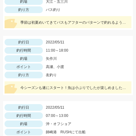
釣場
大江・五三川
釣り方
バス釣り
季節は初夏めいてきてバスもアフターのパターンで釣れるようになってきました！この時期の鉄板はエビパターン！ヤマセンコ―や沈み蟲、MPSのノーシンカーが効果バツグンですよ！
釣行日
2022/05/11
釣行時間
11:00～18:00
釣場
矢作川
ポイント
高瀬、小渡
釣り方
友釣り
今シーズンも遂にスタート！魚は小ぶりでしたが楽しめました！大樹寺店岩崎釣行
釣行日
2022/05/11
釣行時間
07:00～13:00
釣場
沖・オフショア
ポイント
師崎港 RUSHにて出船