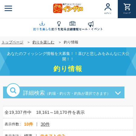
メ
イ
ショップ
ログイン
ン
コ
ン
釣りを楽しむ
釣りを知る
店舗情報
セール・イベント
テ
トップページ
釣りを楽しむ
釣り情報
ン
ツ
あなたのフィッシング情報を大募集！！喜びと悲しみをみんなに大公
に
開！！
移
釣り情報
動
詳細検索
（釣場・釣り方・釣魚が選択できます）
全
19,337
件中
18,161～18,170
件を表示
10件
30件
表示件数