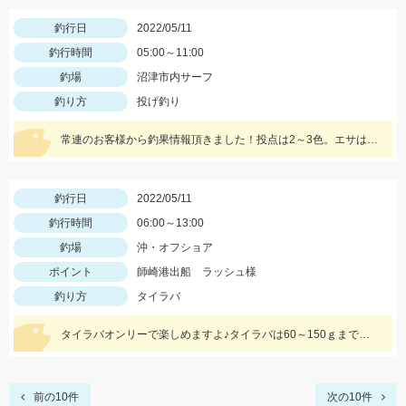
釣行日
2022/05/11
釣行時間
05:00～11:00
釣場
沼津市内サーフ
釣り方
投げ釣り
常連のお客様から釣果情報頂きました！投点は2～3色。エサは赤イソメを使用。
釣行日
2022/05/11
釣行時間
06:00～13:00
釣場
沖・オフショア
ポイント
師崎港出船 ラッシュ様
釣り方
タイラバ
タイラバオンリーで楽しめますよ♪タイラバは60～150ｇまで幅広くお持ちください！ タイラバはタングステン製のものが船長もおすすめしていました♪
前の10件
次の10件