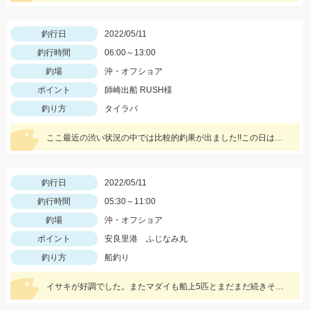
釣行日
2022/05/11
釣行時間
06:00～13:00
釣場
沖・オフショア
ポイント
師崎出船 RUSH様
釣り方
タイラバ
ここ最近の渋い状況の中では比較的釣果が出ました!!この日は底ベタ狙いでローギヤリールでじっくり巻くのが吉でした。
釣行日
2022/05/11
釣行時間
05:30～11:00
釣場
沖・オフショア
ポイント
安良里港 ふじなみ丸
釣り方
船釣り
イサキが好調でした。またマダイも船上5匹とまだまだ続きそうです。マダイなら12ｍのハリス、イサキなら5ｍハリスに2本針が効果絶大でした。