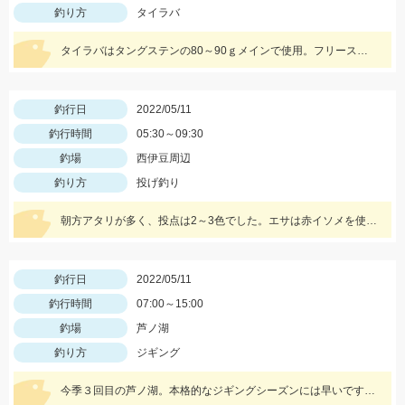
釣り方
タイラバ
タイラバはタングステンの80～90ｇメインで使用。フリースライドタングステンの反応◎ボトムを丁寧に探ることがキモでした。
釣行日
2022/05/11
釣行時間
05:30～09:30
釣場
西伊豆周辺
釣り方
投げ釣り
朝方アタリが多く、投点は2～3色でした。エサは赤イソメを使用。
釣行日
2022/05/11
釣行時間
07:00～15:00
釣場
芦ノ湖
釣り方
ジギング
今季３回目の芦ノ湖。本格的なジギングシーズンには早いですが、サクラマス狙いで１人釣行。