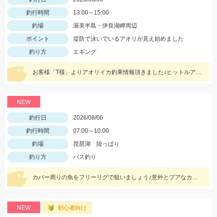
釣行時間
13:00～15:00
釣場
渥美半島・伊良湖岬周辺
ポイント
堤防で泳いでいるアオリが見え始めました
釣り方
エギング
お客様「T様」よりアオリイカ釣果情報頂きました♪ヒットルアーはツリノTHEエギの２．５サイズ。5杯ほど泳いでいるイカも目撃、バラシもあったそうです。今後は三河湾内にもどんどん入ってきそうですね！
NEW
釣行日
2026/08/06
釣行時間
07:00～10:00
釣場
琵琶湖 陸っぱり
釣り方
バス釣り
カバー周りの魚をフリーリグで狙いましょう♪意外とプアなカバーにもいますよ♪
NEW
初心者向け