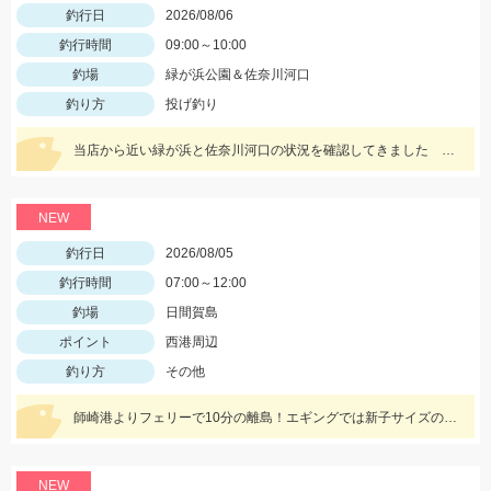
釣行日
2026/08/06
釣行時間
09:00～10:00
釣場
緑が浜公園＆佐奈川河口
釣り方
投げ釣り
当店から近い緑が浜と佐奈川河口の状況を確認してきました サイズはまだ小さめ 針サイズは6号がよさそうです
NEW
釣行日
2026/08/05
釣行時間
07:00～12:00
釣場
日間賀島
ポイント
西港周辺
釣り方
その他
師崎港よりフェリーで10分の離島！エギングでは新子サイズのアオリのチェイス多数！ロックフィッシュは足元を10ｇの根魚玉で狙うと効果的♪カバスキャでも釣果あり！
NEW