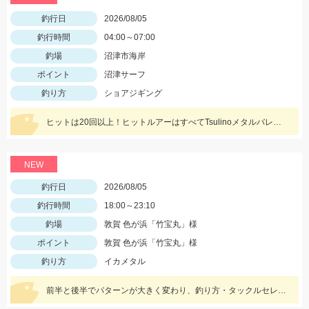
釣行日
2026/08/05
釣行時間
04:00～07:00
釣場
沼津市海岸
ポイント
沼津サーフ
釣り方
ショアジギング
ヒットは20回以上！ヒットルアーはすべてTsulinoメタルバレットスナイパー40ｇでした。
NEW
釣行日
2026/08/05
釣行時間
18:00～23:10
釣場
敦賀 色が浜「竹宝丸」様
ポイント
敦賀 色が浜「竹宝丸」様
釣り方
イカメタル
前半と後半でパターンが大きく変わり、釣り方・タックルセレクトで釣果に差が出た日でした。最近の傾向としてケイムラ系カラーは必須ですので必ず持って行ってください。