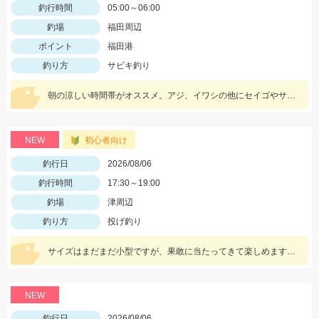
釣行時間
05:00～06:00
釣場
福田周辺
ポイント
福田港
釣り方
サビキ釣り
朝の涼しい時間帯がオススメ。アジ、イワシの他にセイゴやサッパ、メッキなども。仕掛けは『Tsulinoママカリ4号、ケイムラスキン4号』でOK。餌付け器で針にエサを付ければアタリはかなり増えますよ♪
NEW
初心者向け
釣行日
2026/08/06
釣行時間
17:30～19:00
釣場
津周辺
釣り方
投げ釣り
サイズはまだまだ小型ですが、果敢に当たってきて楽しめますよ！
NEW
釣行日
2026/08/06