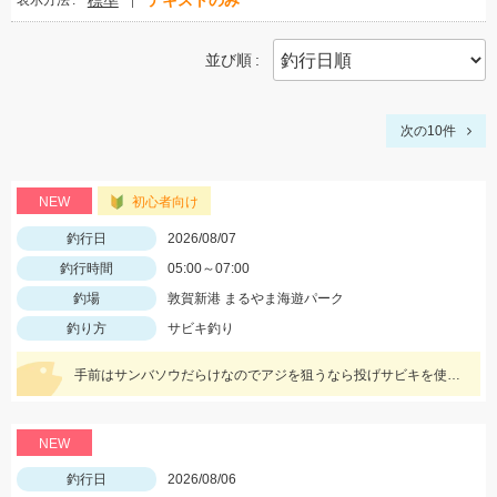
標準
テキストのみ
表示方法
並び順
次の10件
NEW
初心者向け
釣行日
2026/08/07
釣行時間
05:00～07:00
釣場
敦賀新港 まるやま海遊パーク
釣り方
サビキ釣り
手前はサンバソウだらけなのでアジを狙うなら投げサビキを使いましょう♪
NEW
釣行日
2026/08/06