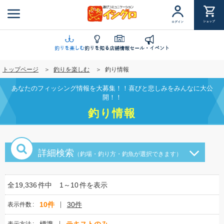
メ
イ
ショップ
ログイン
ン
コ
ン
釣りを楽しむ
釣りを知る
店舗情報
セール・イベント
テ
トップページ
釣りを楽しむ
釣り情報
ン
ツ
あなたのフィッシング情報を大募集！！喜びと悲しみをみんなに大公
に
開！！
移
釣り情報
動
詳細検索
（釣場・釣り方・釣魚が選択できます）
全
19,336
件中
1～10
件を表示
10件
30件
表示件数