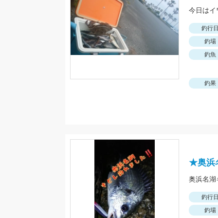
今日はイ
釣行
釣場
釣魚
釣果
★奥浜
釣行
釣場