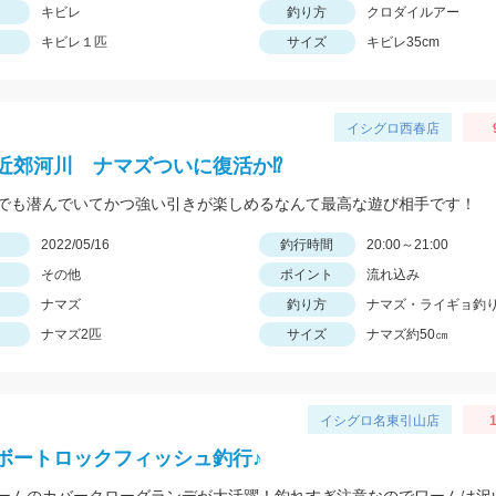
キビレ
釣り方
クロダイルアー
キビレ１匹
サイズ
キビレ35cm
イシグロ西春店
近郊河川 ナマズついに復活か⁉
でも潜んでいてかつ強い引きが楽しめるなんて最高な遊び相手です！
日
2022/05/16
釣行時間
20:00～21:00
その他
ポイント
流れ込み
ナマズ
釣り方
ナマズ・ライギョ釣
ナマズ2匹
サイズ
ナマズ約50㎝
イシグロ名東引山店
1
ボートロックフィッシュ釣行♪