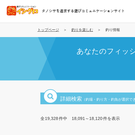
メ
イ
タノシサを追求する遊びコミュニケーションサイト
ン
コ
ン
トップページ
釣りを楽しむ
釣り情報
テ
ン
あなたのフィッ
ツ
に
移
動
詳細検索
（釣場・釣り方・釣魚が選択で
全
19,328
件中
18,091～18,120
件を表示