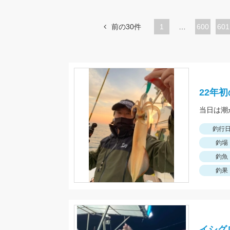
前の30件
1
…
ペ
600
ペ
601
ー
ー
ジ
ジ
22年
釣行
釣場
釣魚
釣果
イシグ