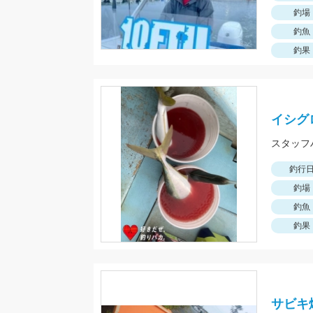
釣場
釣魚
釣果
イシグ
スタッフ
釣行
釣場
釣魚
釣果
サビキ