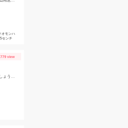
バス用ワームのカバークローグランデが大活躍！釣れすぎ注意なのでワームは沢山用意してくださいネ
オオモンハ
5センチ
779 view
解禁直後の振草川へ！場所ムラが激しいので魚の姿や石色を参考にして入川しましょう。大樹寺店スタッフ岩崎釣行