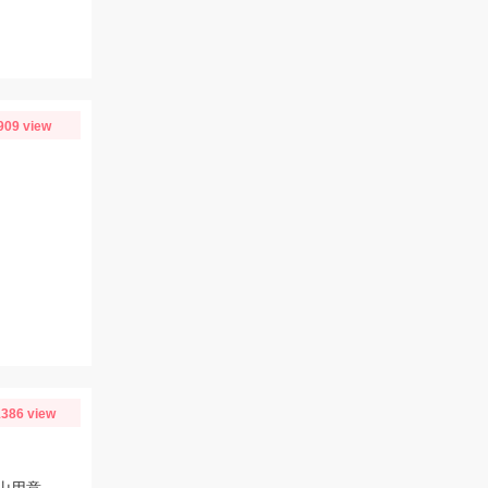
909 view
り
386 view