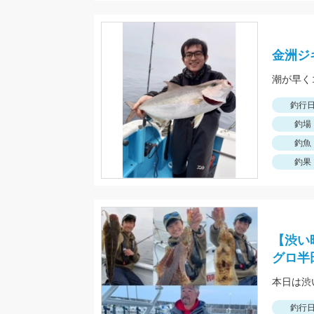
金洲ジ
潮が早く
釣行
釣場
釣魚
釣果
【渋い
グロ半
本日は渋
釣行