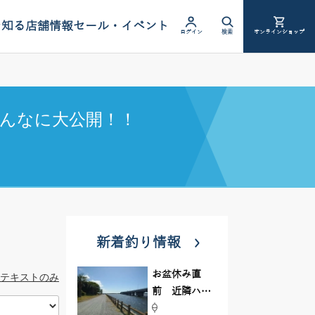
を知る
店舗情報
セール・イベント
ログイン
検索
オンラインショップ
んなに大公開！！
新着釣り情報
お盆休み直
テキストのみ
前 近隣ハゼ
釣り場調査し