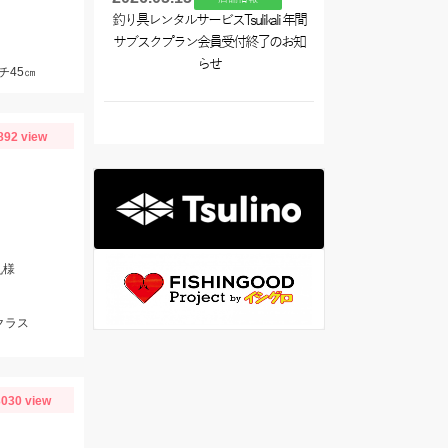
釣り具レンタルサービスTsulikali 年間
サブスクプラン会員受付終了のお知
らせ
チ45㎝
892 view
丸様
クラス
030 view