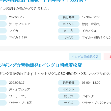
イカの調子があがってきました。
日
2022/05/17
釣行時間
17:30～00:00
沖・オフショア
ポイント
敦賀 豊漁丸
マイカ
釣り方
イカメタル
マイカ３２杯
サイズ
マイカ～胴長３０セ
イシグロ岡崎若松店
ジギング☆青物爆発!!イシグロ岡崎若松店
日
2022/05/17
釣行時間
06:00～13:00
沖・オフショア
ポイント
ワラサ・ブリ
釣り方
ジギング
ワラサ・ブリ5匹
サイズ
ワラサ・ブリ70セン