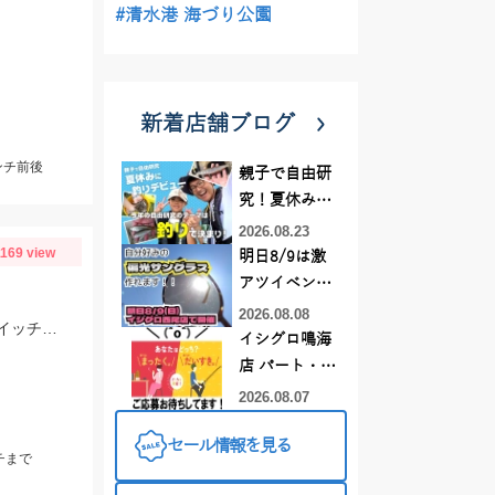
#清水港 海づり公園
新着店舗ブログ
ンチ前後
親子で自由研
究！夏休みに
釣りデビュー
2026.08.23
1169 view
明日8/9は激
アツイベント
日！！！～オ
2026.08.08
伊勢湾ジギング青物釣れてます！ヒットジグはCBONEのZ4・XS、ハヤブサのスイッチなどなど！
ーダー偏光グ
イシグロ鳴海
ラス受注会～
店 パート・ア
ルバイトスタ
2026.08.07
ッフまだまだ
セール情報を見る
募集中！
チまで