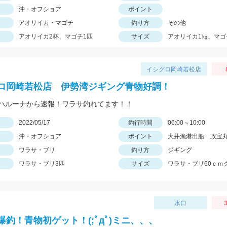
沖・オフショア
ポイント
アオリイカ・マゴチ
釣り方
その他
アオリイカ2杯、マゴチ1匹
サイズ
アオリイカ1㎏、マゴ
イシグロ岡崎若松店
ロ岡崎若松店 伊勢湾ジギング青物好調！
ハルーナから速報！ワラサ釣れてます！！
日
2022/05/17
釣行時間
06:00～10:00
沖・オフショア
ポイント
大井漁港出船 政宝
ワラサ・ブリ
釣り方
ジギング
ワラサ・ブリ3匹
サイズ
ワラサ・ブリ60ｃｍ
水口
3
爆釣！青物初ゲット！(;ﾟдﾟ)ミニ、、、