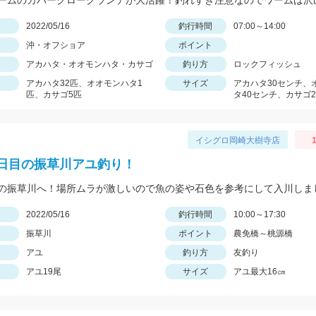
日
2022/05/16
釣行時間
07:00～14:00
沖・オフショア
ポイント
アカハタ・オオモンハタ・カサゴ
釣り方
ロックフィッシュ
アカハタ32匹、オオモンハタ1
サイズ
アカハタ30センチ、
匹、カサゴ5匹
タ40センチ、カサゴ2
イシグロ岡崎大樹寺店
1
日目の振草川アユ釣り！
日
2022/05/16
釣行時間
10:00～17:30
振草川
ポイント
農免橋～桃源橋
アユ
釣り方
友釣り
アユ19尾
サイズ
アユ最大16㎝