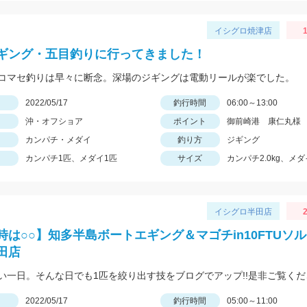
イシグロ焼津店
1
ギング・五目釣りに行ってきました！
コマセ釣りは早々に断念。深場のジギングは電動リールが楽でした。
日
2022/05/17
釣行時間
06:00～13:00
沖・オフショア
ポイント
御前崎港 康仁丸様
カンパチ・メダイ
釣り方
ジギング
カンパチ1匹、メダイ1匹
サイズ
カンパチ2.0kg、メダイ
イシグロ半田店
2
時は○○】知多半島ボートエギング＆マゴチin10FTUソ
田店
い一日。そんな日でも1匹を絞り出す技をブログでアップ!!是非ご覧くだ
日
2022/05/17
釣行時間
05:00～11:00