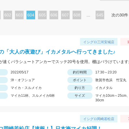
ペ
602
ペ
603
カ
604
ペ
605
ペ
606
ペ
607
ペ
608
…
645
次の30件
ー
ー
レ
ー
ー
ー
ー
ジ
ジ
ン
ジ
ジ
ジ
ジ
ト
イシグロ三河安城店
1
ペ
初の「大人の夜遊び」イカメタルへ行ってきました♪
ー
ジ
日
2022/05/17
釣行時間
17:30～23:20
沖・オフショア
ポイント
敦賀市色浜 竹宝丸
マイカ・スルメイカ
釣り方
イカメタル
マイカ11杯、スルメイカ6杯
サイズ
マイカ10cm～25c
30cm
イシグロ岡崎若松店
ロ岡崎若松店【速報！】日本海マイカ好調！