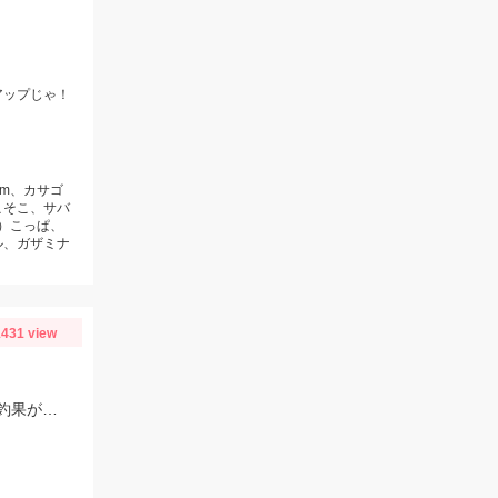
アップじゃ！
cm、カサゴ
こそこ、サバ
レ）こっぱ、
ル、ガザミナ
431 view
奥浜名湖キビレ・シーバスが好調です！前日もシーバス４本黒鯛・キビレ２本と釣果がありました！