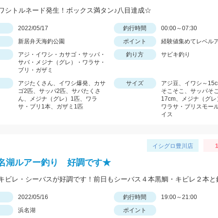
ワシトルネード発生！ボックス満タン♪八目達成☆
日
2022/05/17
釣行時間
00:00～07:30
新居弁天海釣公園
ポイント
経験値集めてレベル
アジ・イワシ・カサゴ・サッパ・
釣り方
サビキ釣り
サバ・メジナ（グレ）・ワラサ・
ブリ・ガザミ
アジたくさん、イワシ爆発、カサ
サイズ
アジ豆、イワシ～15
ゴ2匹、サッパ2匹、サバたくさ
そこそこ、サッパそ
ん、メジナ（グレ）1匹、ワラ
17cm、メジナ（グ
サ・ブリ1本、ガザミ1匹
ワラサ・ブリスモー
イス
イシグロ豊川店
1
名湖ルアー釣り 好調です★
日
2022/05/16
釣行時間
19:00～21:00
浜名湖
ポイント