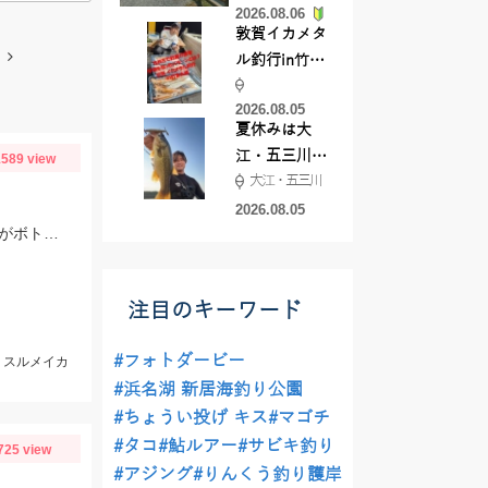
2026.08.06
てきました
敦賀イカメタ
ル釣行in竹宝
丸様 釣り方で
2026.08.05
釣果が激変！
夏休みは大
竿頭を取った
江・五三川で
589 view
パターンと
大江・五三川
バスフィッシ
は？
ング♪
2026.08.05
当日は潮が速くパラシュートアンカーでスッテ20号を使用。棚はバラけていますがボトムが一番反応が良かったです。
注目のキーワード
#フォトダービー
m、スルメイカ
#浜名湖 新居海釣り公園
#ちょうい投げ キス
#マゴチ
#タコ
#鮎ルアー
#サビキ釣り
725 view
#アジング
#りんくう釣り護岸