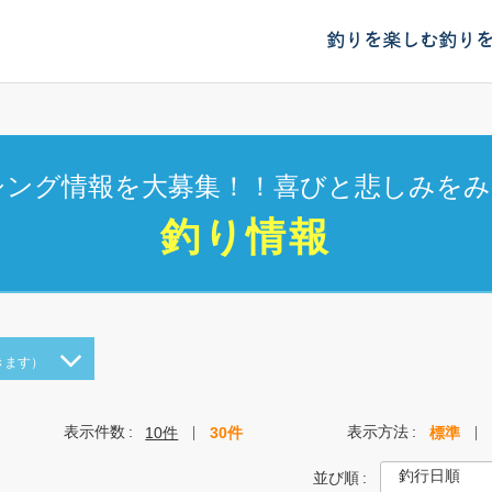
釣りを楽しむ
釣り
シング情報を大募集！！喜びと悲しみをみ
釣り情報
きます）
表示件数
表示方法
10件
30件
標準
並び順