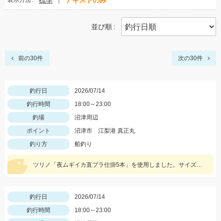
標準
テキストのみ
表示方法
並び順
前の30件
次の30件
釣行日
2026/07/14
釣行時間
18:00～23:00
釣場
沼津周辺
ポイント
沼津市 江梨港 真正丸
釣り方
船釣り
ツリノ「夜ムギイカ直ブラ仕掛5本」を使用しました。サイズは良いですが、なかなか難しい展開でした。今後の釣果に期待したいです。
釣行日
2026/07/14
釣行時間
18:00～23:00