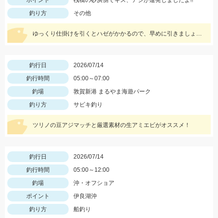
ポイント
桟橋の砂浜側でキス、アジが連発しましたよ!!
釣り方
その他
ゆっくり仕掛けを引くとハゼがかかるので、早めに引きましょう！
釣行日
2026/07/14
釣行時間
05:00～07:00
釣場
敦賀新港 まるやま海遊パーク
釣り方
サビキ釣り
ツリノの豆アジマッチと厳選素材の生アミエビがオススメ！
釣行日
2026/07/14
釣行時間
05:00～12:00
釣場
沖・オフショア
ポイント
伊良湖沖
釣り方
船釣り