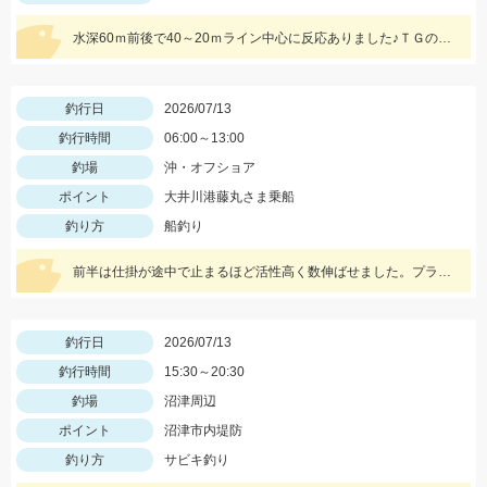
水深60ｍ前後で40～20ｍライン中心に反応ありました♪ＴＧの15号はマストで必要です♪
釣行日
2026/07/13
釣行時間
06:00～13:00
釣場
沖・オフショア
ポイント
大井川港藤丸さま乗船
釣り方
船釣り
前半は仕掛が途中で止まるほど活性高く数伸ばせました。プラヅノ18cmを使いました。
釣行日
2026/07/13
釣行時間
15:30～20:30
釣場
沼津周辺
ポイント
沼津市内堤防
釣り方
サビキ釣り