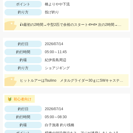
ポイント
橋よりやや下流
釣り方
投げ釣り
🎣最初の2時間→中型2匹で余裕のスタート🐟🐟 次の2時間→小物2匹で沈黙タイム😇 20分後→油断してたら 💥🐍 反則ロングが降臨！！
釣行日
2026/07/14
釣行時間
05:00～11:45
釣場
紀伊長島周辺
釣り方
ショアジギング
ヒットルアーはTsulino メタルグライダー30ｇにSWキャスティングブレードの組合せ！回遊チャンスに備えてブレード系で仕留めよう！
初心者向け
釣行日
2026/07/14
釣行時間
05:00～08:30
釣場
白子漁港 釣り桟橋