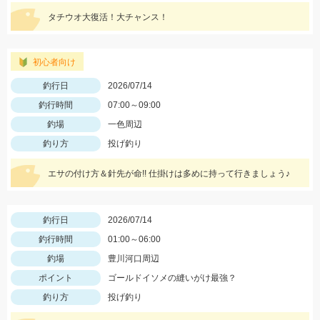
タチウオ大復活！大チャンス！
初心者向け
釣行日
2026/07/14
釣行時間
07:00～09:00
釣場
一色周辺
釣り方
投げ釣り
エサの付け方＆針先が命!! 仕掛けは多めに持って行きましょう♪
釣行日
2026/07/14
釣行時間
01:00～06:00
釣場
豊川河口周辺
ポイント
ゴールドイソメの縫いがけ最強？
釣り方
投げ釣り