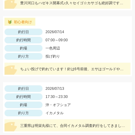
豊川河口もハゼキス開幕式♪久々セイゴ☆カサゴも絶好調ですね～
初心者向け
釣行日
2026/07/14
釣行時間
07:00～09:00
釣場
一色周辺
釣り方
投げ釣り
ちょい投げで釣れています！針は6号前後、エサはゴールドや石ゴカイがおすすめ。ハイブリッドクロス イソメタイプ釣れます！
釣行日
2026/07/13
釣行時間
17:30～23:30
釣場
沖・オフショア
釣り方
イカメタル
三重県は明栄丸様にて、合同イカメタル調査釣行をしてきました！ 使用メタルスッテは12～25号で、浅棚・遅瀬では１５号以下の軽いスッテが効果抜群！特にタングステンスッテはシルエットも小さくなるのでイカが小さい時期にオススメですよ！今回は ”TG服部15ｇ アカミドリ” で爆釣！ ドロッパーも70ｍｍ以下の小さいものや細身のものが効果的です！アタリがある棚を見つけたら集中狙いして、反応が薄くなったらカラーを変えてあげるとまた釣れるようになりました。