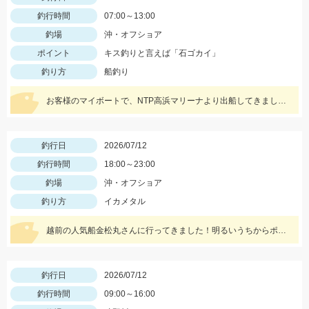
釣行時間
07:00～13:00
釣場
沖・オフショア
ポイント
キス釣りと言えば「石ゴカイ」
釣り方
船釣り
お客様のマイボートで、NTP高浜マリーナより出船してきました。 石ゴカイをエサに船キス仕掛けを使用して楽しんできました！
釣行日
2026/07/12
釣行時間
18:00～23:00
釣場
沖・オフショア
釣り方
イカメタル
越前の人気船金松丸さんに行ってきました！明るいうちからポツポツと釣れ始め、ラストまで釣れ続きました。明るいうちはボトム狙いで２５号前後、暗くなってライト点灯してからは中層で１５号をメインに使用しました。ケイムラ系のカラーが反応よかった印象です。小型メインのテクニカルなイカメタルが楽しめます！
釣行日
2026/07/12
釣行時間
09:00～16:00