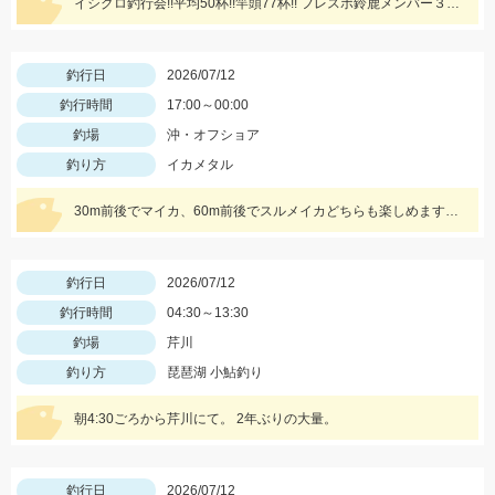
イシグロ釣行会!!平均50杯!!竿頭77杯!! フレスポ鈴鹿メンバー３名釣行! シルエット小さめに好反応! HITカラーはイエロー・ピンク・オレンジ・ホワイト 幅広くカラーは用意!!
釣行日
2026/07/12
釣行時間
17:00～00:00
釣場
沖・オフショア
釣り方
イカメタル
30m前後でマイカ、60m前後でスルメイカどちらも楽しめます。 最近は安定してよく釣れているので、イカメタル初心者にもオススメです。
釣行日
2026/07/12
釣行時間
04:30～13:30
釣場
芹川
釣り方
琵琶湖 小鮎釣り
朝4:30ごろから芹川にて。 2年ぶりの大量。
釣行日
2026/07/12