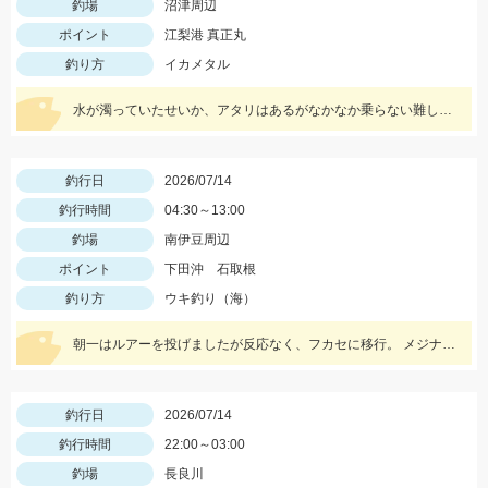
釣場
沼津周辺
ポイント
江梨港 真正丸
釣り方
イカメタル
水が濁っていたせいか、アタリはあるがなかなか乗らない難しい状況でした。 白系のドロッパー、スッテが良く釣れていた印象。 カラーローテーションするとアタリがでやすかったです。 他、サバ、タチウオ、タコ、ムツ等、釣れました。
釣行日
2026/07/14
釣行時間
04:30～13:00
釣場
南伊豆周辺
ポイント
下田沖 石取根
釣り方
ウキ釣り（海）
朝一はルアーを投げましたが反応なく、フカセに移行。 メジナ、イサキが水面で湧いておりウキ下30㎝程で無限に釣れ続けました。
釣行日
2026/07/14
釣行時間
22:00～03:00
釣場
長良川