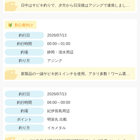
日中はサビキ釣りで、夕方から日没後はアジングで連発しました！エギングでケンサキイカもキャッチ！
初心者向け
釣行日
2026/07/13
釣行時間
00:00～01:00
釣場
静岡・清水周辺
釣り方
アジング
新製品の一誠サビキ的１インチを使用。アタリ多数！ワーム選びに迷ったらまず買ってほしい１品です！
釣行日
2026/07/13
釣行時間
06:00～00:00
釣場
紀伊長島周辺
ポイント
明栄丸 出船
釣り方
イカメタル