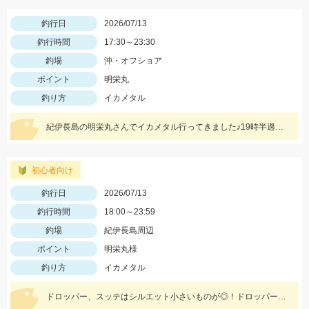
釣行日
2026/07/13
釣行時間
17:30～23:30
釣場
沖・オフショア
ポイント
明栄丸
釣り方
イカメタル
紀伊長島の明栄丸さんでイカメタル行ってきました♪19時半過ぎからアタリ出始め、新子サイズ中心の空中戦！！メタルは15～25号、ドロッパーは70㎜くらいの小型が反応良かったですよ♪♪
初心者向け
釣行日
2026/07/13
釣行時間
18:00～23:59
釣場
紀伊長島周辺
ポイント
明栄丸様
釣り方
イカメタル
ドロッパー、スッテはシルエット小さいものが◎！ドロッパーは～70mm、スッテは12～25号までご用意ください！カラーはシマシマや赤緑、赤白、青白などが高実績！エサ巻きスッテやケミホタルも集魚に効果的です♪