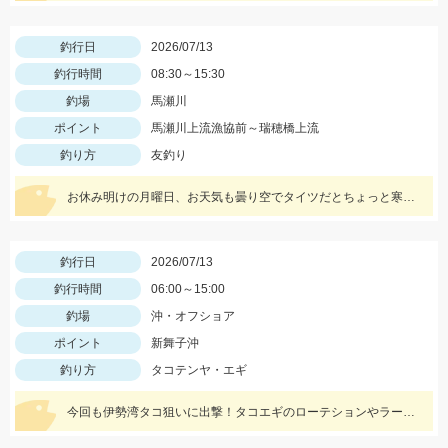
釣行日
2026/07/13
釣行時間
08:30～15:30
釣場
馬瀬川
ポイント
馬瀬川上流漁協前～瑞穂橋上流
釣り方
友釣り
お休み明けの月曜日、お天気も曇り空でタイツだとちょっと寒く感じる天候でしたが吹っ飛ぶ当たりは格別です♪
釣行日
2026/07/13
釣行時間
06:00～15:00
釣場
沖・オフショア
ポイント
新舞子沖
釣り方
タコテンヤ・エギ
今回も伊勢湾タコ狙いに出撃！タコエギのローテションやラード巻きでテクニカルな状況を攻略！