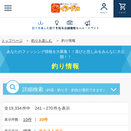
メ
イ
ショップ
ログイン
ン
コ
ン
釣りを楽しむ
釣りを知る
店舗情報
セール・イベント
テ
トップページ
釣りを楽しむ
釣り情報
ン
ツ
あなたのフィッシング情報を大募集！！喜びと悲しみをみんなに大公
に
開！！
移
釣り情報
動
詳細検索
（釣場・釣り方・釣魚が選択できます）
全
19,334
件中
241～270
件を表示
10件
30件
表示件数