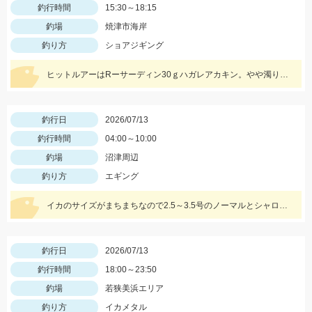
釣行時間
15:30～18:15
釣場
焼津市海岸
釣り方
ショアジギング
ヒットルアーはRーサーディン30ｇハガレアカキン。やや濁り気味なので赤金カラーが効果的でした！ダブルヒットもありましたよ♪
釣行日
2026/07/13
釣行時間
04:00～10:00
釣場
沼津周辺
釣り方
エギング
イカのサイズがまちまちなので2.5～3.5号のノーマルとシャロ―タイプを４色程度持って行きましょう。 今回はエギ王Ｋ3号 ムラチェでヒットでした。 ジグに付け替えれば青物や根魚も狙える絶好の季節です
釣行日
2026/07/13
釣行時間
18:00～23:50
釣場
若狭美浜エリア
釣り方
イカメタル