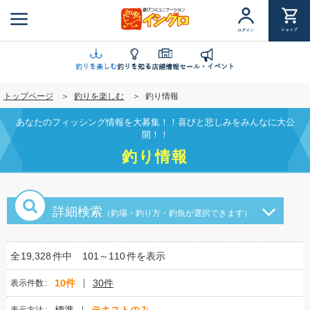
メ
イ
ショップ
ログイン
ン
コ
ン
釣りを楽しむ
釣りを知る
店舗情報
セール・イベント
テ
トップページ
釣りを楽しむ
釣り情報
ン
ツ
あなたのフィッシング情報を大募集！！喜びと悲しみをみんなに大公
に
開！！
移
釣り情報
動
詳細検索
（釣場・釣り方・釣魚が選択できます）
全
19,328
件中
101～110
件を表示
10件
30件
表示件数