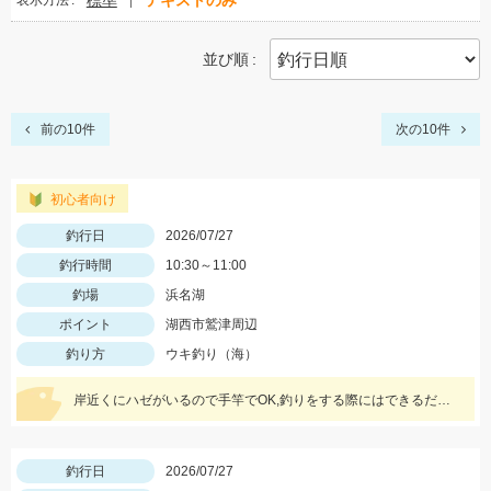
標準
テキストのみ
表示方法
並び順
前の10件
次の10件
初心者向け
釣行日
2026/07/27
釣行時間
10:30～11:00
釣場
浜名湖
ポイント
湖西市鷲津周辺
釣り方
ウキ釣り（海）
岸近くにハゼがいるので手竿でOK,釣りをする際にはできるだけ水辺から離れて釣るとハゼの警戒が薄れ釣りやすくなりますよ。また暑いので暑さ対策や水分補給を忘れずに。
釣行日
2026/07/27