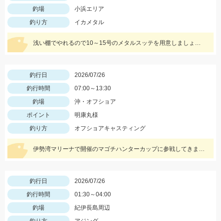
釣場
小浜エリア
釣り方
イカメタル
浅い棚でやれるので10～15号のメタルスッテを用意しましょう！カラーはピンクが良く当たりました！
釣行日
2026/07/26
釣行時間
07:00～13:30
釣場
沖・オフショア
ポイント
明康丸様
釣り方
オフショアキャスティング
伊勢湾マリーナで開催のマゴチハンターカップに参戦してきました！ ヒットルアーはイージーラボ、水波、DUOジャンゴ、ドライブSSギルなど。
釣行日
2026/07/26
釣行時間
01:30～04:00
釣場
紀伊長島周辺