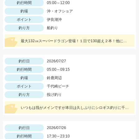
釣行時間
05:00～12:00
釣場
沖・オフショア
ポイント
伊良湖沖
釣り方
船釣り
最大132㎝スーパードラゴン登場！１日で130超え２本！他にもドラゴン級爆発の凄い１日でした！
釣行日
2026/07/27
釣行時間
05:00～09:15
釣場
鈴鹿周辺
ポイント
千代崎ビーチ
釣り方
投げ釣り
いつもは筏がメインですが本日は久しぶりにシロギス釣りに千代崎ビーチへ 早朝にイシグロの自販機でゴールドイソメを購入しいざ千代崎ビーチへ、先客がたくさんいました。最初はセイゴの赤ちゃんが餌取りで苦労しましたが徐々にシロギスがヒットし帰る頃には他の魚の食い残しのエサでも食いついてきました。
釣行日
2026/07/26
釣行時間
17:30～23:10