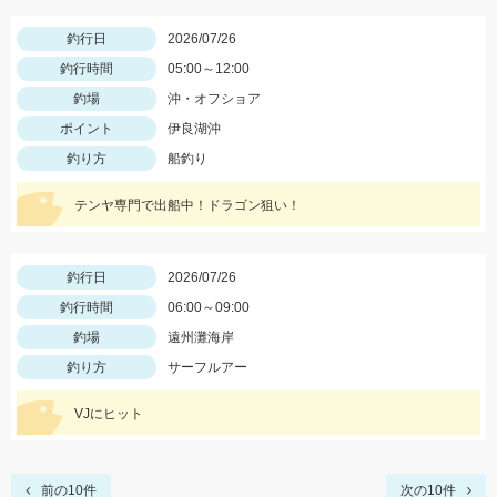
釣行日
2026/07/26
釣行時間
05:00～12:00
釣場
沖・オフショア
ポイント
伊良湖沖
釣り方
船釣り
テンヤ専門で出船中！ドラゴン狙い！
釣行日
2026/07/26
釣行時間
06:00～09:00
釣場
遠州灘海岸
釣り方
サーフルアー
VJにヒット
前の10件
次の10件