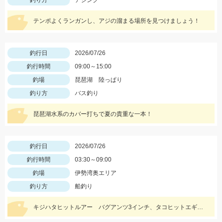
釣り方
アジング
テンポよくランガンし、アジの溜まる場所を見つけましょう！
釣行日
2026/07/26
釣行時間
09:00～15:00
釣場
琵琶湖 陸っぱり
釣り方
バス釣り
琵琶湖水系のカバー打ちで夏の貴重な一本！
釣行日
2026/07/26
釣行時間
03:30～09:00
釣場
伊勢湾奥エリア
釣り方
船釣り
キジハタヒットルアー バグアンツ3インチ、タコヒットエギ ジエギオクタビアススッテ