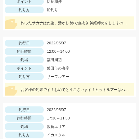
ポイント
伊良湖沖
釣り方
船釣り
釣ったサカナは勿論、活かし 港で血抜き 神経締めをしますので旨さ 食感が違い過ぎますッ(°▽°)b
釣行日
2022/05/07
釣行時間
12:00～14:00
釣場
福田周辺
ポイント
磐田市の海岸
釣り方
サーフルアー
お客様の釣果です！おめでとうございます！ヒットルアーはハヤブサのジャックアイマキマキ30gのアカキンにて。
釣行日
2022/05/07
釣行時間
17:30～11:30
釣場
敦賀エリア
釣り方
イカメタル