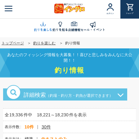
メ
イ
ショップ
ログイン
ン
コ
ン
釣りを楽しむ
釣りを知る
店舗情報
セール・イベント
テ
トップページ
釣りを楽しむ
釣り情報
ン
ツ
あなたのフィッシング情報を大募集！！喜びと悲しみをみんなに大公
に
開！！
移
釣り情報
動
詳細検索
（釣場・釣り方・釣魚が選択できます）
全
19,336
件中
18,221～18,230
件を表示
10件
30件
表示件数