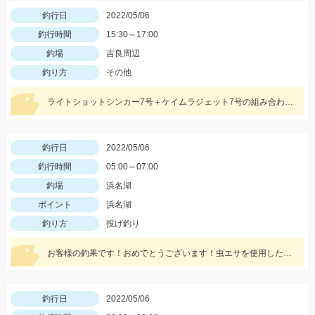
釣行日
2022/05/06
釣行時間
15:30～17:00
釣場
吉良周辺
釣り方
その他
ライトショットシンカー7号＋ケイムラジェット7号の組み合わせです。ちょい投げで20㎝クラスが釣れています♬
釣行日
2022/05/06
釣行時間
05:00～07:00
釣場
浜名湖
ポイント
浜名湖
釣り方
投げ釣り
お客様の釣果です！おめでとうございます！虫エサを使用したぶっこみ釣りにて。
釣行日
2022/05/06