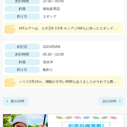
釣行時間
22:30～00:00
釣場
南知多周辺
釣り方
エギング
HITルアーは、エギ王K 3.5号 キンアジ!!待ちに待ったエギングシーズンが始まりましたので皆様も是非!!
釣行日
2022/05/06
釣行時間
05:30～10:30
釣場
清水沖
釣り方
船釣り
ハリス3号10ｍ。潮動かず渋い時間もありましたがそれでも数釣りできました！
前の10件
次の10件