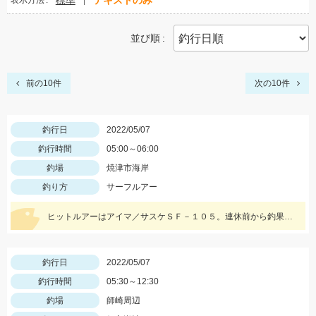
標準
テキストのみ
表示方法
並び順
前の10件
次の10件
釣行日
2022/05/07
釣行時間
05:00～06:00
釣場
焼津市海岸
釣り方
サーフルアー
ヒットルアーはアイマ／サスケＳＦ－１０５。連休前から釣果が続いています！
釣行日
2022/05/07
釣行時間
05:30～12:30
釣場
師崎周辺