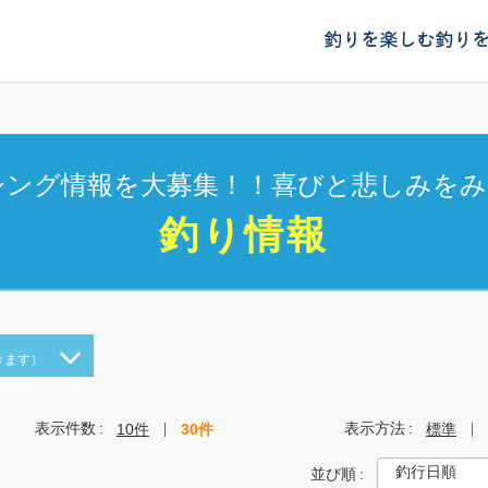
釣りを楽しむ
釣り
シング情報を大募集！！喜びと悲しみをみ
釣り情報
きます）
表示件数
表示方法
10件
30件
標準
並び順