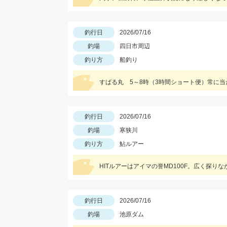
釣行日
2026/07/16
釣場
四日市周辺
釣り方
船釣り
すばる丸 5～8時（3時間ショート便）常に
釣行日
2026/07/16
釣場
寒狭川
釣り方
鮎ルアー
HITルアーはアイマの誉MD100F。広く探
釣行日
2026/07/16
釣場
池原ダム