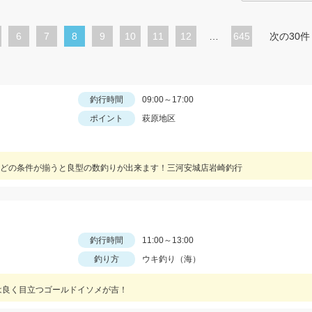
ペ
6
ペ
7
カ
8
ペ
9
ペ
10
ペ
11
ペ
12
…
645
次の30件
ー
ー
レ
ー
ー
ー
ー
ジ
ジ
ン
ジ
ジ
ジ
ジ
ト
釣行時間
09:00～17:00
ポイント
萩原地区
ペ
ー
ジ
どの条件が揃うと良型の数釣りが出来ます！三河安城店岩崎釣行
釣行時間
11:00～13:00
釣り方
ウキ釣り（海）
は良く目立つゴールドイソメが吉！