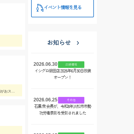
イベント情報を見る
お知らせ
2026.06.30
店舗情報
イシグロ磐田店 2026年6月30日改装
オープン！
仕掛けはTsurinoのハイパーアジキャッチ7ケイムラファイバーの4号にエサはアミエビを針に付けて釣りました。アジ狙いなら早朝がおススメです。
2026.06.25
その他
石黒 衆 会長が、令和8年浜松市市勢
功労者表彰を受彰されました