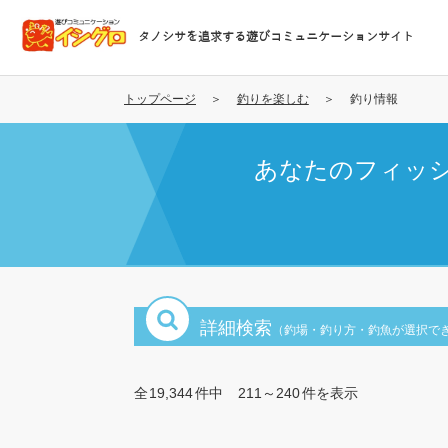
メ
イ
タノシサを追求する遊びコミュニケーションサイト
ン
コ
ン
トップページ
釣りを楽しむ
釣り情報
テ
ン
あなたのフィッ
ツ
に
移
動
詳細検索
（釣場・釣り方・釣魚が選択で
全
19,344
件中
211～240
件を表示