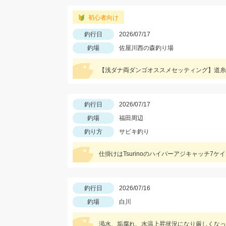
初心者向け
釣行日
2026/07/17
釣場
佐屋川西の森釣り場
【浅ダナ両ダンゴオススメセッティング】道糸：1.
釣行日
2026/07/17
釣場
福田周辺
釣り方
サビキ釣り
釣行日
2026/07/16
釣場
白川
渇水、垢腐れ、水温上昇状況になり厳しくなっ