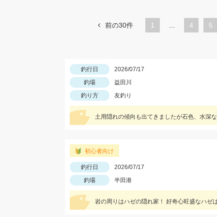
前の30件
1
…
ペ
4
ペ
5
ー
ー
ジ
ジ
釣行日
2026/07/17
釣場
益田川
釣り方
友釣り
土用隠れの傾向も出てきましたが石色、水深な
初心者向け
釣行日
2026/07/17
釣場
半田港
岩の周りはハゼの隠れ家！ 好奇心旺盛なハゼ