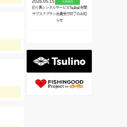
2026.05.15
店舗情報
釣り具レンタルサービスTsulikali 年間
サブスクプラン会員受付終了のお知
らせ