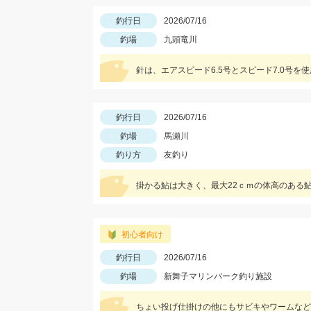
釣行日
2026/07/16
釣場
九頭竜川
針は、エアスピード6.5号とスピード7.0号
釣行日
2026/07/16
釣場
馬瀬川
釣り方
友釣り
掛かる鮎は大きく、最大22ｃｍの体高のある鮎
初心者向け
釣行日
2026/07/16
釣場
新舞子マリンパーク釣り施設
ちょい投げ仕掛けの他にもサビキやワームなど