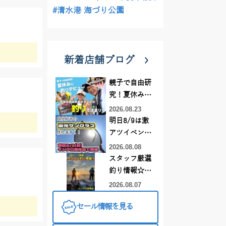
#清水港 海づり公園
新着店舗ブログ
親子で自由研
究！夏休みに
釣りデビュー
2026.08.23
明日8/9は激
アツイベント
日！！！～オ
2026.08.08
ーダー偏光グ
スタッフ厳選
ラス受注会～
釣り情報☆彡
連休は何釣り
2026.08.07
に行こう
セール情報を見る
♪【イシグロ
西尾店】