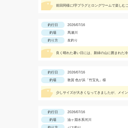
前回同様にI字プラグとロングワームで楽しむ
釣行日
2026/07/16
釣場
馬瀬川
釣り方
友釣り
良く晴れた暑い日には、新緑の山に囲まれた冷
釣行日
2026/07/16
釣場
敦賀 色が浜「竹宝丸」様
釣行日
2026/07/16
釣場
油ヶ淵水系河川
釣り方
バス釣り