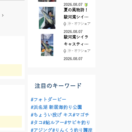
2026.08.07
夏の風物詩！
駿河湾シイラ
沖・オフショア
キャスティン
グ行ってきま
2026.08.07
駿河湾シイラ
した！！
キャスティン
沖・オフショア
グ行ってきま
した！
2026.08.07
注目のキーワード
#フォトダービー
#浜名湖 新居海釣り公園
#ちょうい投げ キス
#マゴチ
#タコ
#鮎ルアー
#サビキ釣り
#アジング
#りんくう釣り護岸