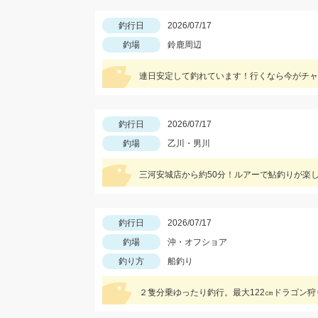
釣行日
2026/07/17
釣場
鈴鹿周辺
連日安定して釣れています！行くなら今がチャ
釣行日
2026/07/17
釣場
乙川・男川
三河安城店から約50分！ルアーで鮎釣りが楽し
釣行日
2026/07/17
釣場
沖・オフショア
釣り方
船釣り
２隻分乗ゆったり釣行。最大122㎝ドラゴン