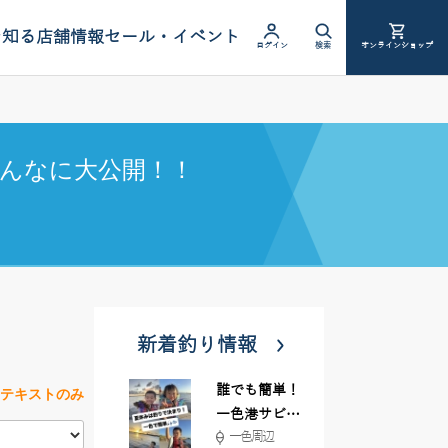
を知る
店舗情報
セール・イベント
ログイン
検索
オンラインショップ
んなに大公開！！
新着釣り情報
誰でも簡単！
テキストのみ
一色港サビキ
一色周辺
＆ちょい投げ