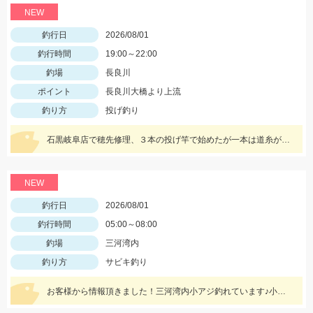
NEW
釣行日
2026/08/01
釣行時間
19:00～22:00
釣場
長良川
ポイント
長良川大橋より上流
釣り方
投げ釣り
石黒岐阜店で穂先修理、３本の投げ竿で始めたが一本は道糸が古く、重りを付けて投げると切れてしまい使用できず、２本でやったが仕掛けを投げると同じ調子で鈴がなり中〜良型が釣れる休むこともできず終了後に数えたら答えは20本
NEW
釣行日
2026/08/01
釣行時間
05:00～08:00
釣場
三河湾内
釣り方
サビキ釣り
お客様から情報頂きました！三河湾内小アジ釣れています♪小針がいいですよ！針のサイズは3～4号がいいです！