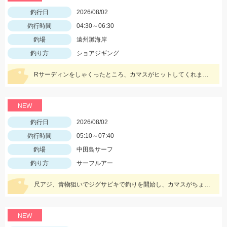
釣行日
2026/08/02
釣行時間
04:30～06:30
釣場
遠州灘海岸
釣り方
ショアジギング
Rサーディンをしゃくったところ、カマスがヒットしてくれました。魚に感謝です。 新色のマイスターブルーカラーで釣れ嬉しい1匹です。
NEW
釣行日
2026/08/02
釣行時間
05:10～07:40
釣場
中田島サーフ
釣り方
サーフルアー
尺アジ、青物狙いでジグサビキで釣りを開始し、カマスがちょこちょこ釣れるものの、狙いの魚は釣れず…。そこで先週、スズキ、イシモチを釣ることができたモッチーリグをセット！スパテラを使ってシャクりながら誘っていると、ゴンっと強い当たりがあり、なかなか歯ごたえのある引きを楽しみながら慎重に引き上げると、正体はマゴチでした。人生初マゴチの喜びと、モッチーリグで釣れたことの驚きでとても充実した釣行でした。絡まないし、ちゃんと釣れるし、モッチーリグに心から感謝しています( ´ ▽ ` )ﾉ
NEW