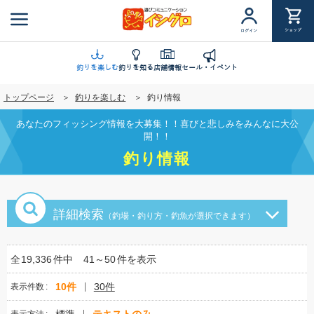
メ
イ
ショップ
ログイン
ン
コ
ン
釣りを楽しむ
釣りを知る
店舗情報
セール・イベント
テ
トップページ
釣りを楽しむ
釣り情報
ン
ツ
あなたのフィッシング情報を大募集！！喜びと悲しみをみんなに大公
に
開！！
移
釣り情報
動
詳細検索
（釣場・釣り方・釣魚が選択できます）
全
19,336
件中
41～50
件を表示
10件
30件
表示件数