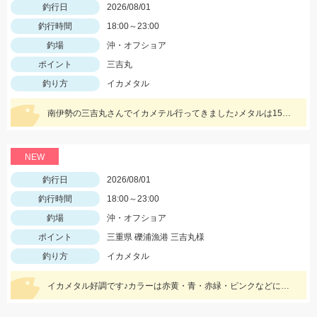
釣行日
2026/08/01
釣行時間
18:00～23:00
釣場
沖・オフショア
ポイント
三吉丸
釣り方
イカメタル
南伊勢の三吉丸さんでイカメテル行ってきました♪メタルは15～25号！！ヒットカラーは定番の赤緑、オレンジブラックゼブラ、ケイムラブルーなどに好反応♬マイカのサイズも大きくなってきており数、型ともに狙える今がベストタイミングです!(^^)!
NEW
釣行日
2026/08/01
釣行時間
18:00～23:00
釣場
沖・オフショア
ポイント
三重県 礫浦漁港 三吉丸様
釣り方
イカメタル
イカメタル好調です♪カラーは赤黄・青・赤緑・ピンクなどに好反応！20～10ｍでもよく釣れるので、15号以下の軽いメタルもあるといいです‼