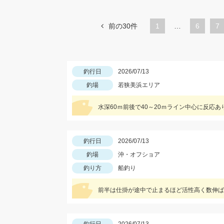
前の30件
1
…
ペ
6
ペ
7
ー
ー
ジ
ジ
釣行日
2026/07/13
釣場
若狭美浜エリア
水深60ｍ前後で40～20ｍライン中心に反応あ
釣行日
2026/07/13
釣場
沖・オフショア
釣り方
船釣り
前半は仕掛が途中で止まるほど活性高く数伸ば