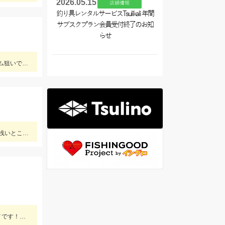
2026.05.15
店舗情報
釣り具レンタルサービスTsulikali 年間
サブスクプラン会員受付終了のお知
らせ
越前の人気船金松丸さんに行ってきました！明るいうちからポツポツと釣れ始め、ラストまで釣れ続きました。明るいうちはボトム狙いで２５号前後、暗くなってライト点灯してからは中層で１５号をメインに使用しました。ケイムラ系のカラーが反応よかった印象です。小型メインのテクニカルなイカメタルが楽しめます！
お客様T様釣果情報ありがとうございます！ 少しサイズが良くなってきました。 皆がやりそうなポイントは掛からなくて、手前の浅いところが良く掛かったそうです。
初めての川でしたが綺麗な魚が遊んでくれました！少し水深があるポイントが良かったです。8ｍ以下の短竿が使いやすくオススメです！三河安城店岩﨑釣行