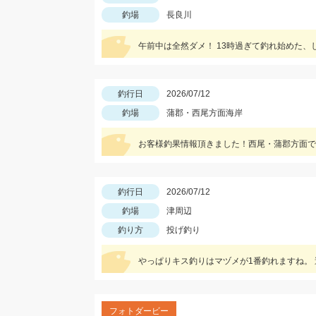
釣場
長良川
釣行日
2026/07/12
釣場
蒲郡・西尾方面海岸
釣行日
2026/07/12
釣場
津周辺
釣り方
投げ釣り
フォトダービー