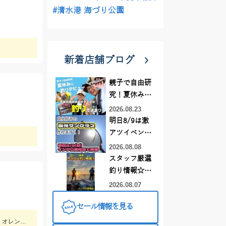
#清水港 海づり公園
新着店舗ブログ
親子で自由研
究！夏休みに
釣りデビュー
2026.08.23
明日8/9は激
アツイベント
日！！！～オ
2026.08.08
ーダー偏光グ
スタッフ厳選
ラス受注会～
釣り情報☆彡
連休は何釣り
2026.08.07
に行こう
セール情報を見る
♪【イシグロ
西尾店】
イシグロ釣行会!!平均50杯!!竿頭77杯!! フレスポ鈴鹿メンバー３名釣行! シルエット小さめに好反応! HITカラーはイエロー・ピンク・オレンジ・ホワイト 幅広くカラーは用意!!