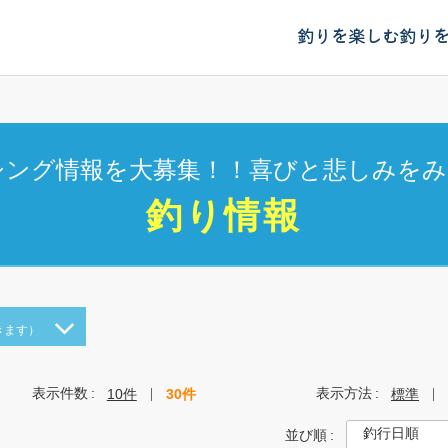
釣りを楽しむ
釣り
シング情報を大募集！！喜びと悲しみをみ
釣り情報
きます）
表示件数
表示方法
10件
30件
標準
並び順