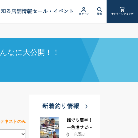
を知る
店舗情報
セール・イベント
ログイン
検索
オンラインショップ
んなに大公開！！
新着釣り情報
誰でも簡単！
テキストのみ
一色港サビキ
一色周辺
＆ちょい投げ