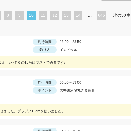
ペ
8
ペ
9
カ
10
ペ
11
ペ
12
ペ
13
ペ
14
…
645
次の30件
ー
ー
レ
ー
ー
ー
ー
ジ
ジ
ン
ジ
ジ
ジ
ジ
ト
釣行時間
18:00～23:50
釣り方
イカメタル
ペ
ー
りました♪ＴＧの15号はマストで必要です♪
ジ
釣行時間
06:00～13:00
ポイント
大井川港藤丸さま乗船
せました。プラヅノ18cmを使いました。