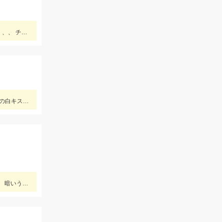
午前中は全然ダメ！ 13時過ぎて釣れ始めた、しかしキャッチ出来ない！何故 針を替えても、長さを変えても、サイズを変えても、、、 チラシに替えて凌いだ！ 店長〜に相談してこ！
お客様釣果情報頂きました！西尾・蒲郡方面で白キスが好調です！最大20㎝ほど、リリース含めたくさん釣れているそうです。夏の白キス釣り楽しんで下さいね！
やっぱりキス釣りはマヅメが1番釣れますね。 週末はサーフも混雑するし暑くなって来ましたので朝の涼しい時間に釣りましょう。 暗いうちは釣り針も夜光の針で、エサも石ゴカイよりもゴールドイソメを使った方が大きいキスが期待出来ると思います。