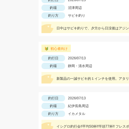
釣行日
2026/07/13
釣場
沼津周辺
釣り方
サビキ釣り
日中はサビキ釣りで、夕方から日没後はアジン
初心者向け
釣行日
2026/07/13
釣場
静岡・清水周辺
新製品の一誠サビキ的１インチを使用。アタリ
釣行日
2026/07/13
釣場
紀伊長島周辺
釣り方
イカメタル