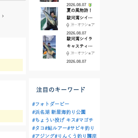
2026.08.07
夏の風物詩！
駿河湾シイラ
沖・オフショア
キャスティン
グ行ってきま
2026.08.07
駿河湾シイラ
した！！
キャスティン
沖・オフショア
グ行ってきま
した！
2026.08.07
注目のキーワード
#フォトダービー
#浜名湖 新居海釣り公園
#ちょうい投げ キス
#マゴチ
#タコ
#鮎ルアー
#サビキ釣り
#アジング
#りんくう釣り護岸