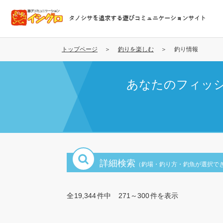
メ
イ
タノシサを追求する遊びコミュニケーションサイト
ン
コ
ン
トップページ
釣りを楽しむ
釣り情報
テ
ン
あなたのフィッ
ツ
に
移
動
詳細検索
（釣場・釣り方・釣魚が選択で
全
19,344
件中
271～300
件を表示