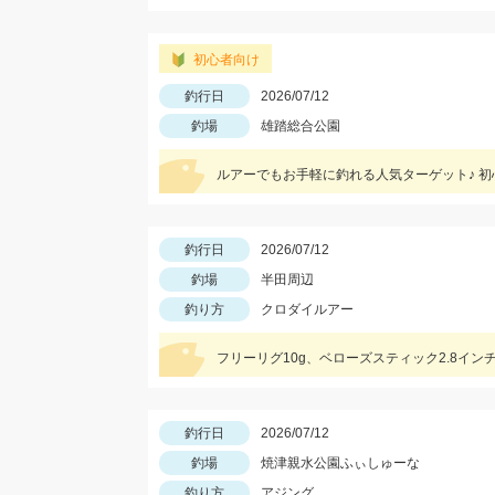
初心者向け
釣行日
2026/07/12
釣場
雄踏総合公園
ルアーでもお手軽に釣れる人気ターゲット♪ 
釣行日
2026/07/12
釣場
半田周辺
釣り方
クロダイルアー
フリーリグ10g、ベローズスティック2.8イン
釣行日
2026/07/12
釣場
焼津親水公園ふぃしゅーな
釣り方
アジング