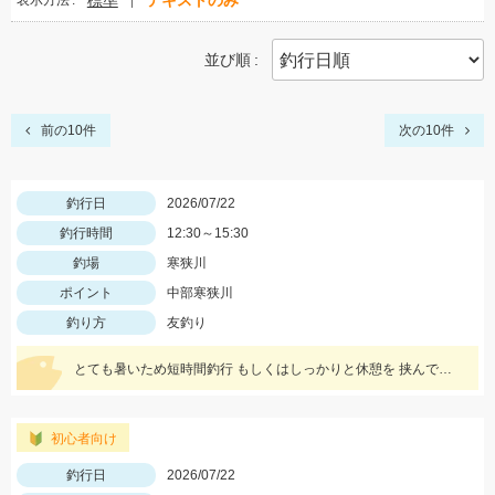
標準
テキストのみ
表示方法
並び順
前の10件
次の10件
釣行日
2026/07/22
釣行時間
12:30～15:30
釣場
寒狭川
ポイント
中部寒狭川
釣り方
友釣り
とても暑いため短時間釣行 もしくはしっかりと休憩を 挟んで釣りを行うように しましょう！
初心者向け
釣行日
2026/07/22