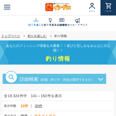
メ
イ
ショップ
ログイン
ン
コ
ン
釣りを楽しむ
釣りを知る
店舗情報
セール・イベント
テ
トップページ
釣りを楽しむ
釣り情報
ン
ツ
あなたのフィッシング情報を大募集！！喜びと悲しみをみんなに大公
に
開！！
移
釣り情報
動
詳細検索
（釣場・釣り方・釣魚が選択できます）
全
19,324
件中
141～150
件を表示
10件
30件
表示件数