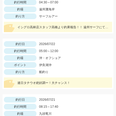
釣行時間
04:30～07:00
釣場
遠州灘海岸
釣り方
サーフルアー
イシグロ高林店スタッフ高橋より釣果報告！！ 遠州サーフにてアブコ＆シオなど小型青物回遊中！！
釣行日
2026/07/22
釣行時間
05:00～12:00
釣場
沖・オフショア
ポイント
伊良湖沖
釣り方
船釣り
連日タチウオ絶好調ー！大チャンス！
釣行日
2026/07/21
釣行時間
08:15～17:40
釣場
九頭竜川