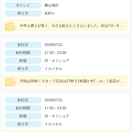
ポイント
勝山地区
釣り方
友釣り
今年も遡上が良く、小さな鮎もたくさんいました。針は7.0～8.0を用意しておいた方がいいと思います。油断をすると23㎝クラスが掛かります チャラ瀬なども見逃さずにオトリを通してみましょう♪
釣行日
2026/07/21
釣行時間
17:30～23:30
釣場
沖・オフショア
釣り方
イカメタル
竿頭は28杯！スタッフ日吉は27杯で1杯届かず(´；ω；`) 反応が良かったスッテ、ドロッパーは、ジャッカルゲキダキスッテメタル15号クロオレゼブラ、ゲキダキスッテ50パープルグリーン、ツリノスクイッドメタリカ1.8号キャンパスでした！
釣行日
2026/07/21
釣行時間
17:30～23:30
釣場
沖・オフショア
釣り方
イカメタル