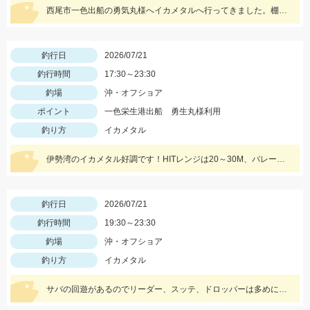
西尾市一色出船の勇気丸様へイカメタルへ行ってきました。棚は30ｍ～20ｍメタルスッテは15号～20号がオススメ。
釣行日
2026/07/21
釣行時間
17:30～23:30
釣場
沖・オフショア
ポイント
一色栄生港出船 勇生丸様利用
釣り方
イカメタル
伊勢湾のイカメタル好調です！HITレンジは20～30M、バレーヒルミニリンやボーズレスTG服部などが良かったです！
釣行日
2026/07/21
釣行時間
19:30～23:30
釣場
沖・オフショア
釣り方
イカメタル
サバの回遊があるのでリーダー、スッテ、ドロッパーは多めに持って行きましょう♪