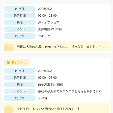
釣行日
2026/07/21
釣行時間
06:00～13:00
釣場
沖・オフショア
ポイント
大井出船 WING様
釣り方
ジギング
当日は大物の釣果こそ無かったものの、様々な魚で楽しむことが出来ました!!
初心者向け
釣行日
2026/07/21
釣行時間
05:00～07:00
釣場
白子漁港 釣り桟橋
ポイント
桟橋の砂浜側でキス＆アジどちらも釣れてます!
釣り方
その他
サビキ釣り＆ちょい投げの仕掛けを忘れずに!!