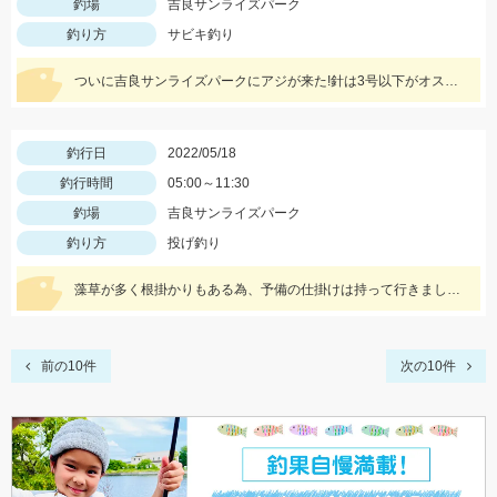
釣場
吉良サンライズパーク
釣り方
サビキ釣り
ついに吉良サンライズパークにアジが来た!針は3号以下がオススメ!サバは大漁!小型のメタルジグでも楽しめます♪
釣行日
2022/05/18
釣行時間
05:00～11:30
釣場
吉良サンライズパーク
釣り方
投げ釣り
藻草が多く根掛かりもある為、予備の仕掛けは持って行きましょう。エサは石ゴカイを使用しました。
前の10件
次の10件