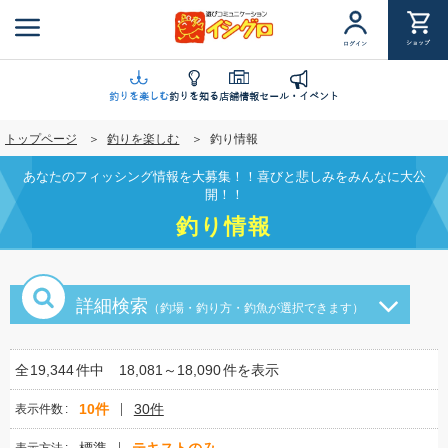
メ
イ
ショップ
ログイン
ン
コ
ン
釣りを楽しむ
釣りを知る
店舗情報
セール・イベント
テ
トップページ
釣りを楽しむ
釣り情報
ン
ツ
あなたのフィッシング情報を大募集！！喜びと悲しみをみんなに大公
に
開！！
移
釣り情報
動
詳細検索
（釣場・釣り方・釣魚が選択できます）
全
19,344
件中
18,081～18,090
件を表示
10件
30件
表示件数