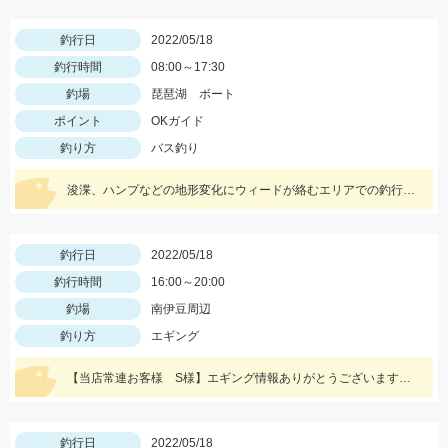
釣行日
2022/05/18
釣行時間
08:00～17:30
釣場
琵琶湖 ボート
ポイント
OKガイド
釣り方
バス釣り
浚渫、ハンプなどの地形変化にウィードが絡むエリアでの釣行。スワンプクローラーでの釣果でした。
釣行日
2022/05/18
釣行時間
16:00～20:00
釣場
南伊豆周辺
釣り方
エギング
【当店常連お客様 S様】エギング情報ありがとうございます！ 夕方から夜にかけての時間帯で800ｇサイズゲット！
釣行日
2022/05/18