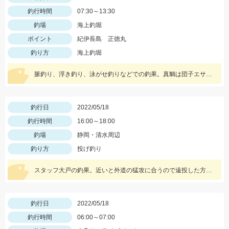
釣行時間
07:30～13:30
釣場
海上釣堀
ポイント
紀伊長島 正徳丸
釣り方
海上釣堀
脈釣り、浮き釣り、泳がせ釣りなどでの釣果。真鯛は団子エサやむきエビ、冷凍ボケなどに好反応。青物はキビナゴや鰹のハラモなどでヒット。
釣行日
2022/05/18
釣行時間
16:00～18:00
釣場
静岡・清水周辺
釣り方
投げ釣り
スタッフ大戸の釣果。近いと外道の猛攻に合うので遠投した方がキスのアタリが出る。イシグロの赤イソメ使用。
釣行日
2022/05/18
釣行時間
06:00～07:00