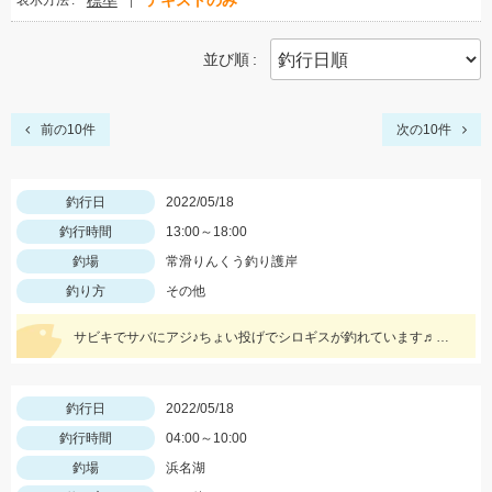
標準
テキストのみ
表示方法
並び順
前の10件
次の10件
釣行日
2022/05/18
釣行時間
13:00～18:00
釣場
常滑りんくう釣り護岸
釣り方
その他
サビキでサバにアジ♪ちょい投げでシロギスが釣れています♬サビキは5号前後の針がオススメです☆
釣行日
2022/05/18
釣行時間
04:00～10:00
釣場
浜名湖