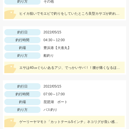
釣り方
その他
ヒイカ狙いでモエビで釣りをしていたところ良型カサゴが釣れました！
釣行日
2022/05/15
釣行時間
04:30～12:00
釣場
豊浜港【大進丸】
釣り方
船釣り
エサは40㎝ぐらいあるアジ、でっかいサバ！！腰が痛くなるほどの強烈な引き、ロマンです。
釣行日
2022/05/15
釣行時間
07:00～17:00
釣場
琵琶湖 ボート
釣り方
バス釣り
ゲーリーヤマモト「カットテール5インチ」ネコリグが良い感じ♪♪