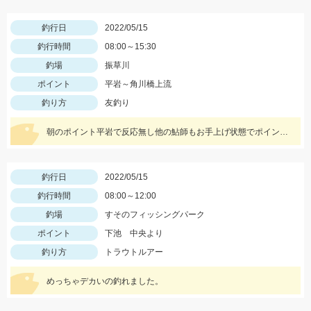
釣行日
2022/05/15
釣行時間
08:00～15:30
釣場
振草川
ポイント
平岩～角川橋上流
釣り方
友釣り
朝のポイント平岩で反応無し他の鮎師もお手上げ状態でポイント移動で角川橋上流に！瀬の中で５匹のみ追いも弱く渋い釣行でした
釣行日
2022/05/15
釣行時間
08:00～12:00
釣場
すそのフィッシングパーク
ポイント
下池 中央より
釣り方
トラウトルアー
めっちゃデカいの釣れました。