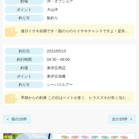
釣場
沖・オフショア
ポイント
大山沖
釣り方
船釣り
連日イサキ好調です！脂のりのりイサキチャンスですよ！是非どうぞ！
釣行日
2022/05/15
釣行時間
04:30～08:00
釣場
東伊豆周辺
ポイント
東伊豆地磯
釣り方
シーバスルアー
早朝からの釣果 この日はベイトが多く、ヒラスズキが良く当たった！
前の10件
次の10件