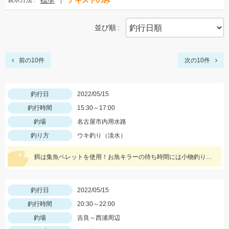
標準
テキストのみ
表示方法
並び順
前の10件
次の10件
釣行日
2022/05/15
釣行時間
15:30～17:00
釣場
名古屋市内用水路
釣り方
ウキ釣り（淡水）
餌は集魚ペレットを使用！お魚キラーの待ち時間には小物釣りをして楽しみましょう！
釣行日
2022/05/15
釣行時間
20:30～22:00
釣場
吉良～西浦周辺