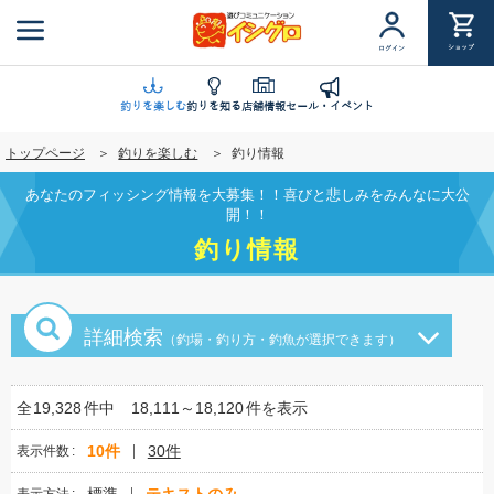
メ
イ
ショップ
ログイン
ン
コ
ン
釣りを楽しむ
釣りを知る
店舗情報
セール・イベント
テ
トップページ
釣りを楽しむ
釣り情報
ン
ツ
あなたのフィッシング情報を大募集！！喜びと悲しみをみんなに大公
に
開！！
移
釣り情報
動
詳細検索
（釣場・釣り方・釣魚が選択できます）
全
19,328
件中
18,111～18,120
件を表示
10件
30件
表示件数