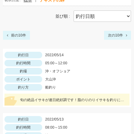
標準
テキストのみ
表示方法
並び順
前の10件
次の10件
釣行日
2022/05/14
釣行時間
05:00～12:00
釣場
沖・オフショア
ポイント
大山沖
釣り方
船釣り
旬の絶品イサキが連日絶好調です！脂のりのりイサキを釣りに来て下さいね。チャンスですよ
釣行日
2022/05/13
釣行時間
08:00～15:00