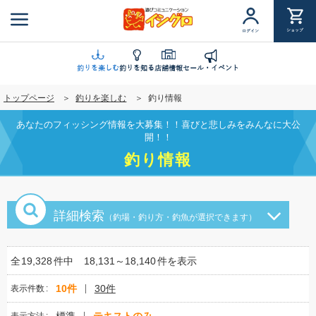
メ
イ
ショップ
ログイン
ン
コ
ン
釣りを楽しむ
釣りを知る
店舗情報
セール・イベント
テ
トップページ
釣りを楽しむ
釣り情報
ン
ツ
あなたのフィッシング情報を大募集！！喜びと悲しみをみんなに大公
に
開！！
移
釣り情報
動
詳細検索
（釣場・釣り方・釣魚が選択できます）
全
19,328
件中
18,131～18,140
件を表示
10件
30件
表示件数