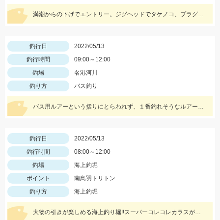
満潮からの下げでエントリー。ジグヘッドでタケノコ、プラグでメバルが入れ食いでした。サイズは小さめなので全てリリースしました。
釣行日
2022/05/13
釣行時間
09:00～12:00
釣場
名港河川
釣り方
バス釣り
バス用ルアーという括りにとらわれず、１番釣れそうなルアーを投げたら釣れました！
釣行日
2022/05/13
釣行時間
08:00～12:00
釣場
海上釣堀
ポイント
南鳥羽トリトン
釣り方
海上釣堀
大物の引きが楽しめる海上釣り堀!!スーパーコレコレカラスが絶好調♪エサを使い分けて釣果を伸ばしました。