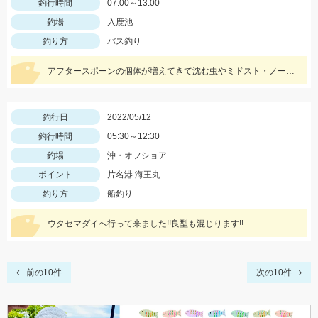
釣行時間
07:00～13:00
釣場
入鹿池
釣り方
バス釣り
アフタースポーンの個体が増えてきて沈む虫やミドスト・ノーシンカーに好反応!! 1.3ｇジグヘッドのスーパーホバリングフィッシュミドストで釣れました!!
釣行日
2022/05/12
釣行時間
05:30～12:30
釣場
沖・オフショア
ポイント
片名港 海王丸
釣り方
船釣り
ウタセマダイへ行って来ました!!良型も混じります!!
前の10件
次の10件