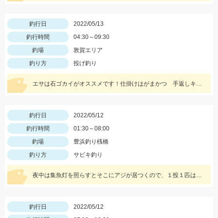
釣行日
2022/05/13
釣行時間
04:30～09:30
釣場
敦賀エリア
釣り方
投げ釣り
エサは石ゴカイがオススメです！仕掛けはがまかつ 手返しキス6号を使用しました
釣行日
2022/05/12
釣行時間
01:30～08:00
釣場
豊浜釣り桟橋
釣り方
サビキ釣り
夜中は集魚灯を照らすとそこにアジが居つくので、１投１匹は確実に釣れますよ♪
釣行日
2022/05/12