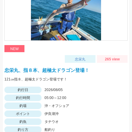
NEW
忠栄丸
265 view
忠栄丸、指８本、超極太ドラゴン登場！
121㎝指８、超極太ドラゴン登場です！
釣行日
2026/08/05
釣行時間
05:00～12:00
釣場
沖・オフショア
ポイント
伊良湖沖
釣魚
タチウオ
釣り方
船釣り