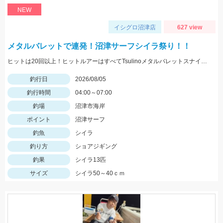
NEW
イシグロ沼津店
627 view
メタルバレットで連発！沼津サーフシイラ祭り！！
ヒットは20回以上！ヒットルアーはすべてTsulinoメタルバレットスナイパー40ｇでした。
釣行日
2026/08/05
釣行時間
04:00～07:00
釣場
沼津市海岸
ポイント
沼津サーフ
釣魚
シイラ
釣り方
ショアジギング
釣果
シイラ13匹
サイズ
シイラ50～40ｃｍ