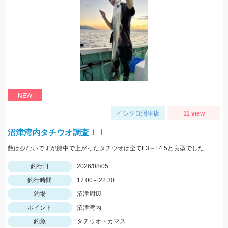
NEW
イシグロ沼津店
11 view
沼津湾内タチウオ調査！！
数は少ないですが船中で上がったタチウオは全てF3～F4.5と良型でした！ ベイトは多くて雰囲気はあったので群れが来ればタチウオ祭り始まりそうです！！
釣行日
2026/08/05
釣行時間
17:00～22:30
釣場
沼津周辺
ポイント
沼津湾内
釣魚
タチウオ・カマス