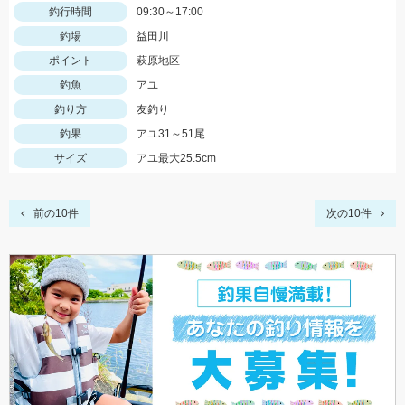
釣行時間
09:30～17:00
釣場
益田川
ポイント
萩原地区
釣魚
アユ
釣り方
友釣り
釣果
アユ31～51尾
サイズ
アユ最大25.5cm
前の10件
次の10件