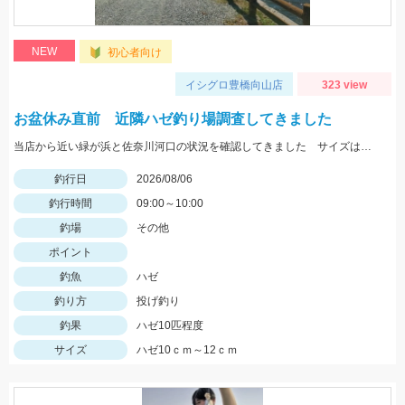
NEW
初心者向け
イシグロ豊橋向山店
323 view
お盆休み直前 近隣ハゼ釣り場調査してきました
当店から近い緑が浜と佐奈川河口の状況を確認してきました サイズはまだ小さめ 針サイズは6号がよさそうです
釣行日
2026/08/06
釣行時間
09:00～10:00
釣場
その他
ポイント
釣魚
ハゼ
釣り方
投げ釣り
釣果
ハゼ10匹程度
サイズ
ハゼ10ｃｍ～12ｃｍ