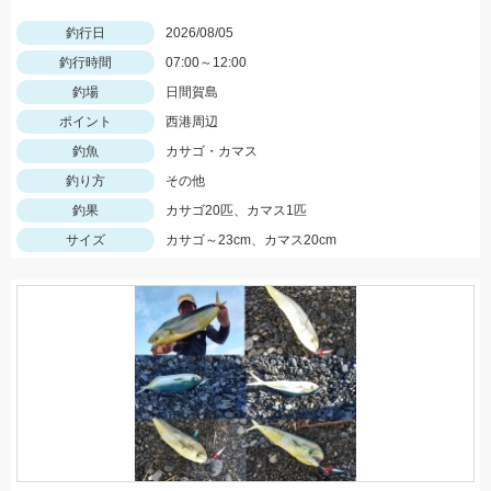
釣行日
2026/08/05
釣行時間
07:00～12:00
釣場
日間賀島
ポイント
西港周辺
釣魚
カサゴ・カマス
釣り方
その他
釣果
カサゴ20匹、カマス1匹
サイズ
カサゴ～23cm、カマス20cm