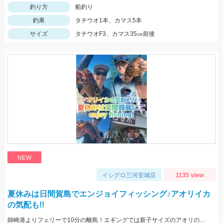
釣り方
船釣り
釣果
タチウオ1本、カマス5本
サイズ
タチウオF3、カマス35㎝前後
NEW
イシグロ三河安城店
1135 view
夏休みは日間賀島でエンジョイフィッシング♪アオリイカ
の気配も!!
師崎港よりフェリーで10分の離島！エギングでは新子サイズのアオリのチェイス多数！ロックフィッシュは足元を10ｇの根魚玉で狙うと効果的♪カバスキャでも釣果あり！