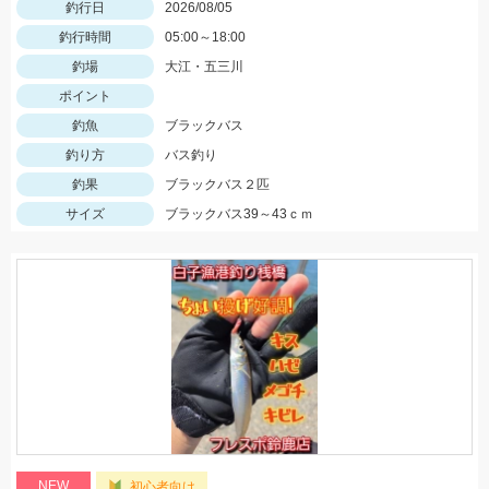
釣行日
2026/08/05
釣行時間
05:00～18:00
釣場
大江・五三川
ポイント
釣魚
ブラックバス
釣り方
バス釣り
釣果
ブラックバス２匹
サイズ
ブラックバス39～43ｃｍ
NEW
初心者向け