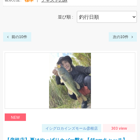
標準
テキストのみ
表示方法
並び順
前の10件
次の10件
NEW
イシグロカインズモール彦根店
303 view