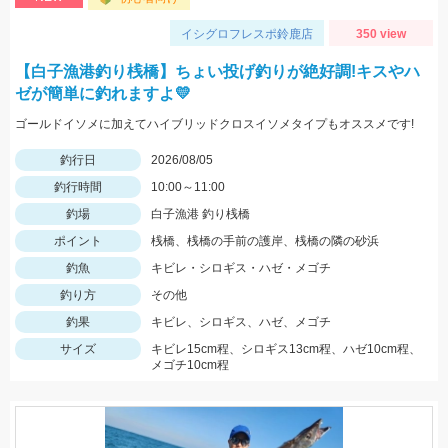
イシグロフレスポ鈴鹿店
350 view
【白子漁港釣り桟橋】ちょい投げ釣りが絶好調!キスやハ
ゼが簡単に釣れますよ💛
ゴールドイソメに加えてハイブリッドクロスイソメタイプもオススメです!
釣行日
2026/08/05
釣行時間
10:00～11:00
釣場
白子漁港 釣り桟橋
ポイント
桟橋、桟橋の手前の護岸、桟橋の隣の砂浜
釣魚
キビレ・シロギス・ハゼ・メゴチ
釣り方
その他
釣果
キビレ、シロギス、ハゼ、メゴチ
サイズ
キビレ15cm程、シロギス13cm程、ハゼ10cm程、
メゴチ10cm程