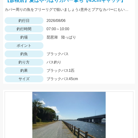
【彦根店】夏はやっぱりカバー撃ち【45cmキャッチ】
カバー周りの魚をフリーリグで狙いましょう♪意外とプアなカバーにもいますよ♪
釣行日
2026/08/06
釣行時間
07:00～10:00
釣場
琵琶湖 陸っぱり
ポイント
釣魚
ブラックバス
釣り方
バス釣り
釣果
ブラックバス1匹
サイズ
ブラックバス45cm