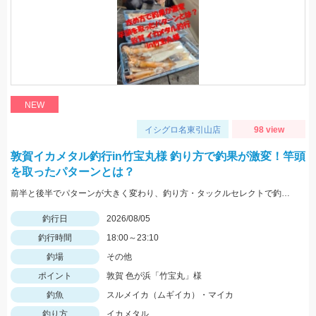
NEW
イシグロ名東引山店
98 view
敦賀イカメタル釣行in竹宝丸様 釣り方で釣果が激変！竿頭
を取ったパターンとは？
前半と後半でパターンが大きく変わり、釣り方・タックルセレクトで釣果に差が出た日でした。最近の傾向としてケイムラ系カラーは必須ですので必ず持って行ってください。
釣行日
2026/08/05
釣行時間
18:00～23:10
釣場
その他
ポイント
敦賀 色が浜「竹宝丸」様
釣魚
スルメイカ（ムギイカ）・マイカ
釣り方
イカメタル