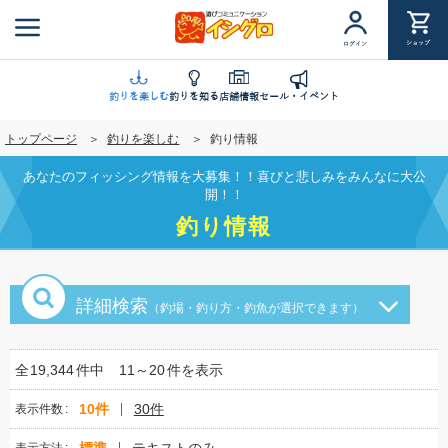
メ
イ
ショップ
ログイン
ン
コ
ン
釣りを楽しむ
釣りを知る
店舗情報
セール・イベント
テ
トップページ
釣りを楽しむ
釣り情報
ン
ツ
あなたのフィッシング情報を大募集！！喜びと悲しみをみんなに大公
に
開！！
移
釣り情報
動
詳細検索
（釣場・釣り方・釣魚が選択できます）
全
19,344
件中
11～20
件を表示
10件
30件
表示件数