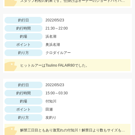
スタッフ村松の釣果です。仕掛けはオーナーのショートハイパーパニック4号を使用し、にアミエビを付けて釣りました。
釣行日
2022/05/23
釣行時間
21:30～22:00
釣場
浜名湖
ポイント
奥浜名湖
釣り方
クロダイルアー
ヒットルアーはTsulino FALAIR80でした。
釣行日
2022/05/23
釣行時間
15:00～03:30
釣場
付知川
ポイント
田瀬
釣り方
友釣り
解禁三日目ともあり激荒れの付知川！解禁日より数もサイズも落ちてますが丁寧に探れば釣れます。四日目も頑張ります！