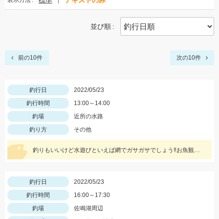
標準
テキストのみ
表示方法
並び順
前の10件
次の10件
釣行日
2022/05/23
釣行時間
13:00～14:00
釣場
近所の水路
釣り方
その他
釣りもいいけど水遊びといえば網でガサガサでしょう‼お魚観察水槽が大活躍♪
釣行日
2022/05/23
釣行時間
16:00～17:30
釣場
佐鳴湖周辺