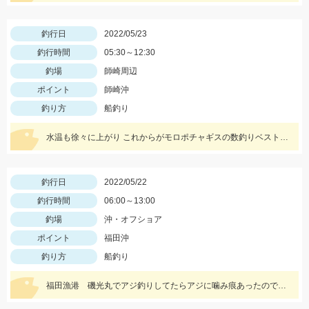
釣行日
2022/05/23
釣行時間
05:30～12:30
釣場
師崎周辺
ポイント
師崎沖
釣り方
船釣り
水温も徐々に上がり これからがモロポチャギスの数釣りベストシーズンインですよッ(・∀・)b
釣行日
2022/05/22
釣行時間
06:00～13:00
釣場
沖・オフショア
ポイント
福田沖
釣り方
船釣り
福田漁港 磯光丸でアジ釣りしてたらアジに噛み痕あったので船長の許可もらって泳がせしていっぱつでした。