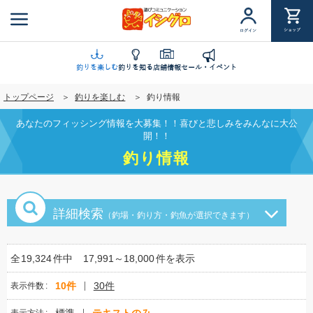
メ
イ
ショップ
ログイン
ン
コ
ン
釣りを楽しむ
釣りを知る
店舗情報
セール・イベント
テ
トップページ
釣りを楽しむ
釣り情報
ン
ツ
あなたのフィッシング情報を大募集！！喜びと悲しみをみんなに大公
に
開！！
移
釣り情報
動
詳細検索
（釣場・釣り方・釣魚が選択できます）
全
19,324
件中
17,991～18,000
件を表示
10件
30件
表示件数